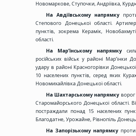
Новомаркове, Ступочки, Андріївка, Курд
На Авдіївському напрямку
прот
Степового Донецької області. Артилер
пунктів, зокрема Керамік, Новобахмут
області.
На Мар’їнському напрямку
сили
російських військ у районі Мар’їнки Д
удару в районі Красногорівки Донецької
10 населених пунктів, серед яких Курах
Новомихайлівка Донецької області.
На Шахтарському напрямку
ворог
Старомайорського Донецької області. В
постраждали понад 15 населених пункт
Благодатне, Урожайне, Рівнопіль Донецьк
На Запорізькому напрямку
против