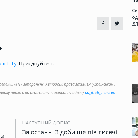
Сь
од
ДТ
Б
лі ГІТу
. Приєднуйтесь
дакції «ГІТ» заборонене. Авторські права захищені українським і
іалу пишіть на редакційну електронну адресу
uagittv@gmail.com
НАСТУПНИЙ ДОПИС
За останні 3 доби ще пів тисячі
 з