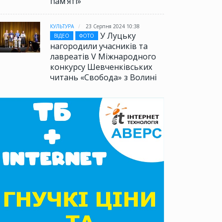
памʼяті»
КУЛЬТУРА
23 Серпня 2024 10:38
У Луцьку
ВІДЕО
ФОТО
нагородили учасників та
лавреатів V Міжнародного
конкурсу Шевченківських
читань «Свобода» з Волині