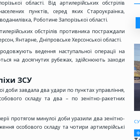
різької області. Від артилерійських обстрілів
селених пунктів, серед яких Староукраїнка,
воданилівка, Роботине Запорізької області.
тилерійських обстрілів противника постраждали
ерсон, Янтарне, Дніпровське Херсонської області.
родовжують ведення наступальної операції на
ться на досягнутих рубежах, здійснюють заходи
піхи ЗСУ
ої доби завдала два удари по пунктах управління,
собового складу та два – по зенітно-ракетних
лерії протягом минулої доби уразили два зенітно-
СУ
ження особового складу та чотири артилерійські
Ф
Т