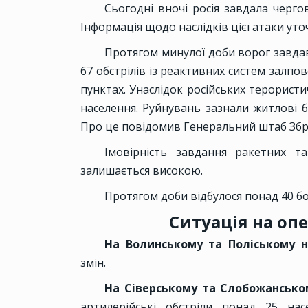
Сьогодні вночі росія завдала черго
Інформація щодо наслідків цієї атаки уто
Протягом минулої доби ворог завдав 
67 обстрілів із реактивних систем залпо
пунктах. Унаслідок російських терористи
населення. Руйнувань зазнали житлові б
Про це повідомив Генеральний штаб Збро
Імовірність завдання ракетних та
залишається високою.
Протягом доби відбулося понад 40 бо
Ситуація на оп
На Волинському та Поліському 
змін.
На Сіверському та Слобожанськ
артилерійські обстріли понад 25 нас