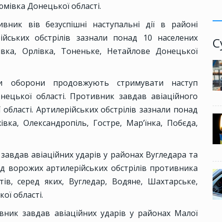
юмівка Донецької області.
ивник вів безуспішні наступальні дії в районі
ійських обстрілів зазнали понад 10 населених
С
івка, Орлівка, Тоненьке, Нетайлове Донецької
 оборони продовжують стримувати наступ
онецької області. Противник завдав авіаційного
 області. Артилерійських обстрілів зазнали понад
івка, Олександропіль, Гостре, Мар’їнка, Побєда,
 завдав авіаційних ударів у районах Вугледара та
ід ворожих артилерійських обстрілів противника
ів, серед яких, Вугледар, Водяне, Шахтарське,
ої області.
ник завдав авіаційних ударів у районах Малої