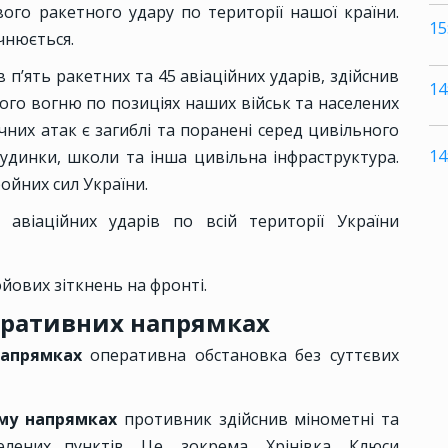
вого ракетного удару по території нашої країни.
15
чнюється.
п’ять ракетних та 45 авіаційних ударів, здійснив
14
вого вогню по позиціях наших військ та населених
чних атак є загиблі та поранені серед цивільного
14
удинки, школи та інша цивільна інфраструктура.
йних сил України.
 авіаційних ударів по всій території України
йових зіткнень на фронті.
еративних напрямках
напрямках
оперативна обстановка без суттєвих
ому напрямках
противник здійснив мінометні та
елених пунктів. Це, зокрема, Хрінівка, Клюси