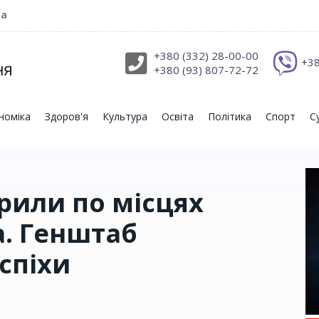
ра
+380 (332) 28-00-00
+38
+380 (93) 807-72-72
номіка
Здоров'я
Культура
Освіта
Політика
Спорт
С
рили по місцях
а. Генштаб
успіхи