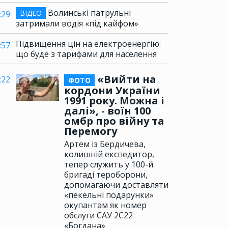
Волинські патрульні
ВІДЕО
:29
затримали водія «під кайфом»
Підвищення цін на електроенергію:
:57
що буде з тарифами для населення
«Вийти на
:22
ФОТО
кордони України
1991 року. Можна і
далі», - воїн 100
омбр про війну та
Перемогу
Артем із Бердичева,
колишній експедитор,
тепер служить у 100-й
бригаді тероборони,
допомагаючи доставляти
«пекельні подарунки»
окупантам як номер
обслуги САУ 2С22
«Богдана»