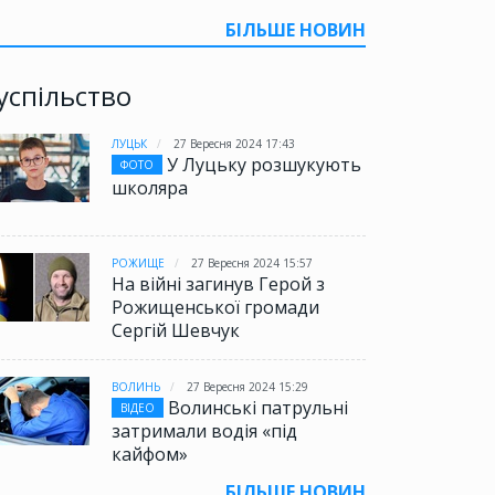
БІЛЬШЕ НОВИН
успільство
ЛУЦЬК
27 Вересня 2024 17:43
У Луцьку розшукують
ФОТО
школяра
РОЖИЩЕ
27 Вересня 2024 15:57
На війні загинув Герой з
Рожищенської громади
Сергій Шевчук
ВОЛИНЬ
27 Вересня 2024 15:29
Волинські патрульні
ВІДЕО
затримали водія «під
кайфом»
БІЛЬШЕ НОВИН