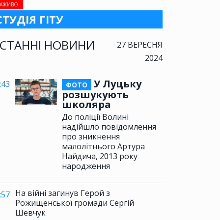
АЖИВО
СТУДІЯ ГІТУ
СТАННІ НОВИНИ
27 ВЕРЕСНЯ
2024
У Луцьку
:43
ФОТО
розшукують
школяра
До поліції Волині
надійшло повідомлення
про зникнення
малолітнього Артура
Найдича, 2013 року
народження
На війні загинув Герой з
:57
Рожищенської громади Сергій
Шевчук