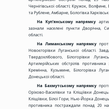
Чернігівської області; Кружок, Волфине, 
та Рублене, Амбарне, Бологівка Харківсько
На Куп’янському напрямку
арти
зазнали населені пункти Дворічна, Син
області.
На Лиманському напрямку
прот
Новоєгорівки Луганської області. Зав
Твердохлібового, Білогорівки Луганс
Артилерійських обстрілів противника
Кремінна, Кузьмине, Білогорівка Луга
Донецької області.
На Бахмутському напрямку
проти
Оріхово-Василівки та Кліщіївки Донецьк
Кліщіївки, Білої Гори, Нью-Йорка Донець
противника постраждали понад 20 насе