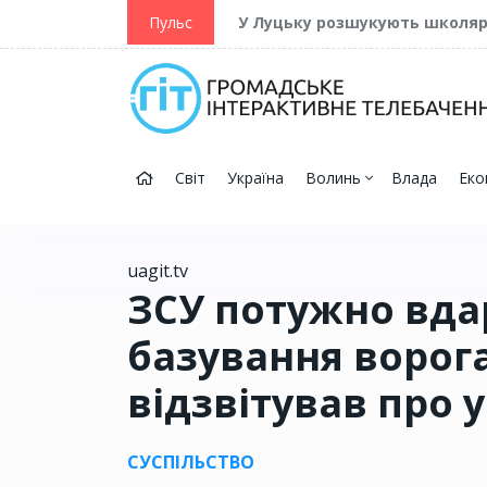
ійну та Перемогу
Пульс
У Луцьку розшукують школя
Світ
Україна
Волинь
Влада
Еко
uagit.tv
ЗСУ потужно вда
базування ворог
відзвітував про 
СУСПІЛЬСТВО