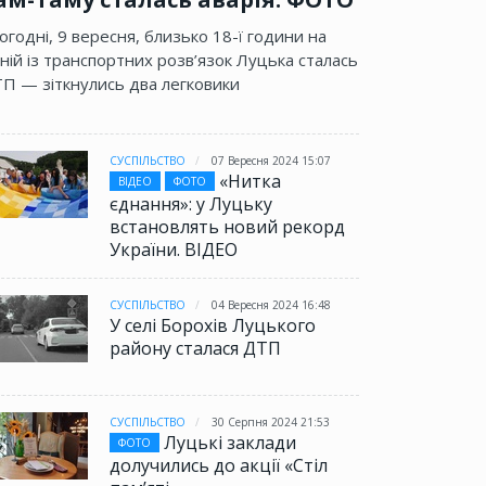
огодні, 9 вересня, близько 18-ї години на
ній із транспортних розв’язок Луцька сталась
П — зіткнулись два легковики
СУСПІЛЬСТВО
07 Вересня 2024 15:07
«Нитка
ВІДЕО
ФОТО
єднання»: у Луцьку
встановлять новий рекорд
України. ВІДЕО
СУСПІЛЬСТВО
04 Вересня 2024 16:48
У селі Борохів Луцького
району сталася ДТП
СУСПІЛЬСТВО
30 Серпня 2024 21:53
Луцькі заклади
ФОТО
долучились до акції «Стіл