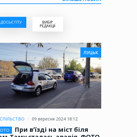
ДОСЬЄ ГІТУ
ВИБІР
РЕДАКЦІЇ
ЛУЦЬК
СПІЛЬСТВО
09 вересня 2024 18:12
При в’їзді на міст біля
ОТО
ам-Таму сталась аварія. ФОТО