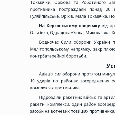
Токмачки, Оріхова та Роботиного Запо
противника постраждали понад 20 на
Гуляйпільське, Оріхів, Мала Токмачка, Но
На Херсонському напрямку
від ар
Ольгівка, Одрадокам’янка, Миколаївка, Х
Водночас Сили оборони України п
Мелітопольському напрямку, закріплюю
контрбатарейної боротьби.
Ус
Авіація сил оборони протягом минул
10 ударів по районах зосередження о
комплексах противника.
Підрозділи ракетних військ та арти
ракетні комплекси, один район зосеред
засоби на вогневих позиціях противника.