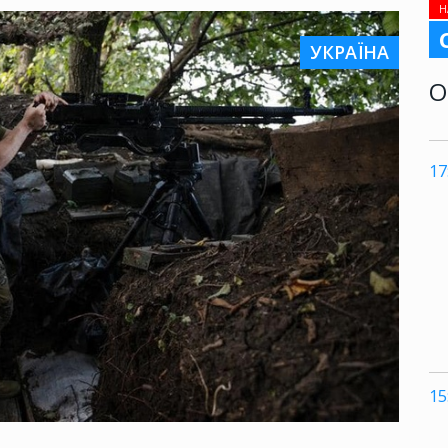
Н
УКРАЇНА
О
17
15