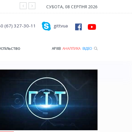
На війні загинув Герой з Рожищенської гр
СУБОТА, 08 СЕРПНЯ 2026
0 (67) 327-30-11
gittvua
успільство
АРХІВ
АНАЛІТИКА
ВІДЕО