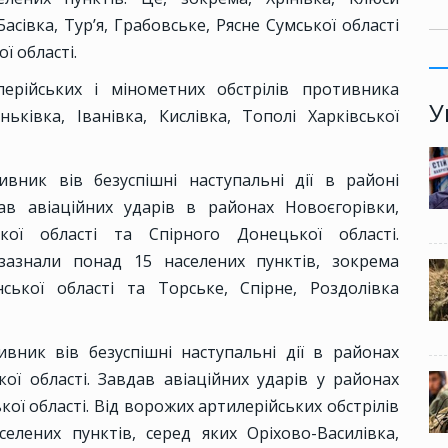
Басівка, Тур’я, Грабовське, Рясне Сумської області
ї області.
лерійських і мінометних обстрілів противника
У
ьківка, Іванівка, Кислівка, Тополі Харківської
ивник вів безуспішні наступальні дії в районі
дав авіаційних ударів в районах Новоєгорівки,
ької області та Спірного Донецької області.
 зазнали понад 15 населених пунктів, зокрема
нської області та Торське, Спірне, Роздолівка
вник вів безуспішні наступальні дії в районах
ої області. Завдав авіаційних ударів у районах
кої області. Від ворожих артилерійських обстрілів
лених пунктів, серед яких Оріхово-Василівка,