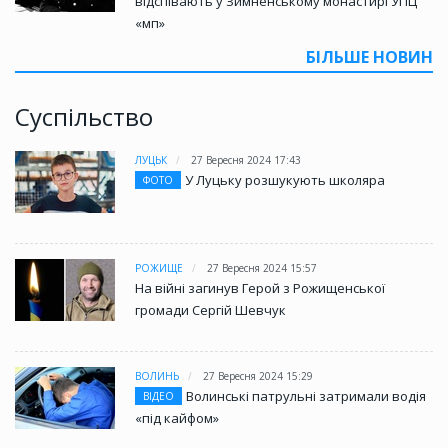
відспівають у Зимненському монастирі УПЦ
«мп»
БІЛЬШЕ НОВИН
Суспільство
ЛУЦЬК
27 Вересня 2024 17:43
У Луцьку розшукують школяра
ФОТО
РОЖИЩЕ
27 Вересня 2024 15:57
На війні загинув Герой з Рожищенської
громади Сергій Шевчук
ВОЛИНЬ
27 Вересня 2024 15:29
Волинські патрульні затримали водія
ВІДЕО
«під кайфом»