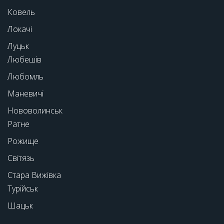
Ковель
Локачі
Луцьк
Любешів
Любомль
Маневичі
Нововолинськ
Ратне
Рожище
Світязь
Стара Вижівка
Турійськ
Шацьк