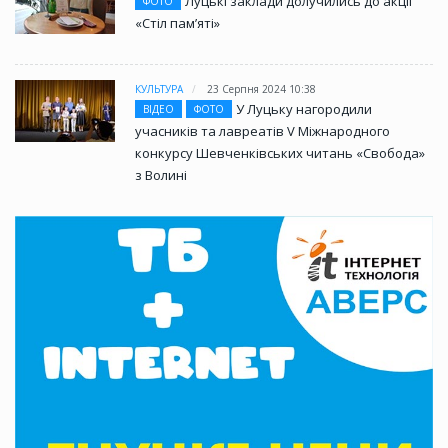
Луцькі заклади долучились до акції
ФОТО
«Стіл памʼяті»
КУЛЬТУРА
23 Серпня 2024 10:38
У Луцьку нагородили
ВІДЕО
ФОТО
учасників та лавреатів V Міжнародного
конкурсу Шевченківських читань «Свобода»
з Волині