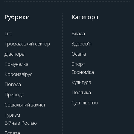
Рубрики
Категорії
Life
Влада
Громадський сектор
Здоров'я
Діаспора
Освіта
Комуналка
Спорт
Економіка
Коронавірус
Культура
Погода
Політика
Природа
Суспільство
Соціальний захист
Туризм
Війна з Росією
Втрата