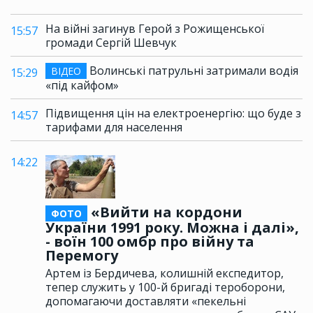
На війні загинув Герой з Рожищенської
15:57
громади Сергій Шевчук
Волинські патрульні затримали водія
ВІДЕО
15:29
«під кайфом»
Підвищення цін на електроенергію: що буде з
14:57
тарифами для населення
14:22
«Вийти на кордони
ФОТО
України 1991 року. Можна і далі»,
- воїн 100 омбр про війну та
Перемогу
Артем із Бердичева, колишній експедитор,
тепер служить у 100-й бригаді тероборони,
допомагаючи доставляти «пекельні