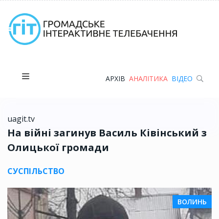
АРХІВ
АНАЛІТИКА
ВІДЕО
uagit.tv
На війні загинув Василь Ківінський з
Олицької громади
СУСПІЛЬСТВО
ВОЛИНЬ