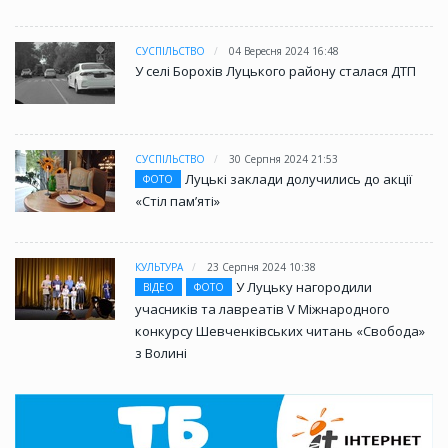
СУСПІЛЬСТВО
04 Вересня 2024 16:48
У селі Борохів Луцького району сталася ДТП
СУСПІЛЬСТВО
30 Серпня 2024 21:53
Луцькі заклади долучились до акції
ФОТО
«Стіл памʼяті»
КУЛЬТУРА
23 Серпня 2024 10:38
У Луцьку нагородили
ВІДЕО
ФОТО
учасників та лавреатів V Міжнародного
конкурсу Шевченківських читань «Свобода»
з Волині