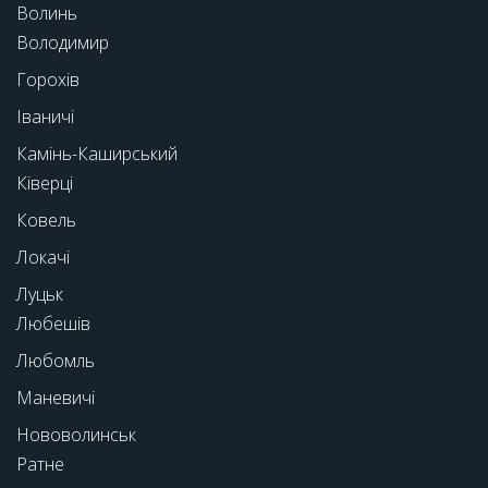
Волинь
Володимир
Горохів
Іваничі
Камінь-Каширський
Ківерці
Ковель
Локачі
Луцьк
Любешів
Любомль
Маневичі
Нововолинськ
Ратне