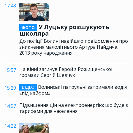
17:43
У Луцьку розшукують
ФОТО
школяра
До поліції Волині надійшло повідомлення про
зникнення малолітнього Артура Найдича,
2013 року народження
На війні загинув Герой з Рожищенської
15:57
громади Сергій Шевчук
Волинські патрульні затримали водія
ВІДЕО
15:29
«під кайфом»
Підвищення цін на електроенергію: що буде з
14:57
тарифами для населення
14:22