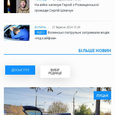
На війні загинув Герой з Рожищенської
громади Сергій Шевчук
ВОЛИНЬ
27 Вересня 2024 15:29
Волинські патрульні затримали водія
ВІДЕО
«під кайфом»
БІЛЬШЕ НОВИН
ДОСЬЄ ГІТУ
ВИБІР
РЕДАКЦІЇ
ЛУЦЬК