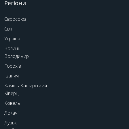
Регіони
Євросоюз
Світ
Україна
Волинь
Володимир
Горохів
Іваничі
Камінь-Каширський
Ківерці
Ковель
Локачі
Луцьк