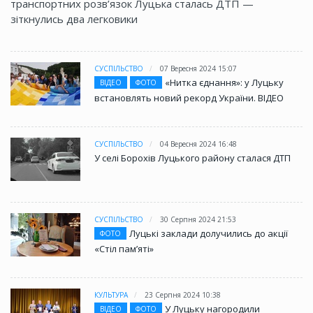
транспортних розв’язок Луцька сталась ДТП —
зіткнулись два легковики
СУСПІЛЬСТВО
07 Вересня 2024 15:07
«Нитка єднання»: у Луцьку
ВІДЕО
ФОТО
встановлять новий рекорд України. ВІДЕО
СУСПІЛЬСТВО
04 Вересня 2024 16:48
У селі Борохів Луцького району сталася ДТП
СУСПІЛЬСТВО
30 Серпня 2024 21:53
Луцькі заклади долучились до акції
ФОТО
«Стіл памʼяті»
КУЛЬТУРА
23 Серпня 2024 10:38
У Луцьку нагородили
ВІДЕО
ФОТО