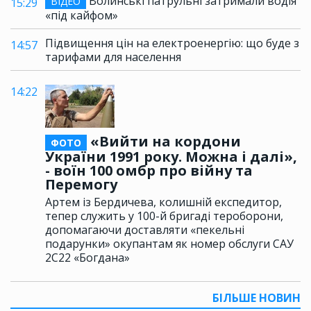
Волинські патрульні затримали водія
ВІДЕО
15:29
«під кайфом»
Підвищення цін на електроенергію: що буде з
14:57
тарифами для населення
14:22
«Вийти на кордони
ФОТО
України 1991 року. Можна і далі»,
- воїн 100 омбр про війну та
Перемогу
Артем із Бердичева, колишній експедитор,
тепер служить у 100-й бригаді тероборони,
допомагаючи доставляти «пекельні
подарунки» окупантам як номер обслуги САУ
2С22 «Богдана»
БІЛЬШЕ НОВИН