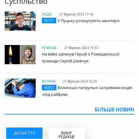
Суспільство
ЛУЦЬК
27 Вересня 2024 17:43
У Луцьку розшукують школяра
ФОТО
РОЖИЩЕ
27 Вересня 2024 15:57
На війні загинув Герой з Рожищенської
громади Сергій Шевчук
ВОЛИНЬ
27 Вересня 2024 15:29
Волинські патрульні затримали водія
ВІДЕО
«під кайфом»
БІЛЬШЕ НОВИН
ДОСЬЄ ГІТУ
ВИБІР
РЕДАКЦІЇ