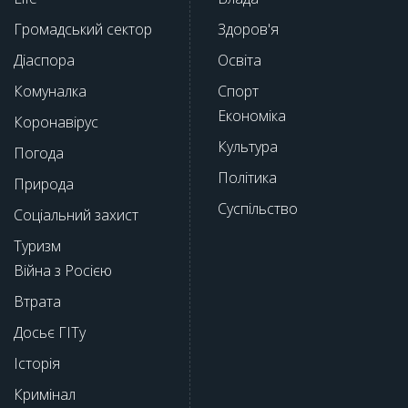
Громадський сектор
Здоров'я
Діаспора
Освіта
Комуналка
Спорт
Економіка
Коронавірус
Культура
Погода
Політика
Природа
Суспільство
Соціальний захист
Туризм
Війна з Росією
Втрата
Досьє ГІТу
Історія
Кримінал