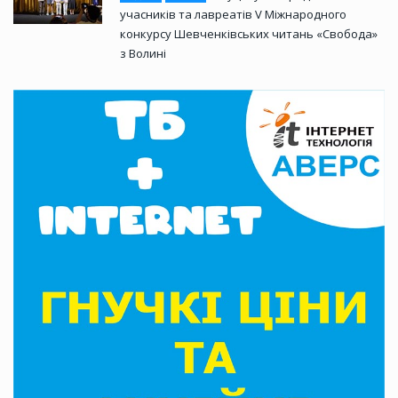
учасників та лавреатів V Міжнародного
конкурсу Шевченківських читань «Свобода»
з Волині