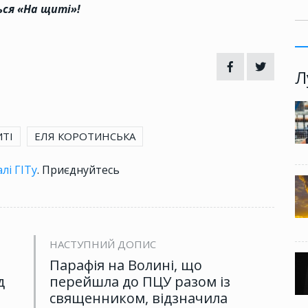
ься «На щиті»!
Л
ТІ
ЕЛЯ КОРОТИНСЬКА
лі ГІТу
. Приєднуйтесь
НАСТУПНИЙ ДОПИС
Парафія на Волині, що
д
перейшла до ПЦУ разом із
священником, відзначила