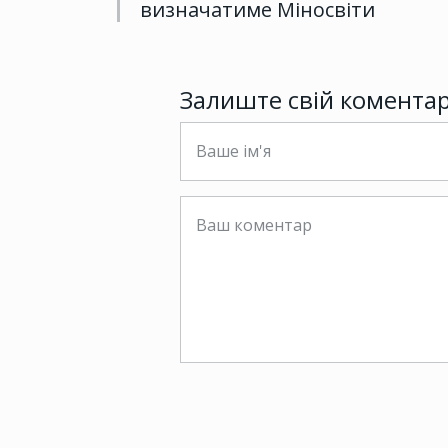
визначатиме Міносвіти
Залиште свій комента