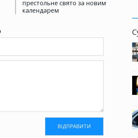
престольне свято за новим
календарем
р
С