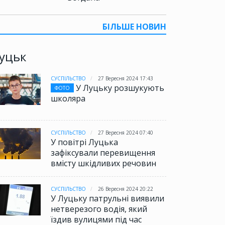
БІЛЬШЕ НОВИН
уцьк
СУСПІЛЬСТВО
27 Вересня 2024 17:43
У Луцьку розшукують
ФОТО
школяра
СУСПІЛЬСТВО
27 Вересня 2024 07:40
У повітрі Луцька
зафіксували перевищення
вмісту шкідливих речовин
СУСПІЛЬСТВО
26 Вересня 2024 20:22
У Луцьку патрульні виявили
нетверезого водія, який
їздив вулицями під час