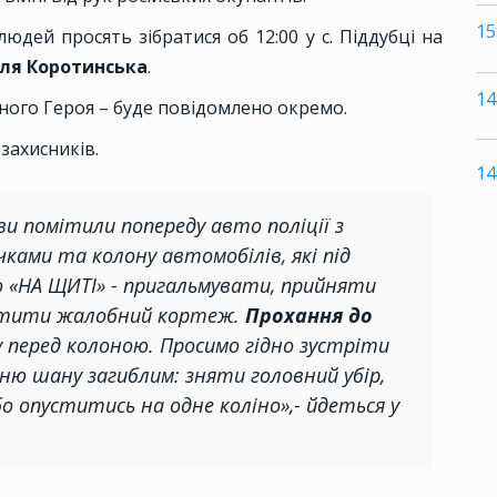
15
дей просять зібратися об 12:00 у с. Піддубці на
Еля Коротинська
.
14
жного Героя – буде повідомлено окремо.
 захисників.
14
ви помітили попереду авто поліції з
ками та колону автомобілів, які під
 «НА ЩИТІ» - пригальмувати, прийняти
устити жалобний кортеж.
Прохання до
у перед колоною. Просимо гідно зустріти
нню шану загиблим: зняти головний убір,
бо опуститись на одне коліно»,- йдеться у