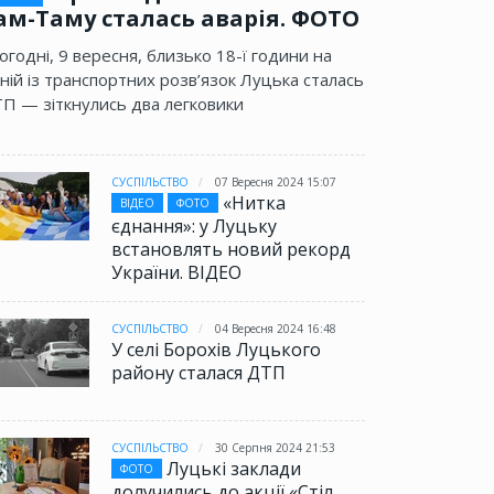
ам-Таму сталась аварія. ФОТО
огодні, 9 вересня, близько 18-ї години на
ній із транспортних розв’язок Луцька сталась
П — зіткнулись два легковики
СУСПІЛЬСТВО
07 Вересня 2024 15:07
«Нитка
ВІДЕО
ФОТО
єднання»: у Луцьку
встановлять новий рекорд
України. ВІДЕО
СУСПІЛЬСТВО
04 Вересня 2024 16:48
У селі Борохів Луцького
району сталася ДТП
СУСПІЛЬСТВО
30 Серпня 2024 21:53
Луцькі заклади
ФОТО
долучились до акції «Стіл