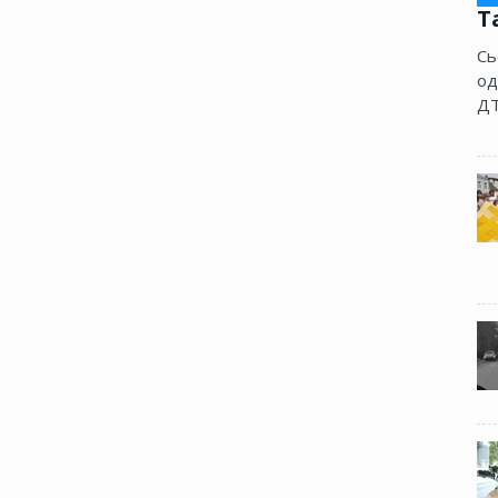
Т
Сь
од
ДТ