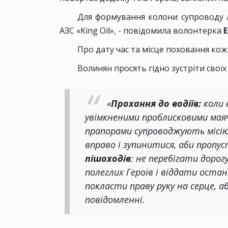
Для формування колони супроводу лю
АЗС «King Oil», - повідомила волонтерка
Про дату час та місце поховання ко
Волинян просять гідно зустріти своїх
«
Прохання до водіїв:
коли 
увімкненими проблисковими маяч
прапорами супроводжують місію
вправо і зупинитися, аби проп
пішоходів
: не перебігати дорог
полеглих Героїв і віддати оста
покласти праву руку на серце, а
повідомленні.