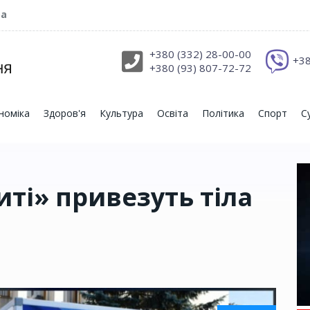
ра
+380 (332) 28-00-00
+38
+380 (93) 807-72-72
номіка
Здоров'я
Культура
Освіта
Політика
Спорт
С
ті» привезуть тіла