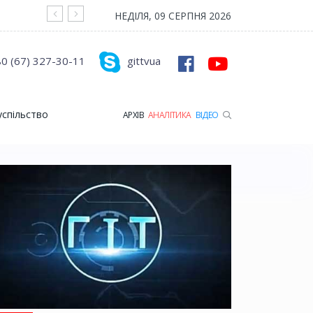
На війні загинув Герой з Рожищенської гр
НЕДІЛЯ, 09 СЕРПНЯ 2026
0 (67) 327-30-11
gittvua
успільство
АРХІВ
АНАЛІТИКА
ВІДЕО