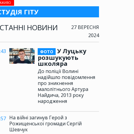
АЖИВО
СТУДІЯ ГІТУ
СТАННІ НОВИНИ
27 ВЕРЕСНЯ
2024
У Луцьку
:43
ФОТО
розшукують
школяра
До поліції Волині
надійшло повідомлення
про зникнення
малолітнього Артура
Найдича, 2013 року
народження
На війні загинув Герой з
:57
Рожищенської громади Сергій
Шевчук