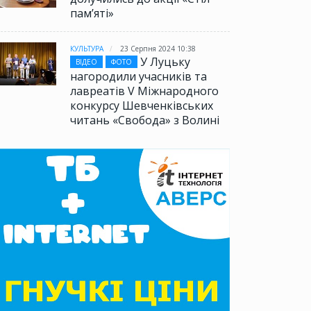
памʼяті»
КУЛЬТУРА
23 Серпня 2024 10:38
У Луцьку
ВІДЕО
ФОТО
нагородили учасників та
лавреатів V Міжнародного
конкурсу Шевченківських
читань «Свобода» з Волині