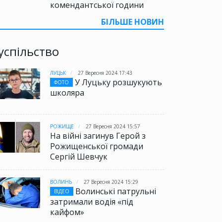
комендантської години
БІЛЬШЕ НОВИН
успільство
ЛУЦЬК
27 Вересня 2024 17:43
У Луцьку розшукують
ФОТО
школяра
РОЖИЩЕ
27 Вересня 2024 15:57
На війні загинув Герой з
Рожищенської громади
Сергій Шевчук
ВОЛИНЬ
27 Вересня 2024 15:29
Волинські патрульні
ВІДЕО
затримали водія «під
кайфом»