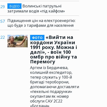
Волинські патрульні
ВІДЕО
:29
затримали водія «під кайфом»
Підвищення цін на електроенергію:
:57
що буде з тарифами для населення
«Вийти на
:22
ФОТО
кордони України
1991 року. Можна і
далі», - воїн 100
омбр про війну та
Перемогу
Артем із Бердичева,
колишній експедитор,
тепер служить у 100-й
бригаді тероборони,
допомагаючи доставляти
«пекельні подарунки»
окупантам як номер
обслуги САУ 2С22
«Богдана»