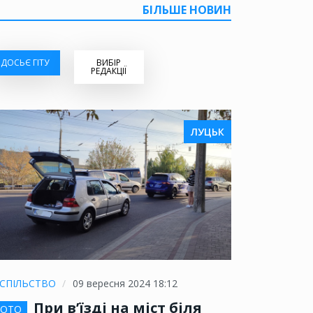
БІЛЬШЕ НОВИН
ДОСЬЄ ГІТУ
ВИБІР
РЕДАКЦІЇ
ЛУЦЬК
СПІЛЬСТВО
09 вересня 2024 18:12
При в’їзді на міст біля
ОТО