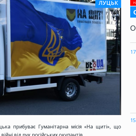
ЛУЦЬК
Н
О
17
15
уцька прибуває Гуманітарна місія «На щиті», що
війні від рук російських окупантів.