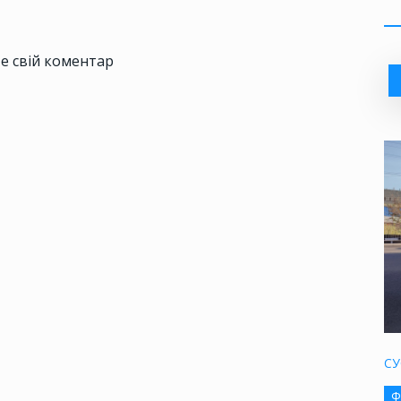
е свій коментар
СУ
Ф