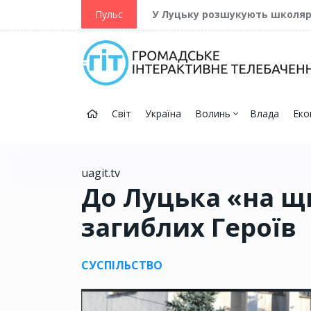
ійну та Перемогу
Пульс
У Луцьку розшукують школя
Світ
Україна
Волинь
Влада
Еко
uagit.tv
До Луцька «на щи
загиблих Героїв
СУСПІЛЬСТВО