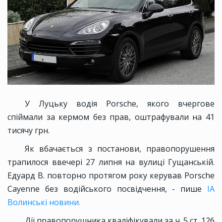
У Луцьку водія Porsche, якого вчергове
спіймали за кермом без прав, оштрафували на 41
тисячу грн.
Як вбачається з постанови, правопорушення
трапилося ввечері 27 липня на вулиці Гущанській.
Едуард В. повторно протягом року керував Porsche
Cayenne без водійського посвідчення, - пише
ІА
Волинські новини.
Дії правопорушника кваліфікували за ч. 5 ст. 126