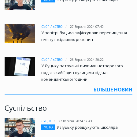
СУСПІЛЬСТВО
27 Вересня 2024 07:40
У повітрі Луцька зафіксували перевищення
вмісту шкідливих речовин
СУСПІЛЬСТВО
26 Вересня 2024 20:22
У Луцьку патрульні виявили нетверезого
водія, який їздив вулицями під час
комендантської години
БІЛЬШЕ НОВИН
Суспільство
ЛУЦЬК
27 Вересня 2024 17:43
У Луцьку розшукують школяра
ФОТО