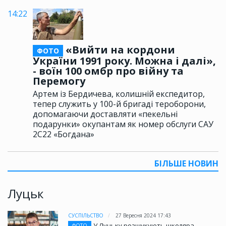
14:22
«Вийти на кордони
ФОТО
України 1991 року. Можна і далі»,
- воїн 100 омбр про війну та
Перемогу
Артем із Бердичева, колишній експедитор,
тепер служить у 100-й бригаді тероборони,
допомагаючи доставляти «пекельні
подарунки» окупантам як номер обслуги САУ
2С22 «Богдана»
БІЛЬШЕ НОВИН
Луцьк
СУСПІЛЬСТВО
27 Вересня 2024 17:43
У Луцьку розшукують школяра
ФОТО