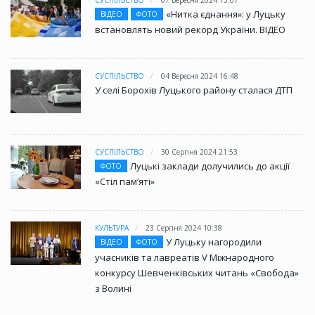
СУСПІЛЬСТВО
07 Вересня 2024 15:07
«Нитка єднання»: у Луцьку
ВІДЕО
ФОТО
встановлять новий рекорд України. ВІДЕО
СУСПІЛЬСТВО
04 Вересня 2024 16:48
У селі Борохів Луцького району сталася ДТП
СУСПІЛЬСТВО
30 Серпня 2024 21:53
Луцькі заклади долучились до акції
ФОТО
«Стіл памʼяті»
КУЛЬТУРА
23 Серпня 2024 10:38
У Луцьку нагородили
ВІДЕО
ФОТО
учасників та лавреатів V Міжнародного
конкурсу Шевченківських читань «Свобода»
з Волині