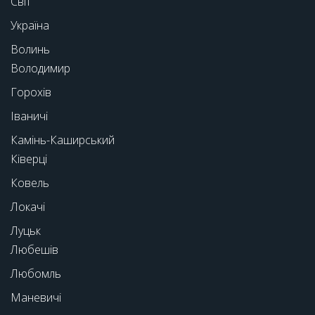
Світ
Україна
Волинь
Володимир
Горохів
Іваничі
Камінь-Каширський
Ківерці
Ковель
Локачі
Луцьк
Любешів
Любомль
Маневичі