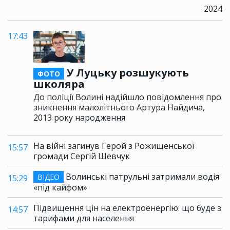
2024
17:43
У Луцьку розшукують
ФОТО
школяра
До поліції Волині надійшло повідомлення про
зникнення малолітнього Артура Найдича,
2013 року народження
На війні загинув Герой з Рожищенської
15:57
громади Сергій Шевчук
Волинські патрульні затримали водія
ВІДЕО
15:29
«під кайфом»
Підвищення цін на електроенергію: що буде з
14:57
тарифами для населення