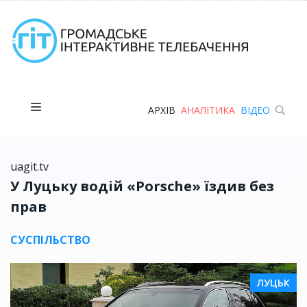
АРХІВ
АНАЛІТИКА
ВІДЕО
uagit.tv
У Луцьку водій «Porsche» їздив без
прав
СУСПІЛЬСТВО
ЛУЦЬК