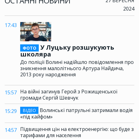
ОСТАННІ НОВИНИ
27 ВЕРЕСНЯ
2024
17:43
У Луцьку розшукують
ФОТО
школяра
До поліції Волині надійшло повідомлення про
зникнення малолітнього Артура Найдича,
2013 року народження
На війні загинув Герой з Рожищенської
15:57
громади Сергій Шевчук
Волинські патрульні затримали водія
ВІДЕО
15:29
«під кайфом»
Підвищення цін на електроенергію: що буде з
14:57
тарифами для населення