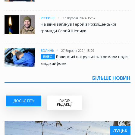
РОЖИЩЕ
27 Вересня 2024 15:57
На війні загинув Герой з Рожищенської
громади Сергій Шевчук
ВОЛИНЬ
27 Вересня 2024 15:29
Волинські патрульні затримали водія
ВІДЕО
«під кайфом»
БІЛЬШЕ НОВИН
ДОСЬЄ ГІТУ
ВИБІР
РЕДАКЦІЇ
ЛУЦЬК