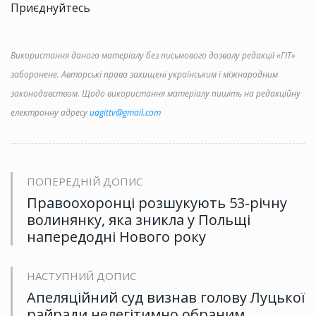
Приєднуйтесь
Використання даного матеріалу без письмового дозволу редакції «ГІТ»
заборонене. Авторські права захищені українським і міжнародним
законодавством. Щодо використання матеріалу пишіть на редакційну
електронну адресу
uagittv@gmail.com
ПОПЕРЕДНІЙ ДОПИС
Правоохоронці розшукують 53-річну
волинянку, яка зникла у Польщі
напередодні Нового року
НАСТУПНИЙ ДОПИС
Апеляційний суд визнав голову Луцької
райради нелегітимно обраним