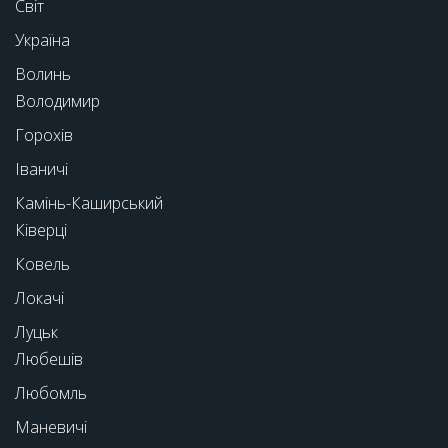
Світ
Україна
Волинь
Володимир
Горохів
Іваничі
Камінь-Каширський
Ківерці
Ковель
Локачі
Луцьк
Любешів
Любомль
Маневичі