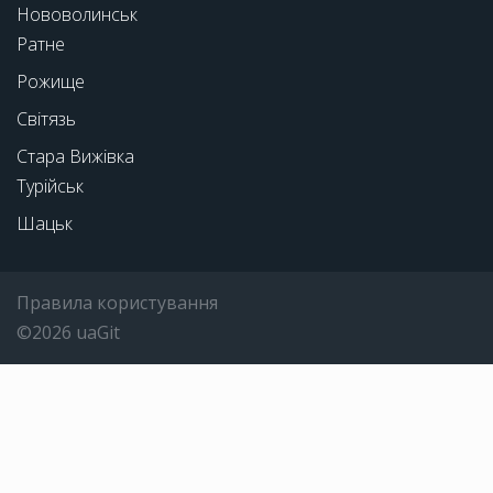
Нововолинськ
Ратне
Рожище
Світязь
Стара Вижівка
Турійськ
Шацьк
Правила користування
©2026 uaGit