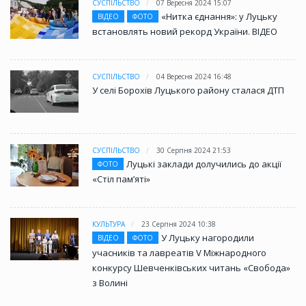
СУСПІЛЬСТВО
07 Вересня 2024 15:07
«Нитка єднання»: у Луцьку
ВІДЕО
ФОТО
встановлять новий рекорд України. ВІДЕО
СУСПІЛЬСТВО
04 Вересня 2024 16:48
У селі Борохів Луцького району сталася ДТП
СУСПІЛЬСТВО
30 Серпня 2024 21:53
Луцькі заклади долучились до акції
ФОТО
«Стіл памʼяті»
КУЛЬТУРА
23 Серпня 2024 10:38
У Луцьку нагородили
ВІДЕО
ФОТО
учасників та лавреатів V Міжнародного
конкурсу Шевченківських читань «Свобода»
з Волині