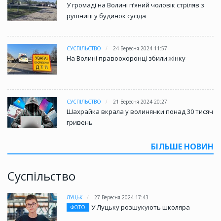
У громаді на Волині пʼяний чоловік стріляв з
рушниці у будинок сусіда
СУСПІЛЬСТВО
24 Вересня 2024 11:57
На Волині правоохоронці збили жінку
СУСПІЛЬСТВО
21 Вересня 2024 20:27
Шахрайка вкрала у волинянки понад 30 тисяч
гривень
БІЛЬШЕ НОВИН
Суспільство
ЛУЦЬК
27 Вересня 2024 17:43
У Луцьку розшукують школяра
ФОТО