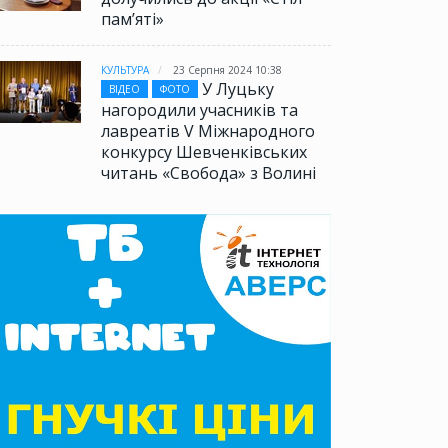
памʼяті»
КУЛЬТУРА
23 Серпня 2024 10:38
У Луцьку
ВІДЕО
ФОТО
нагородили учасників та
лавреатів V Міжнародного
конкурсу Шевченківських
читань «Свобода» з Волині