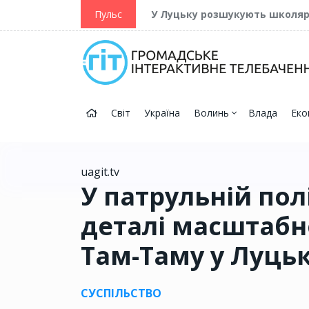
ійну та Перемогу
Пульс
У Луцьку розшукують школя
Світ
Україна
Волинь
Влада
Еко
uagit.tv
У патрульній пол
деталі масштабно
Там-Таму у Луць
СУСПІЛЬСТВО