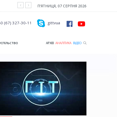
На війні загинув Герой з Рожищенської гр
П'ЯТНИЦЯ, 07 СЕРПНЯ 2026
0 (67) 327-30-11
gittvua
успільство
АРХІВ
АНАЛІТИКА
ВІДЕО