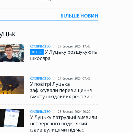
БІЛЬШЕ НОВИН
уцьк
СУСПІЛЬСТВО
27 Вересня 2024 17:43
У Луцьку розшукують
ФОТО
школяра
СУСПІЛЬСТВО
27 Вересня 2024 07:40
У повітрі Луцька
зафіксували перевищення
вмісту шкідливих речовин
СУСПІЛЬСТВО
26 Вересня 2024 20:22
У Луцьку патрульні виявили
нетверезого водія, який
їздив вулицями під час