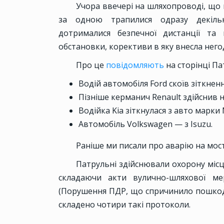
Учора ввечері на шляхопроводі, що 
за одною трапилися одразу декільк
дотрималися безпечної дистанції та
обстановки, корективи в яку внесла него
Про це
повідомляють
на сторінці Пат
Водій автомобіля Ford скоїв зіткненн
Пізніше керманич Renault здійснив н
Водійка Kia зіткнулася з авто марки M
Автомобіль Volkswagen — з Isuzu.
Раніше ми писали про аварію на мості
Патрульні здійснювали охорону місц
складаючи акти вулично-шляхової ме
(Порушення ПДР, що спричинило пошкодж
складено чотири такі протоколи.