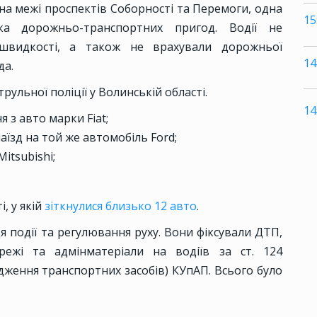
на межі проспектів Соборності та Перемоги, одна
15
а дорожньо-транспортних пригод. Водії не
 швидкості, а також не врахували дорожньої
14
да.
рульної поліції у Волинській області.
14
я з авто марки Fiat;
аїзд на той же автомобіль Ford;
itsubishi;
, у якій
зіткнулися близько 12 авто
.
я події та регулювання руху. Вони фіксували ДТП,
режі та адмінматеріали на водіїв за ст. 124
ення транспортних засобів) КУпАП. Всього було