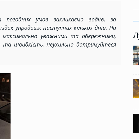
м погодних умов закликаємо водіїв, за
здок упродовж наступних кількох днів. На
Л
те максимально уважними та обережними,
ю та швидкість, неухильно дотримуйтеся