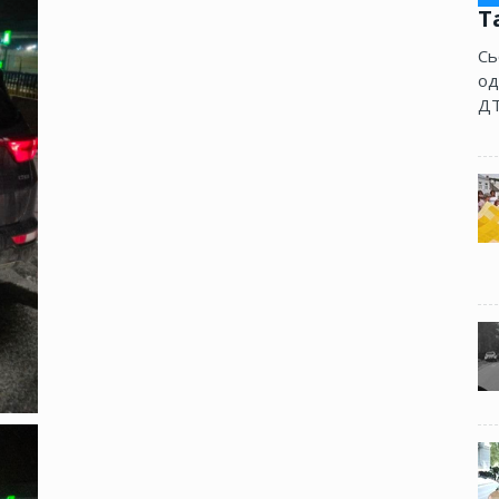
Т
Сь
од
ДТ