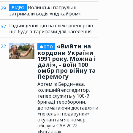
Волинські патрульні
ВІДЕО
:29
затримали водія «під кайфом»
Підвищення цін на електроенергію:
:57
що буде з тарифами для населення
«Вийти на
:22
ФОТО
кордони України
1991 року. Можна і
далі», - воїн 100
омбр про війну та
Перемогу
Артем із Бердичева,
колишній експедитор,
тепер служить у 100-й
бригаді тероборони,
допомагаючи доставляти
«пекельні подарунки»
окупантам як номер
обслуги САУ 2С22
«Богдана»