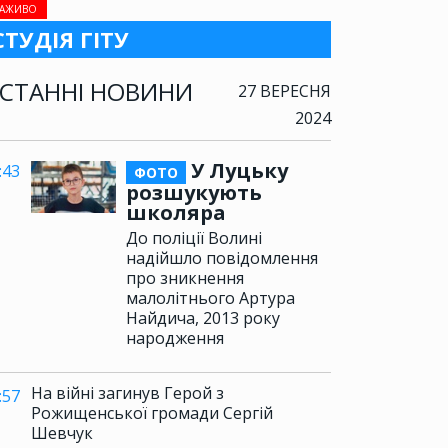
АЖИВО
СТУДІЯ ГІТУ
СТАННІ НОВИНИ
27 ВЕРЕСНЯ
2024
У Луцьку
:43
ФОТО
розшукують
школяра
До поліції Волині
надійшло повідомлення
про зникнення
малолітнього Артура
Найдича, 2013 року
народження
На війні загинув Герой з
:57
Рожищенської громади Сергій
Шевчук