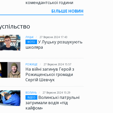
комендантської години
БІЛЬШЕ НОВИН
успільство
ЛУЦЬК
27 Вересня 2024 17:43
У Луцьку розшукують
ФОТО
школяра
РОЖИЩЕ
27 Вересня 2024 15:57
На війні загинув Герой з
Рожищенської громади
Сергій Шевчук
ВОЛИНЬ
27 Вересня 2024 15:29
Волинські патрульні
ВІДЕО
затримали водія «під
кайфом»