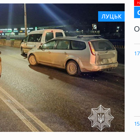
Н
ЛУЦЬК
О
17
15