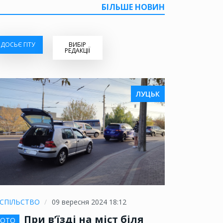
БІЛЬШЕ НОВИН
ДОСЬЄ ГІТУ
ВИБІР
РЕДАКЦІЇ
ЛУЦЬК
СПІЛЬСТВО
09 вересня 2024 18:12
При в’їзді на міст біля
ОТО