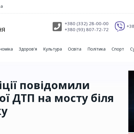
ра
+380 (332) 28-00-00
+38
+380 (93) 807-72-72
номіка
Здоров'я
Культура
Освіта
Політика
Спорт
С
іції повідомили
ї ДТП на мосту біля
ку