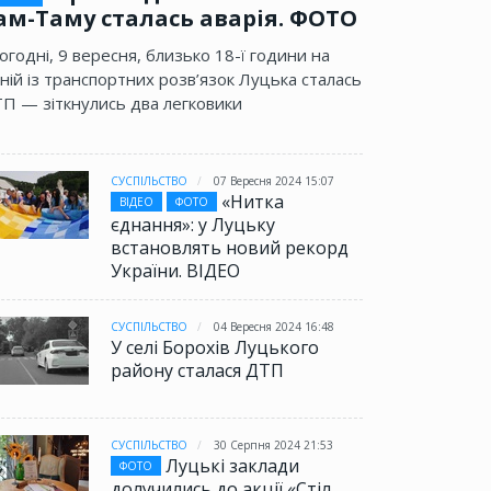
ам-Таму сталась аварія. ФОТО
огодні, 9 вересня, близько 18-ї години на
ній із транспортних розв’язок Луцька сталась
П — зіткнулись два легковики
СУСПІЛЬСТВО
07 Вересня 2024 15:07
«Нитка
ВІДЕО
ФОТО
єднання»: у Луцьку
встановлять новий рекорд
України. ВІДЕО
СУСПІЛЬСТВО
04 Вересня 2024 16:48
У селі Борохів Луцького
району сталася ДТП
СУСПІЛЬСТВО
30 Серпня 2024 21:53
Луцькі заклади
ФОТО
долучились до акції «Стіл