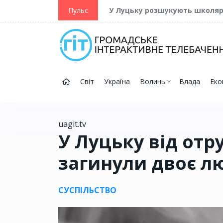
ійну та Перемогу
Пульс
У Луцьку розшукують школя
Світ
Україна
Волинь
Влада
Еко
uagit.tv
У Луцьку від от
загинули двоє л
СУСПІЛЬСТВО