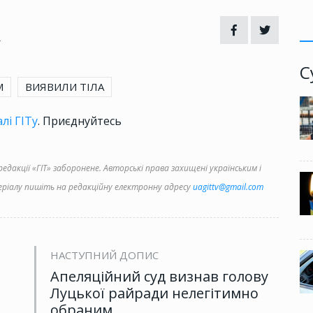
4
С
М
ВИЯВИЛИ ТІЛА
лі ГІТу
. Приєднуйтесь
дакції «ГІТ» заборонене. Авторські права захищені українським і
іалу пишіть на редакційну електронну адресу
uagittv@gmail.com
НАСТУПНИЙ ДОПИС
Апеляційний суд визнав голову
Луцької райради нелегітимно
обраним