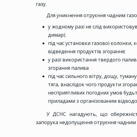
газу.
Для уникнення отруєння чадним газ
у жодному разі не слід використову
димарі;
під час установки газової колонки,
відведення продуктів згорання;
у разі використання твердого пали
згорання палива
під час сильного вітру, дощу, тума
тяга, внаслідок чого продукти згора
несприятливих погодних умов будьт
приладами з організованим відводо
У ДСНС нагадують, що обережніс
запорука недопущення отруєння чадним 