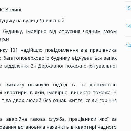
15
НС Волині.
уцьку на вулиці Львівській.
14
 будинку, імовірно від отруєння чадним газом
 р.н.
14
унку 101 надійшло повідомлення від працівника
о багатоповерхового будинку відчувається запах
е відділення 2-ї Державної пожежно-рятувальної
я виклику оглянули під’їзд та за допомогою
і квартири, в якій, імовірно, виникла пожежа. В
тіла двох людей без ознак життя, сліди горіння
а аварійна газова служба, працівники якої за
вання встановила наявність в квартирі чадного