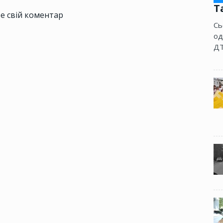
Т
е свій коментар
Сь
од
ДТ