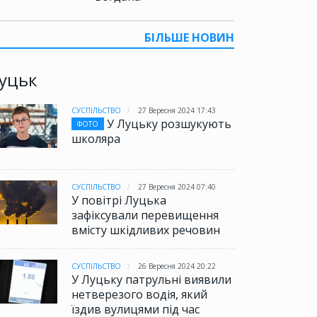
БІЛЬШЕ НОВИН
уцьк
СУСПІЛЬСТВО
27 Вересня 2024 17:43
У Луцьку розшукують
ФОТО
школяра
СУСПІЛЬСТВО
27 Вересня 2024 07:40
У повітрі Луцька
зафіксували перевищення
вмісту шкідливих речовин
СУСПІЛЬСТВО
26 Вересня 2024 20:22
У Луцьку патрульні виявили
нетверезого водія, який
їздив вулицями під час