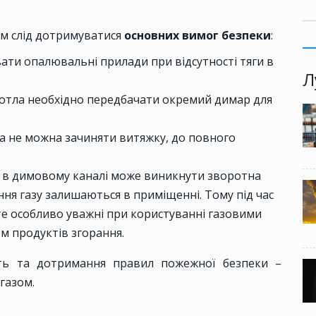
ом слід дотримуватися
основних вимог безпеки
:
вати опалювальні прилади при відсутності тяги в
Л
 котла необхідно передбачати окремий димар для
ва не можна зачиняти витяжку, до повного
ну в димовому каналі може виникнути зворотна
ння газу залишаються в приміщенні. Тому під час
е особливо уважні при користуванні газовими
м продуктів згорання.
ть та дотримання правил пожежної безпеки –
газом.