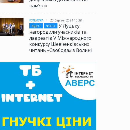
памʼяті»
КУЛЬТУРА
23 Серпня 2024 10:38
У Луцьку
ВІДЕО
ФОТО
нагородили учасників та
лавреатів V Міжнародного
конкурсу Шевченківських
читань «Свобода» з Волині