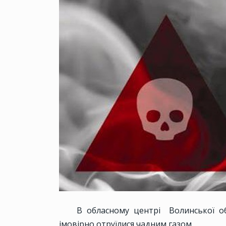
В обласному центрі Волинської об
імовірно отруїлися чадним газом.