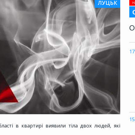
ЛУЦЬК
Н
О
17
15
ласті в квартирі виявили тіла двох людей, які