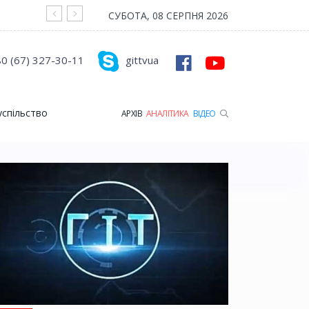
На війні загинув Герой з Рожищенської гр
СУБОТА, 08 СЕРПНЯ 2026
0 (67) 327-30-11
gittvua
успільство
АРХІВ
АНАЛІТИКА
ВІДЕО