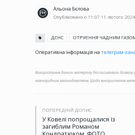
Альона Бєлова
Опубліковано о 11:07
11 лютого 202
ДСНС
ОТРУЄННЯ ЧАДНИМ ГАЗО
Оперативна інформація на
телеграм-кана
Використання даного матеріалу без письмового дозволу ре
міжнародним законодавством. Щодо використання матер
ПОПЕРЕДНІЙ ДОПИС
У Ковелі попрощалися із
загиблим Романом
Кондратюком. ФОТО