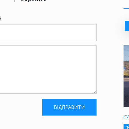
р
СУ
Ф