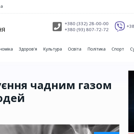
ра
+380 (332) 28-00-00
+38
+380 (93) 807-72-72
номіка
Здоров'я
Культура
Освіта
Політика
Спорт
С
руєння чадним газом
юдей