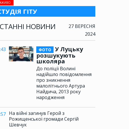
АЖИВО
СТУДІЯ ГІТУ
СТАННІ НОВИНИ
27 ВЕРЕСНЯ
2024
У Луцьку
:43
ФОТО
розшукують
школяра
До поліції Волині
надійшло повідомлення
про зникнення
малолітнього Артура
Найдича, 2013 року
народження
На війні загинув Герой з
:57
Рожищенської громади Сергій
Шевчук