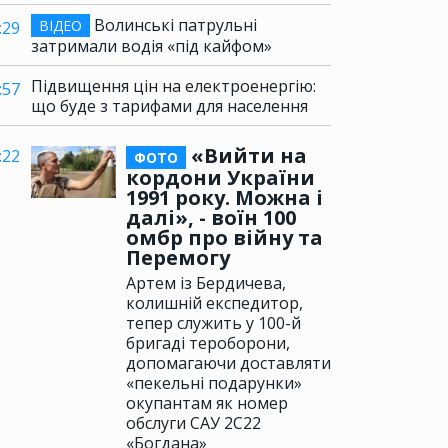
Волинські патрульні
ВІДЕО
:29
затримали водія «під кайфом»
Підвищення цін на електроенергію:
:57
що буде з тарифами для населення
«Вийти на
:22
ФОТО
кордони України
1991 року. Можна і
далі», - воїн 100
омбр про війну та
Перемогу
Артем із Бердичева,
колишній експедитор,
тепер служить у 100-й
бригаді тероборони,
допомагаючи доставляти
«пекельні подарунки»
окупантам як номер
обслуги САУ 2С22
«Богдана»