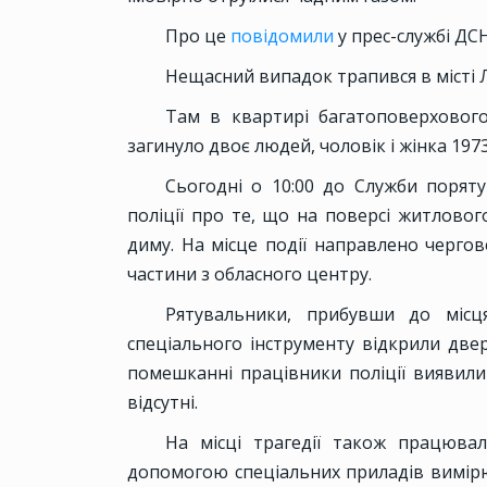
Про це
повідомили
у прес-службі ДС
Нещасний випадок трапився в місті Л
Там в квартирі багатоповерхового
загинуло двоє людей, чоловік і жінка 1973
Сьогодні о 10:00 до Служби порят
поліції про те, що на поверсі житловог
диму. На місце події направлено чергов
частини з обласного центру.
Рятувальники, прибувши до місц
спеціального інструменту відкрили двер
помешканні працівники поліції виявили 
відсутні.
На місці трагедії також працювал
допомогою спеціальних приладів вимірю