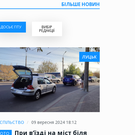
БІЛЬШЕ НОВИН
ДОСЬЄ ГІТУ
ВИБІР
РЕДАКЦІЇ
ЛУЦЬК
СПІЛЬСТВО
09 вересня 2024 18:12
При в’їзді на міст біля
ОТО