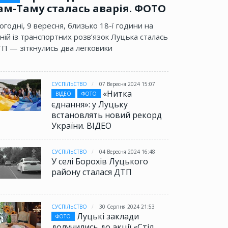
ам-Таму сталась аварія. ФОТО
огодні, 9 вересня, близько 18-ї години на
ній із транспортних розв’язок Луцька сталась
П — зіткнулись два легковики
СУСПІЛЬСТВО
07 Вересня 2024 15:07
«Нитка
ВІДЕО
ФОТО
єднання»: у Луцьку
встановлять новий рекорд
України. ВІДЕО
СУСПІЛЬСТВО
04 Вересня 2024 16:48
У селі Борохів Луцького
району сталася ДТП
СУСПІЛЬСТВО
30 Серпня 2024 21:53
Луцькі заклади
ФОТО
долучились до акції «Стіл