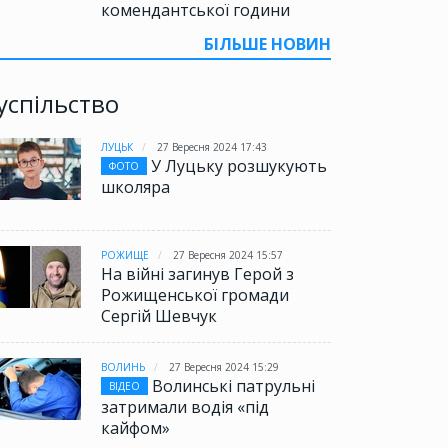
комендантської години
БІЛЬШЕ НОВИН
успільство
ЛУЦЬК
27 Вересня 2024 17:43
У Луцьку розшукують
ФОТО
школяра
РОЖИЩЕ
27 Вересня 2024 15:57
На війні загинув Герой з
Рожищенської громади
Сергій Шевчук
ВОЛИНЬ
27 Вересня 2024 15:29
Волинські патрульні
ВІДЕО
затримали водія «під
кайфом»