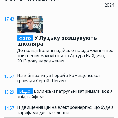
2024
17:43
У Луцьку розшукують
ФОТО
школяра
До поліції Волині надійшло повідомлення про
зникнення малолітнього Артура Найдича,
2013 року народження
На війні загинув Герой з Рожищенської
15:57
громади Сергій Шевчук
Волинські патрульні затримали водія
ВІДЕО
15:29
«під кайфом»
Підвищення цін на електроенергію: що буде з
14:57
тарифами для населення