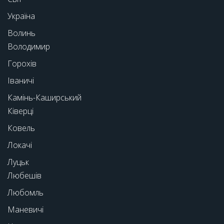
Україна
Волинь
Володимир
Горохів
Іваничі
Камінь-Каширський
Ківерці
Ковель
Локачі
Луцьк
Любешів
Любомль
Маневичі