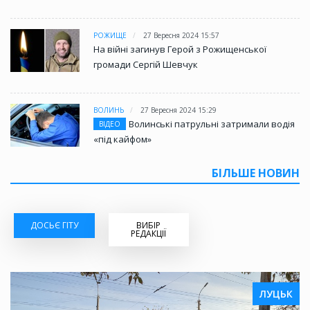
РОЖИЩЕ
27 Вересня 2024 15:57
На війні загинув Герой з Рожищенської
громади Сергій Шевчук
ВОЛИНЬ
27 Вересня 2024 15:29
Волинські патрульні затримали водія
ВІДЕО
«під кайфом»
БІЛЬШЕ НОВИН
ДОСЬЄ ГІТУ
ВИБІР
РЕДАКЦІЇ
ЛУЦЬК