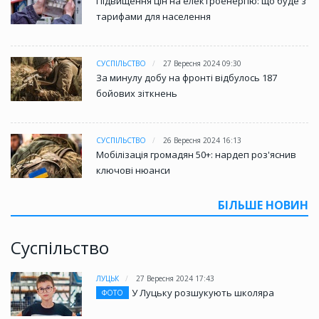
Підвищення цін на електроенергію: що буде з
тарифами для населення
СУСПІЛЬСТВО
27 Вересня 2024 09:30
За минулу добу на фронті відбулось 187
бойових зіткнень
СУСПІЛЬСТВО
26 Вересня 2024 16:13
Мобілізація громадян 50+: нардеп роз'яснив
ключові нюанси
БІЛЬШЕ НОВИН
Суспільство
ЛУЦЬК
27 Вересня 2024 17:43
У Луцьку розшукують школяра
ФОТО