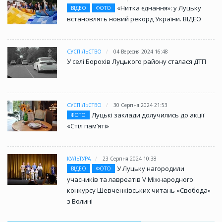
«Нитка єднання»: у Луцьку
ВІДЕО
ФОТО
встановлять новий рекорд України. ВІДЕО
СУСПІЛЬСТВО
04 Вересня 2024 16:48
У селі Борохів Луцького району сталася ДТП
СУСПІЛЬСТВО
30 Серпня 2024 21:53
Луцькі заклади долучились до акції
ФОТО
«Стіл памʼяті»
КУЛЬТУРА
23 Серпня 2024 10:38
У Луцьку нагородили
ВІДЕО
ФОТО
учасників та лавреатів V Міжнародного
конкурсу Шевченківських читань «Свобода»
з Волині