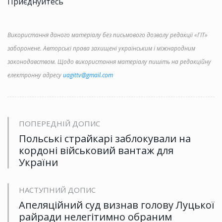
Приєднуйтесь
Використання даного матеріалу без письмового дозволу редакції «ГІТ»
заборонене. Авторські права захищені українським і міжнародним
законодавством. Щодо використання матеріалу пишіть на редакційну
електронну адресу
uagittv@gmail.com
ПОПЕРЕДНІЙ ДОПИС
Польські страйкарі заблокували на
кордоні військовий вантаж для
України
НАСТУПНИЙ ДОПИС
Апеляційний суд визнав голову Луцької
райради нелегітимно обраним