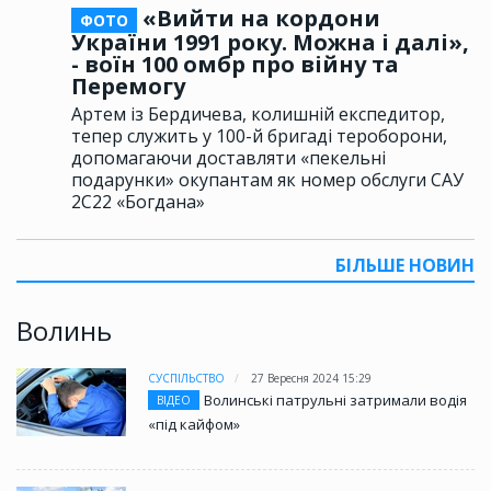
«Вийти на кордони
ФОТО
України 1991 року. Можна і далі»,
- воїн 100 омбр про війну та
Перемогу
Артем із Бердичева, колишній експедитор,
тепер служить у 100-й бригаді тероборони,
допомагаючи доставляти «пекельні
подарунки» окупантам як номер обслуги САУ
2С22 «Богдана»
БІЛЬШЕ НОВИН
Волинь
СУСПІЛЬСТВО
27 Вересня 2024 15:29
Волинські патрульні затримали водія
ВІДЕО
«під кайфом»