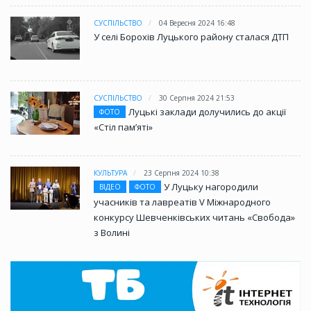
СУСПІЛЬСТВО
04 Вересня 2024 16:48
У селі Борохів Луцького району сталася ДТП
СУСПІЛЬСТВО
30 Серпня 2024 21:53
Луцькі заклади долучились до акції
ФОТО
«Стіл памʼяті»
КУЛЬТУРА
23 Серпня 2024 10:38
У Луцьку нагородили
ВІДЕО
ФОТО
учасників та лавреатів V Міжнародного
конкурсу Шевченківських читань «Свобода»
з Волині