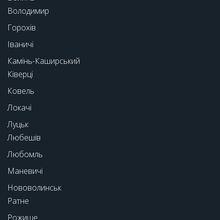
Володимир
Горохів
Іваничі
Камінь-Каширський
Ківерці
Ковель
Локачі
Луцьк
Любешів
Любомль
Маневичі
Нововолинськ
Ратне
Рожище