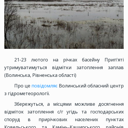
21-23 лютого на рiчках басейну Прип'ятi
утримуватимуться відмітки затоплення заплав
(Волинська, Рівненська області)
Про це
повідомляє
Волинський обласний центр
з гідрометеорології.
Збережуться, а місцями можливе досягнення
відміток затоплення с/г угідь та господарських
споруд в прирічкових населених пунктах
Ковельського та Камiнь-Каширського районiв