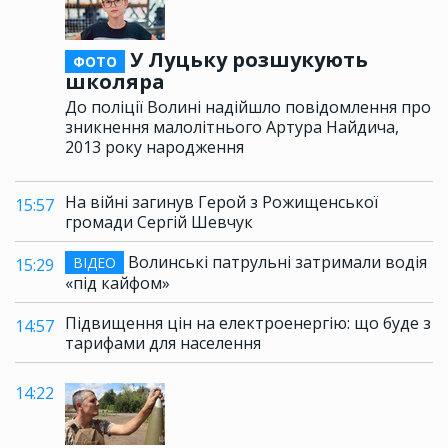
У Луцьку розшукують
ФОТО
школяра
До поліції Волині надійшло повідомлення про
зникнення малолітнього Артура Найдича,
2013 року народження
На війні загинув Герой з Рожищенської
15:57
громади Сергій Шевчук
Волинські патрульні затримали водія
ВІДЕО
15:29
«під кайфом»
Підвищення цін на електроенергію: що буде з
14:57
тарифами для населення
14:22