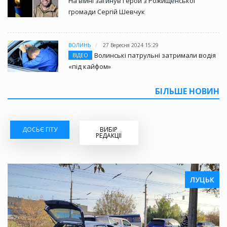
На війні загинув Герой з Рожищенської
громади Сергій Шевчук
ВОЛИНЬ
27 Вересня 2024 15:29
Волинські патрульні затримали водія
ВІДЕО
«під кайфом»
БІЛЬШЕ НОВИН
ДОСЬЄ ГІТУ
ВИБІР
РЕДАКЦІЇ
ЛУЦЬК