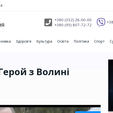
ра
+380 (332) 28-00-00
+38
+380 (93) 807-72-72
номіка
Здоров'я
Культура
Освіта
Політика
Спорт
С
 Герой з Волині