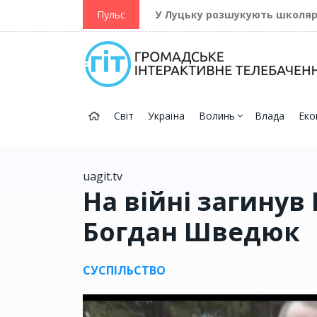
ійну та Перемогу
Пульс
У Луцьку розшукують школя
Світ
Україна
Волинь
Влада
Еко
uagit.tv
На війні загинув
Богдан Шведюк
СУСПІЛЬСТВО