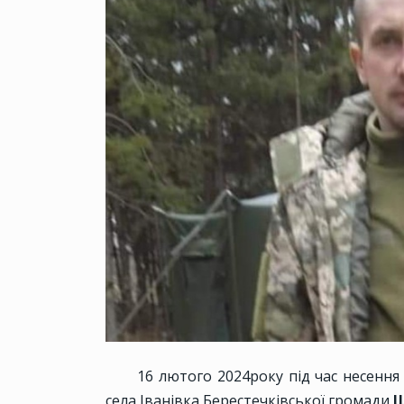
16 лютого 2024року під час несення
села Іванівка Берестечківської громади
Ш