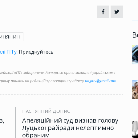
4
В
ЛИНЯНИН
лі ГІТу
. Приєднуйтесь
дакції «ГІТ» заборонене. Авторські права захищені українським і
іалу пишіть на редакційну електронну адресу
uagittv@gmail.com
НАСТУПНИЙ ДОПИС
в,
Апеляційний суд визнав голову
а
Луцької райради нелегітимно
обраним