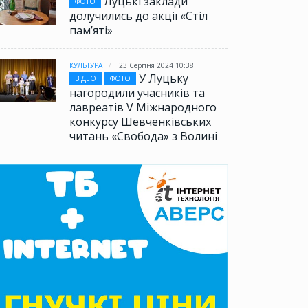
Луцькі заклади
ФОТО
долучились до акції «Стіл
памʼяті»
КУЛЬТУРА
23 Серпня 2024 10:38
У Луцьку
ВІДЕО
ФОТО
нагородили учасників та
лавреатів V Міжнародного
конкурсу Шевченківських
читань «Свобода» з Волині