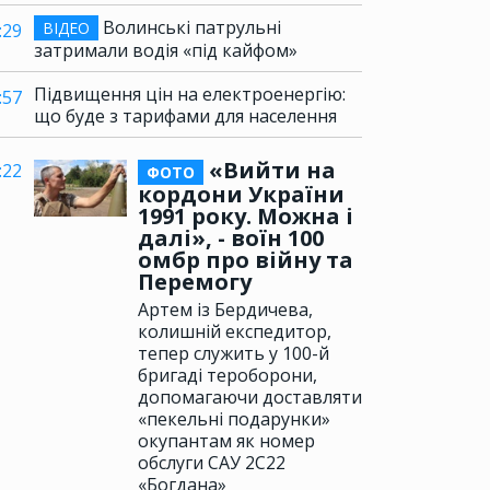
Волинські патрульні
ВІДЕО
:29
затримали водія «під кайфом»
Підвищення цін на електроенергію:
:57
що буде з тарифами для населення
«Вийти на
:22
ФОТО
кордони України
1991 року. Можна і
далі», - воїн 100
омбр про війну та
Перемогу
Артем із Бердичева,
колишній експедитор,
тепер служить у 100-й
бригаді тероборони,
допомагаючи доставляти
«пекельні подарунки»
окупантам як номер
обслуги САУ 2С22
«Богдана»