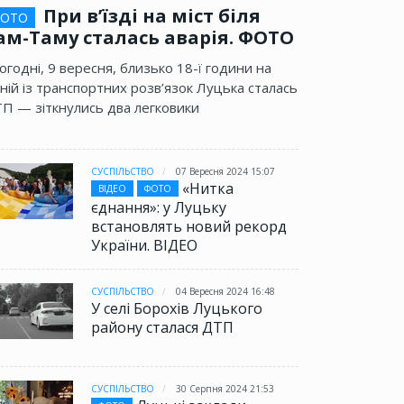
При в’їзді на міст біля
ОТО
ам-Таму сталась аварія. ФОТО
огодні, 9 вересня, близько 18-ї години на
ній із транспортних розв’язок Луцька сталась
П — зіткнулись два легковики
СУСПІЛЬСТВО
07 Вересня 2024 15:07
«Нитка
ВІДЕО
ФОТО
єднання»: у Луцьку
встановлять новий рекорд
України. ВІДЕО
СУСПІЛЬСТВО
04 Вересня 2024 16:48
У селі Борохів Луцького
району сталася ДТП
СУСПІЛЬСТВО
30 Серпня 2024 21:53