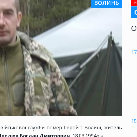
ВОЛИНЬ
Н
О
17
15
 військової служби помер Герой з Волині, житель
ведюк Богдан Дмитрович
, 18.03.1994р.н.