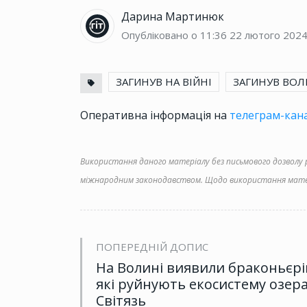
Дарина Мартинюк
Опубліковано о 11:36
22 лютого 202
ЗАГИНУВ НА ВІЙНІ
ЗАГИНУВ ВО
Оперативна інформація на
телеграм-кана
Використання даного матеріалу без письмового дозволу ре
міжнародним законодавством. Щодо використання матер
ПОПЕРЕДНІЙ ДОПИС
На Волині виявили браконьєрі
які руйнують екосистему озер
Світязь