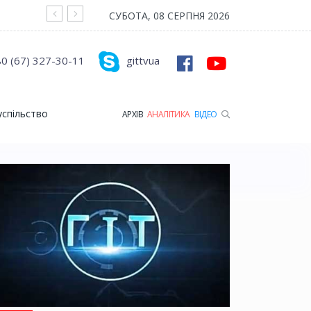
На війні загинув Герой з Рожищенської гр
СУБОТА, 08 СЕРПНЯ 2026
0 (67) 327-30-11
gittvua
успільство
АРХІВ
АНАЛІТИКА
ВІДЕО