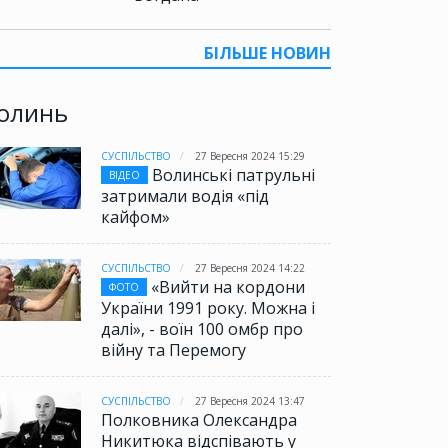
БІЛЬШЕ НОВИН
олинь
СУСПІЛЬСТВО
27 Вересня 2024 15:29
Волинські патрульні
ВІДЕО
затримали водія «під
кайфом»
СУСПІЛЬСТВО
27 Вересня 2024 14:22
«Вийти на кордони
ФОТО
України 1991 року. Можна і
далі», - воїн 100 омбр про
війну та Перемогу
СУСПІЛЬСТВО
27 Вересня 2024 13:47
Полковника Олександра
Никитюка відспівають у