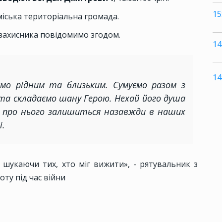
15
міська територіальна громада.
я-захисника повідомимо згодом.
14
14
ємо рідним та близьким. Сумуємо разом з
та складаємо шану Герою. Нехай його душа
ть про нього залишиться назавжди в наших
і.
, шукаючи тих, хто міг вижити», - рятувальник з
оту під час війни