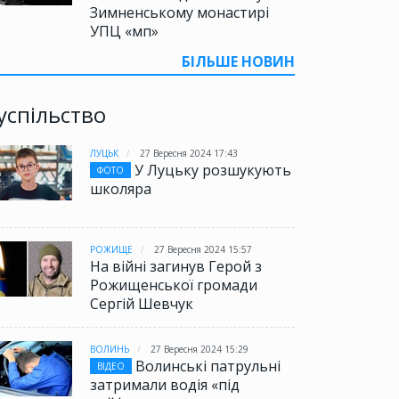
Зимненському монастирі
УПЦ «мп»
БІЛЬШЕ НОВИН
успільство
ЛУЦЬК
27 Вересня 2024 17:43
У Луцьку розшукують
ФОТО
школяра
РОЖИЩЕ
27 Вересня 2024 15:57
На війні загинув Герой з
Рожищенської громади
Сергій Шевчук
ВОЛИНЬ
27 Вересня 2024 15:29
Волинські патрульні
ВІДЕО
затримали водія «під