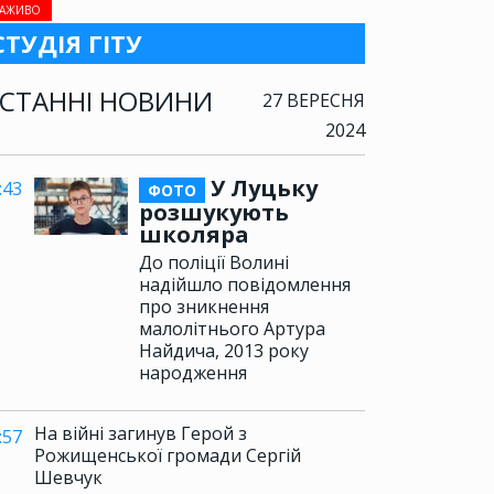
АЖИВО
СТУДІЯ ГІТУ
СТАННІ НОВИНИ
27 ВЕРЕСНЯ
2024
У Луцьку
:43
ФОТО
розшукують
школяра
До поліції Волині
надійшло повідомлення
про зникнення
малолітнього Артура
Найдича, 2013 року
народження
На війні загинув Герой з
:57
Рожищенської громади Сергій
Шевчук