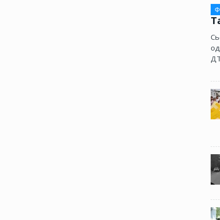
Ф
Т
Сь
од
ДТ