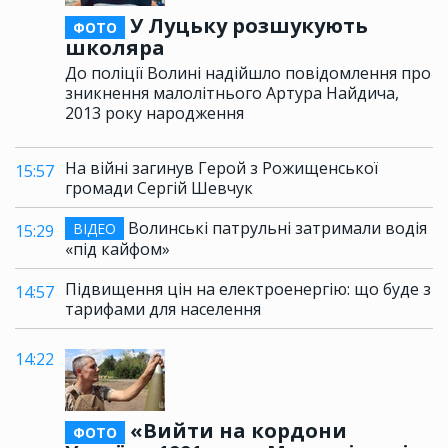
У Луцьку розшукують
ФОТО
школяра
До поліції Волині надійшло повідомлення про
зникнення малолітнього Артура Найдича,
2013 року народження
На війні загинув Герой з Рожищенської
15:57
громади Сергій Шевчук
Волинські патрульні затримали водія
ВІДЕО
15:29
«під кайфом»
Підвищення цін на електроенергію: що буде з
14:57
тарифами для населення
14:22
«Вийти на кордони
ФОТО