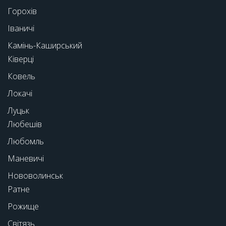
Горохів
Іваничі
Камінь-Каширський
Ківерці
Ковель
Локачі
Луцьк
Любешів
Любомль
Маневичі
Нововолинськ
Ратне
Рожище
Світязь