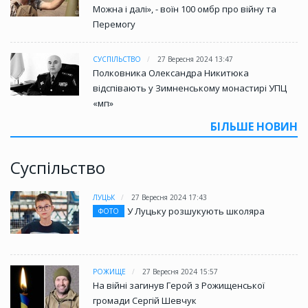
Можна і далі», - воїн 100 омбр про війну та
Перемогу
СУСПІЛЬСТВО
27 Вересня 2024 13:47
Полковника Олександра Никитюка
відспівають у Зимненському монастирі УПЦ
«мп»
БІЛЬШЕ НОВИН
Суспільство
ЛУЦЬК
27 Вересня 2024 17:43
У Луцьку розшукують школяра
ФОТО
РОЖИЩЕ
27 Вересня 2024 15:57
На війні загинув Герой з Рожищенської
громади Сергій Шевчук