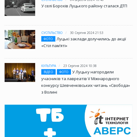
У селі Борохів Луцького району сталася ДТП
СУСПІЛЬСТВО
30 Серпня 2024 21:53
Луцькі заклади долучились до акції
ФОТО
«Стіл памʼяті»
КУЛЬТУРА
23 Серпня 2024 10:38
У Луцьку нагородили
ВІДЕО
ФОТО
учасників та лавреатів V Міжнародного
конкурсу Шевченківських читань «Свобода»
з Волині