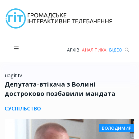
АРХІВ
АНАЛІТИКА
ВІДЕО
uagit.tv
Депутата-втікача з Волині
достроково позбавили мандата
СУСПІЛЬСТВО
ВОЛОДИМИР