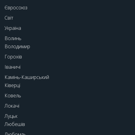
Євросоюз
Світ
Україна
Волинь
Володимир
Горохів
Іваничі
Камінь-Каширський
Ківерці
Ковель
Локачі
Луцьк
Любешів
Любомль