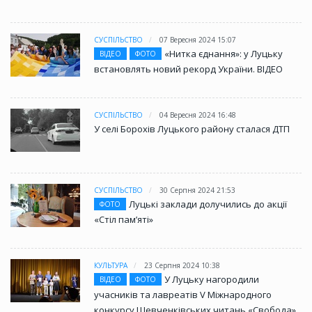
СУСПІЛЬСТВО
07 Вересня 2024 15:07
«Нитка єднання»: у Луцьку
ВІДЕО
ФОТО
встановлять новий рекорд України. ВІДЕО
СУСПІЛЬСТВО
04 Вересня 2024 16:48
У селі Борохів Луцького району сталася ДТП
СУСПІЛЬСТВО
30 Серпня 2024 21:53
Луцькі заклади долучились до акції
ФОТО
«Стіл памʼяті»
КУЛЬТУРА
23 Серпня 2024 10:38
У Луцьку нагородили
ВІДЕО
ФОТО
учасників та лавреатів V Міжнародного
конкурсу Шевченківських читань «Свобода»