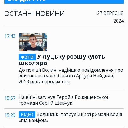
ОСТАННІ НОВИНИ
27 ВЕРЕСНЯ
2024
17:43
У Луцьку розшукують
ФОТО
школяра
До поліції Волині надійшло повідомлення про
зникнення малолітнього Артура Найдича,
2013 року народження
На війні загинув Герой з Рожищенської
15:57
громади Сергій Шевчук
Волинські патрульні затримали водія
ВІДЕО
15:29
«під кайфом»