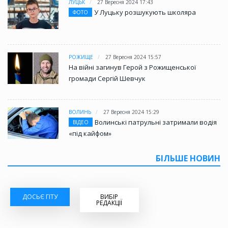
ЛУЦЬК
27 Вересня 2024 17:43
У Луцьку розшукують школяра
ФОТО
РОЖИЩЕ
27 Вересня 2024 15:57
На війні загинув Герой з Рожищенської
громади Сергій Шевчук
ВОЛИНЬ
27 Вересня 2024 15:29
Волинські патрульні затримали водія
ВІДЕО
«під кайфом»
БІЛЬШЕ НОВИН
ДОСЬЄ ГІТУ
ВИБІР
РЕДАКЦІЇ