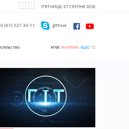
На війні загинув Герой з Рожищенської гр
П'ЯТНИЦЯ, 07 СЕРПНЯ 2026
0 (67) 327-30-11
gittvua
успільство
АРХІВ
АНАЛІТИКА
ВІДЕО