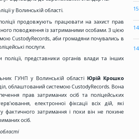
15
ліції у Волинській області.
 поліції продовжують працювати на захист прав
14
ного поводження із затриманими особами. З цією
ою CustodyRecords, аби громадяни почувались в
ліцейські послуги.
14
и поліції, представники органів влади та інших
альник ГУНП у Волинській області
Юрій Крошко
іл, облаштований системою CustodyRecords. Вона
печення прав затриманих осіб та поліцейських
рв’ювання, електронної фіксації всіх дій, які
у фактичного затримання і поки він не покине
риманих осіб.
 області