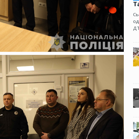
Т
Сь
од
ДТ