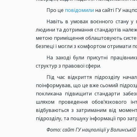
Про це
повідомили
на сайті ГУ нацпо
Навіть в умовах воєнного стану у
людини та дотримання стандартів належ
метою приміщення облаштовують систем
безпеці і могли з комфортом отримати по
На заході були присутні працівник
структур з правової сфери.
Під час відкриття підрозділу нач
поінформував, що це вже сьомий підрозд
покликана підвищити стандарти забез
шляхом проведення обов’язкового інте
відбуваються з затриманим від момент
підрозділу, та пошуку інформації про зат
Фото: сайт ГУ нацполіції у Волинській