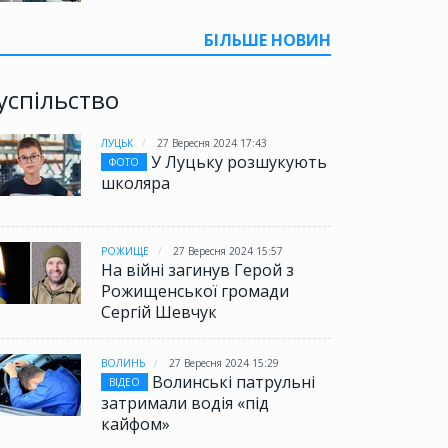
БІЛЬШЕ НОВИН
успільство
ЛУЦЬК
27 Вересня 2024 17:43
У Луцьку розшукують
ФОТО
школяра
РОЖИЩЕ
27 Вересня 2024 15:57
На війні загинув Герой з
Рожищенської громади
Сергій Шевчук
ВОЛИНЬ
27 Вересня 2024 15:29
Волинські патрульні
ВІДЕО
затримали водія «під
кайфом»