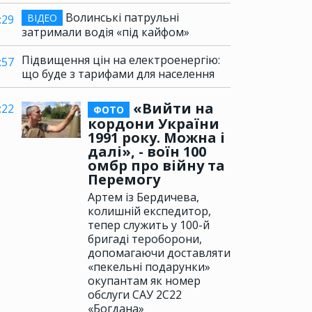
Волинські патрульні
ВІДЕО
:29
затримали водія «під кайфом»
Підвищення цін на електроенергію:
:57
що буде з тарифами для населення
«Вийти на
:22
ФОТО
кордони України
1991 року. Можна і
далі», - воїн 100
омбр про війну та
Перемогу
Артем із Бердичева,
колишній експедитор,
тепер служить у 100-й
бригаді тероборони,
допомагаючи доставляти
«пекельні подарунки»
окупантам як номер
обслуги САУ 2С22
«Богдана»