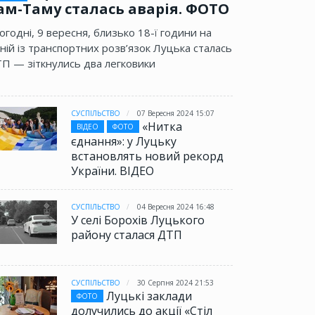
ам-Таму сталась аварія. ФОТО
огодні, 9 вересня, близько 18-ї години на
ній із транспортних розв’язок Луцька сталась
П — зіткнулись два легковики
СУСПІЛЬСТВО
07 Вересня 2024 15:07
«Нитка
ВІДЕО
ФОТО
єднання»: у Луцьку
встановлять новий рекорд
України. ВІДЕО
СУСПІЛЬСТВО
04 Вересня 2024 16:48
У селі Борохів Луцького
району сталася ДТП
СУСПІЛЬСТВО
30 Серпня 2024 21:53
Луцькі заклади
ФОТО
долучились до акції «Стіл