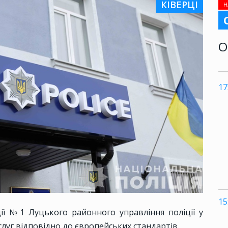
КІВЕРЦІ
Н
О
17
15
ції №1 Луцького районного управління поліції у
слуг відповідно до європейських стандартів.