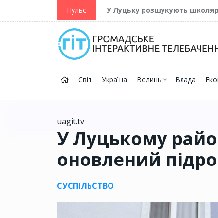
ійну та Перемогу
Пульс
У Луцьку розшукують школя
Світ
Україна
Волинь
Влада
Еко
uagit.tv
У Луцькому райо
оновлений підроз
СУСПІЛЬСТВО