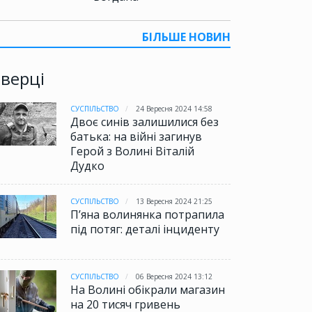
БІЛЬШЕ НОВИН
іверці
СУСПІЛЬСТВО
24 Вересня 2024 14:58
Двоє синів залишилися без
батька: на війні загинув
Герой з Волині Віталій
Дудко
СУСПІЛЬСТВО
13 Вересня 2024 21:25
П’яна волинянка потрапила
під потяг: деталі інциденту
СУСПІЛЬСТВО
06 Вересня 2024 13:12
На Волині обікрали магазин
на 20 тисяч гривень