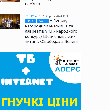
памʼяті»
КУЛЬТУРА
23 Серпня 2024 10:38
У Луцьку
ВІДЕО
ФОТО
нагородили учасників та
лавреатів V Міжнародного
конкурсу Шевченківських
читань «Свобода» з Волині