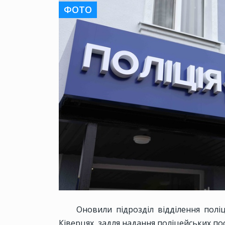
ФОТО
Оновили підрозділ відділення полі
Ківерцях, задля надання поліцейських по