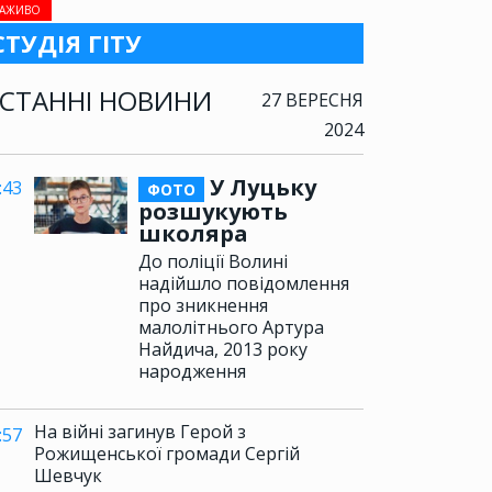
АЖИВО
СТУДІЯ ГІТУ
СТАННІ НОВИНИ
27 ВЕРЕСНЯ
2024
У Луцьку
:43
ФОТО
розшукують
школяра
До поліції Волині
надійшло повідомлення
про зникнення
малолітнього Артура
Найдича, 2013 року
народження
На війні загинув Герой з
:57
Рожищенської громади Сергій
Шевчук