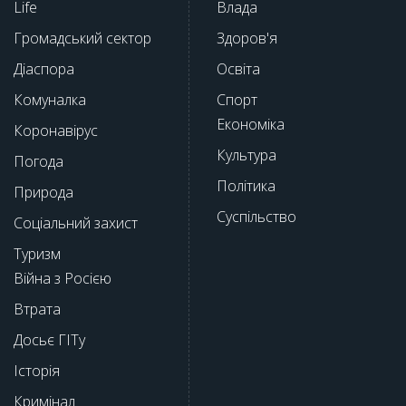
Life
Влада
Громадський сектор
Здоров'я
Діаспора
Освіта
Комуналка
Спорт
Економіка
Коронавірус
Культура
Погода
Політика
Природа
Суспільство
Соціальний захист
Туризм
Війна з Росією
Втрата
Досьє ГІТу
Історія
Кримінал