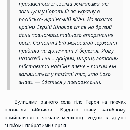
прощається зі своїми земляками, які
загинули у боротьбі за Україну в
російсько-українській війні. На захист
країни Сергій Шпаков став на другий
день повномасштабного вторгнення
росії. Останній бій молодший сержант
прийняв на Донеччині 7 березня. Йому
назавжди 59… Добрим, щирим, готовим
підставити надійне плече – таким він
залишиться у пам’яті тих, хто його
знав», — йдеться у повідомленні.
Вулицями рідного села тіло Героя на плечах
пронесли військові. Віддати шану загиблому
прийшли односельчани, мешканці сусідніх сіл, друзі і
знайомі, побратими Сергія.