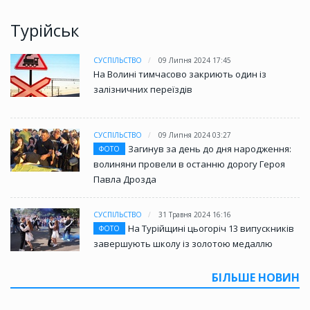
Турійськ
СУСПІЛЬСТВО
09 Липня 2024 17:45
На Волині тимчасово закриють один із
залізничних переїздів
СУСПІЛЬСТВО
09 Липня 2024 03:27
Загинув за день до дня народження:
ФОТО
волиняни провели в останню дорогу Героя
Павла Дрозда
СУСПІЛЬСТВО
31 Травня 2024 16:16
На Турійщині цьогоріч 13 випускників
ФОТО
завершують школу із золотою медаллю
БІЛЬШЕ НОВИН