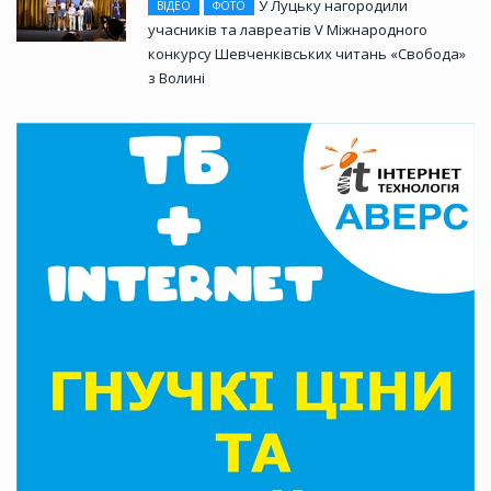
У Луцьку нагородили
ВІДЕО
ФОТО
учасників та лавреатів V Міжнародного
конкурсу Шевченківських читань «Свобода»
з Волині