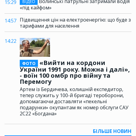
Волинські патрульні затримали водія
ВІДЕО
15:29
«під кайфом»
Підвищення цін на електроенергію: що буде з
14:57
тарифами для населення
14:22
«Вийти на кордони
ФОТО
України 1991 року. Можна і далі»,
- воїн 100 омбр про війну та
Перемогу
Артем із Бердичева, колишній експедитор,
тепер служить у 100-й бригаді тероборони,
допомагаючи доставляти «пекельні
подарунки» окупантам як номер обслуги САУ
2С22 «Богдана»
БІЛЬШЕ НОВИН