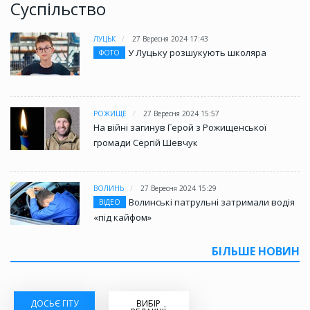
Суспільство
ЛУЦЬК
27 Вересня 2024 17:43
У Луцьку розшукують школяра
ФОТО
РОЖИЩЕ
27 Вересня 2024 15:57
На війні загинув Герой з Рожищенської
громади Сергій Шевчук
ВОЛИНЬ
27 Вересня 2024 15:29
Волинські патрульні затримали водія
ВІДЕО
«під кайфом»
БІЛЬШЕ НОВИН
ДОСЬЄ ГІТУ
ВИБІР