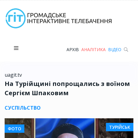
АРХІВ
АНАЛІТИКА
ВІДЕО
uagit.tv
На Турійщині попрощались з воїном
Сергієм Шпаковим
СУСПІЛЬСТВО
ТУРІЙСЬК
ФОТО