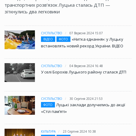
транспортних розв’язок Луцька сталась ДТП —
зіткнулись два легковики
СУСПІЛЬСТВО
07 Вересня 2024 15:07
«Нитка єднання»: у Луцьку
ВІДЕО
ФОТО
встановлять новий рекорд України. ВІДЕО
СУСПІЛЬСТВО
04 Вересня 2024 16:48
У селі Борохів Луцького району сталася ДТП
СУСПІЛЬСТВО
30 Серпня 2024 21:53
Луцькі заклади долучились до акції
ФОТО
«Стіл памʼяті»
КУЛЬТУРА
23 Серпня 2024 10:38