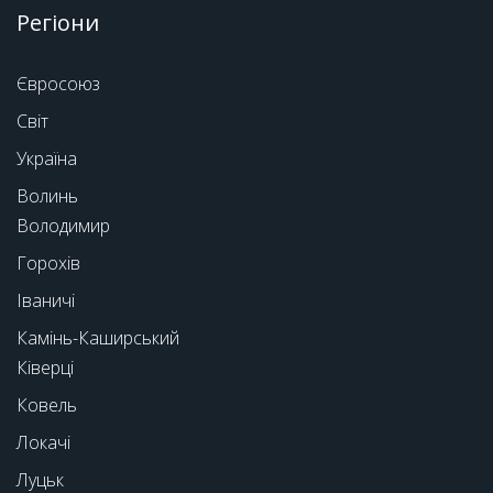
Регіони
Євросоюз
Світ
Україна
Волинь
Володимир
Горохів
Іваничі
Камінь-Каширський
Ківерці
Ковель
Локачі
Луцьк