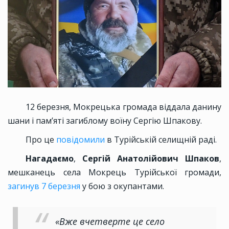
12 березня, Мокрецька громада віддала данину
шани і пам’яті загиблому воїну Сергію Шпакову.
Про це
повідомили
в Турійській селищній раді.
Нагадаємо
,
Сергій Анатолійович Шпаков
,
мешканець села Мокрець Турійської громади,
загинув 7 березня
у бою з окупантами.
«Вже вчетверте це село