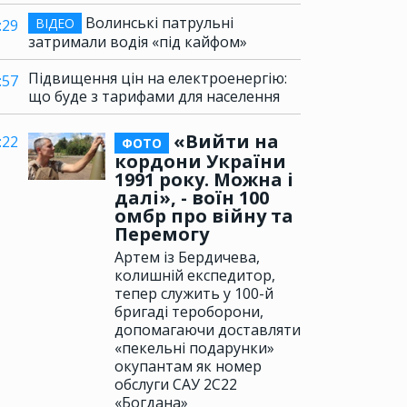
Волинські патрульні
ВІДЕО
:29
затримали водія «під кайфом»
Підвищення цін на електроенергію:
:57
що буде з тарифами для населення
«Вийти на
:22
ФОТО
кордони України
1991 року. Можна і
далі», - воїн 100
омбр про війну та
Перемогу
Артем із Бердичева,
колишній експедитор,
тепер служить у 100-й
бригаді тероборони,
допомагаючи доставляти
«пекельні подарунки»
окупантам як номер
обслуги САУ 2С22
«Богдана»