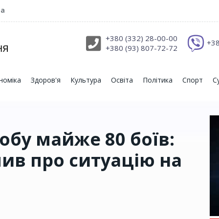
ра
+380 (332) 28-00-00
+38
+380 (93) 807-72-72
номіка
Здоров'я
Культура
Освіта
Політика
Спорт
С
обу майже 80 боїв:
ив про ситуацію на