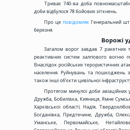
Триває 740-ва доба повномасштабно
доби відбулося 78 бойових зіткнень.
Про це
повідомляє
Генеральний шта
березня.
Ворожі у
Загалом ворог завдав 7 ракетних та
реактивних систем залпового вогню по
Внаслідок російських терористичних атак
населення. Руйнувань та пошкоджень з
також інші об’єкти цивільної інфраструкт
Протягом минулої доби авіаційних у
Дружба, Бобилівка, Кияниця, Ямне Сумськ
Харківської області; Надія, Твердохлібо
Богданівка, Предтечине, Дружба, Олекс
Уманське, Первомайське, Нетайлов