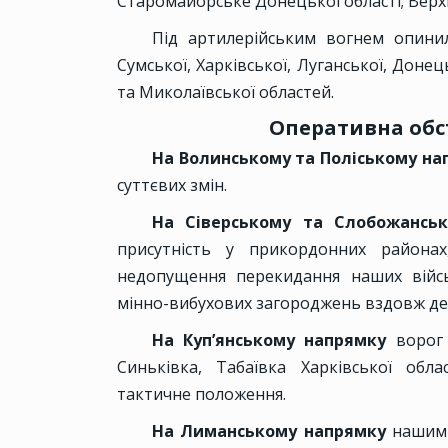
Старомайорське Донецької області; Верхн
Під артилерійським вогнем опинил
Сумської, Харківської, Луганської, Донец
та Миколаївської областей.
Оперативна обс
На Волинському та Поліському н
суттєвих змін.
На Сіверському та Слобожансь
присутність у прикордонних районах
недопущення перекидання наших війсь
мінно-вибухових загороджень вздовж дер
На Куп’янському напрямку
ворог 
Синьківка, Табаївка Харківської обл
тактичне положення.
На Лиманському напрямку
нашими