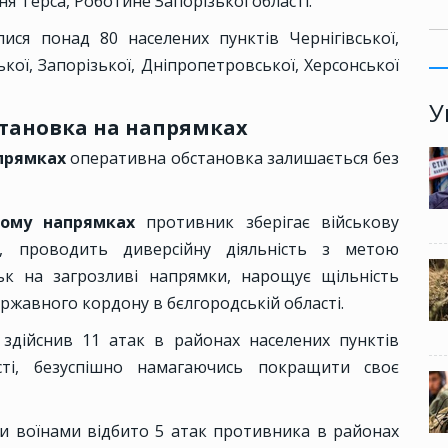
я Терса, Роботине Запорізької області.
ися понад 80 населених пунктів Чернігівської,
ької, Запорізької, Дніпропетровської, Херсонської
У
тановка на напрямках
апрямках
оперативна обстановка залишається без
кому напрямках
противник зберігає військову
, проводить диверсійну діяльність з метою
к на загрозливі напрямки, нарощує щільність
жавного кордону в бєлгородській області.
здійснив 11 атак в районах населених пунктів
асті, безуспішно намагаючись покращити своє
 воїнами відбито 5 атак противника в районах