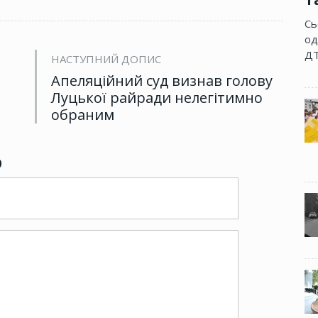
Сь
од
ДТ
НАСТУПНИЙ ДОПИС
Апеляційний суд визнав голову
Луцької райради нелегітимно
обраним
р