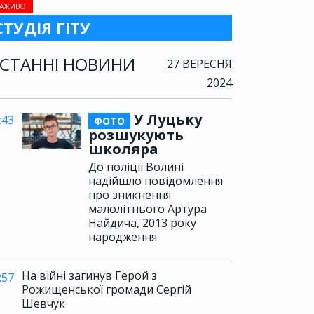
АЖИВО
СТУДІЯ ГІТУ
СТАННІ НОВИНИ
27 ВЕРЕСНЯ
2024
У Луцьку
:43
ФОТО
розшукують
школяра
До поліції Волині
надійшло повідомлення
про зникнення
малолітнього Артура
Найдича, 2013 року
народження
На війні загинув Герой з
:57
Рожищенської громади Сергій
Шевчук