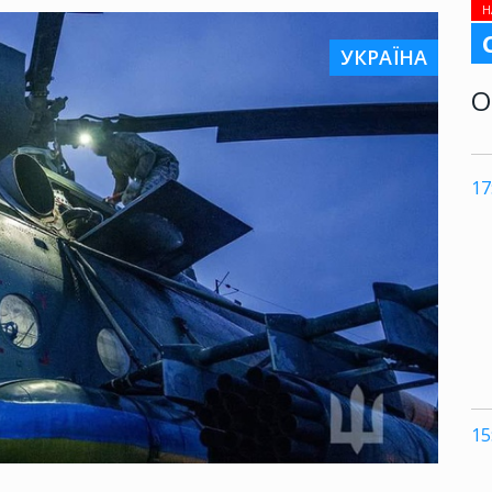
Н
УКРАЇНА
О
17
15