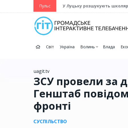
ійну та Перемогу
Пульс
У Луцьку розшукують школя
Світ
Україна
Волинь
Влада
Еко
uagit.tv
ЗСУ провели за д
Генштаб повідом
фронті
СУСПІЛЬСТВО