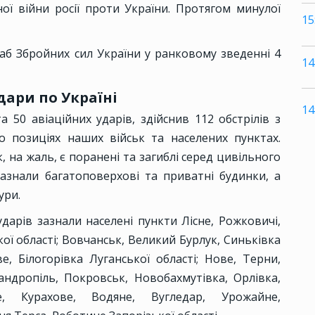
ї війни росії проти України. Протягом минулої
15
б Збройних сил України у ранковому зведенні 4
14
дари по Україні
14
 50 авіаційних ударів, здійснив 112 обстрілів з
 позиціях наших військ та населених пунктах.
, на жаль, є поранені та загиблі серед цивільного
азнали багатоповерхові та приватні будинки, а
ури.
дарів зазнали населені пункти Лісне, Рожковичі,
ої області; Вовчанськ, Великий Бурлук, Синьківка
ве, Білогорівка Луганської області; Нове, Терни,
андропіль, Покровськ, Новобахмутівка, Орлівка,
е, Курахове, Водяне, Вугледар, Урожайне,