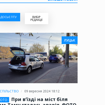
ДОСЬЄ ГІТУ
ВИБІР
РЕДАКЦІЇ
ЛУЦЬК
СПІЛЬСТВО
09 вересня 2024 18:12
При в’їзді на міст біля
ОТО
ам-Таму сталась аварія. ФОТО