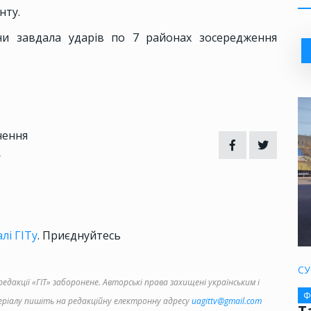
нту.
ни завдала ударів по 7 районах зосередження
чення
4
лі ГІТу
. Приєднуйтесь
СУ
дакції «ГІТ» заборонене. Авторські права захищені українським і
Ф
іалу пишіть на редакційну електронну адресу
uagittv@gmail.com
Т