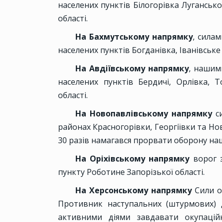
населених пунктів Білогорівка Луганськ
області.
На Бахмутському напрямку
, сила
населених пунктів Богданівка, Іванівське
На Авдіївському напрямку
, нашим
населених пунктів Бердичі, Орлівка, 
області.
На Новопавлівському напрямку
си
районах Красногорівки, Георгіївки та Но
30 разів намагався прорвати оборону наш
На Оріхівському напрямку
ворог з
пункту Роботине Запорізької області.
На Херсонському напрямку
Сили о
Противник наступальних (штурмових) 
активними діями завдавати окупацій