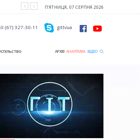
На війні загинув Герой з Рожищенської гр
П'ЯТНИЦЯ, 07 СЕРПНЯ 2026
0 (67) 327-30-11
gittvua
успільство
АРХІВ
АНАЛІТИКА
ВІДЕО