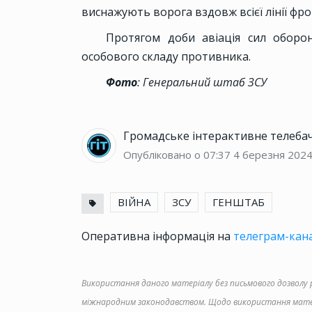
виснажують ворога вздовж всієї лінії фро
Протягом доби авіація сил оборо
особового складу противника.
Фото
: Генеральний штаб ЗСУ
Громадське інтерактивне телеба
Опубліковано о 07:37
4 березня 202
ВІЙНА
ЗСУ
ГЕНШТАБ
Оперативна інформація на
телеграм-кана
Використання даного матеріалу без письмового дозволу ре
міжнародним законодавством. Щодо використання матер