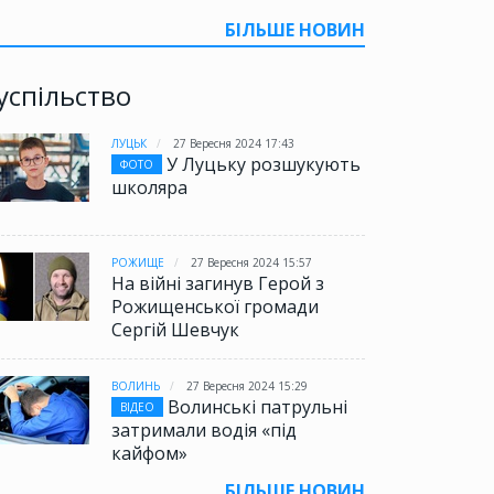
БІЛЬШЕ НОВИН
успільство
ЛУЦЬК
27 Вересня 2024 17:43
У Луцьку розшукують
ФОТО
школяра
РОЖИЩЕ
27 Вересня 2024 15:57
На війні загинув Герой з
Рожищенської громади
Сергій Шевчук
ВОЛИНЬ
27 Вересня 2024 15:29
Волинські патрульні
ВІДЕО
затримали водія «під
кайфом»
БІЛЬШЕ НОВИН