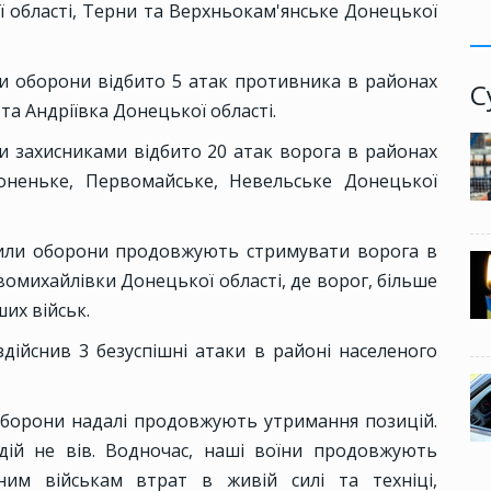
ої області, Терни та Верхньокам'янське Донецької
ми оборони відбито 5 атак противника в районах
С
 та Андріївка Донецької області.
и захисниками відбито 20 атак ворога в районах
Тоненьке, Первомайське, Невельське Донецької
ли оборони продовжують стримувати ворога в
вомихайлівки Донецької області, де ворог, більше
их військ.
дійснив 3 безуспішні атаки в районі населеного
борони надалі продовжують утримання позицій.
дій не вів. Водночас, наші воїни продовжують
ним військам втрат в живій силі та техніці,