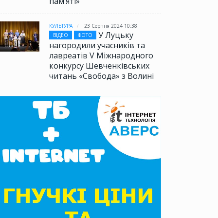
памʼяті»
КУЛЬТУРА
23 Серпня 2024 10:38
У Луцьку
ВІДЕО
ФОТО
нагородили учасників та
лавреатів V Міжнародного
конкурсу Шевченківських
читань «Свобода» з Волині