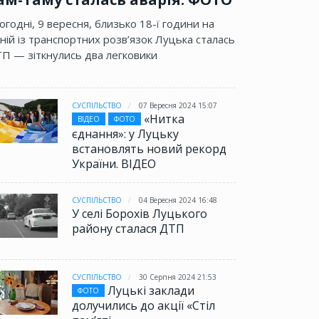
огодні, 9 вересня, близько 18-ї години на
ній із транспортних розв’язок Луцька сталась
П — зіткнулись два легковики
СУСПІЛЬСТВО
07 Вересня 2024 15:07
«Нитка
ВІДЕО
ФОТО
єднання»: у Луцьку
встановлять новий рекорд
України. ВІДЕО
СУСПІЛЬСТВО
04 Вересня 2024 16:48
У селі Борохів Луцького
району сталася ДТП
СУСПІЛЬСТВО
30 Серпня 2024 21:53
Луцькі заклади
ФОТО
долучились до акції «Стіл