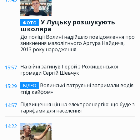
У Луцьку розшукують
ФОТО
школяра
До поліції Волині надійшло повідомлення про
зникнення малолітнього Артура Найдича,
2013 року народження
На війні загинув Герой з Рожищенської
15:57
громади Сергій Шевчук
Волинські патрульні затримали водія
ВІДЕО
15:29
«під кайфом»
Підвищення цін на електроенергію: що буде з
14:57
тарифами для населення
14:22