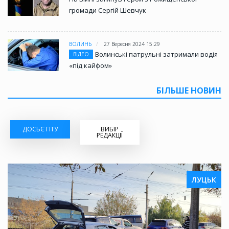
громади Сергій Шевчук
ВОЛИНЬ
27 Вересня 2024 15:29
Волинські патрульні затримали водія
ВІДЕО
«під кайфом»
БІЛЬШЕ НОВИН
ДОСЬЄ ГІТУ
ВИБІР
РЕДАКЦІЇ
ЛУЦЬК