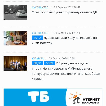
СУСПІЛЬСТВО
04 Вересня 2024 16:48
У селі Борохів Луцького району сталася ДТП
СУСПІЛЬСТВО
30 Серпня 2024 21:53
Луцькі заклади долучились до акції
ФОТО
«Стіл памʼяті»
КУЛЬТУРА
23 Серпня 2024 10:38
У Луцьку нагородили
ВІДЕО
ФОТО
учасників та лавреатів V Міжнародного
конкурсу Шевченківських читань «Свобода»
з Волині