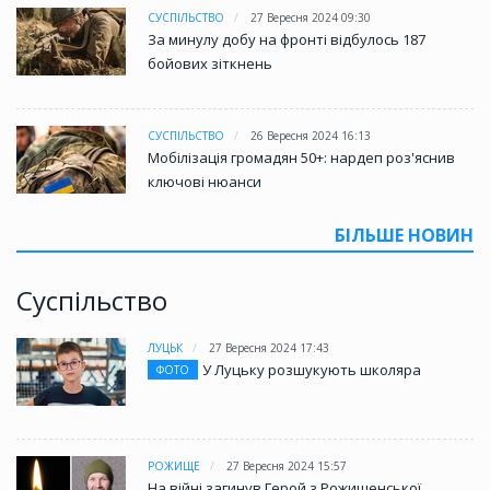
СУСПІЛЬСТВО
27 Вересня 2024 09:30
За минулу добу на фронті відбулось 187
бойових зіткнень
СУСПІЛЬСТВО
26 Вересня 2024 16:13
Мобілізація громадян 50+: нардеп роз'яснив
ключові нюанси
БІЛЬШЕ НОВИН
Суспільство
ЛУЦЬК
27 Вересня 2024 17:43
У Луцьку розшукують школяра
ФОТО
РОЖИЩЕ
27 Вересня 2024 15:57
На війні загинув Герой з Рожищенської