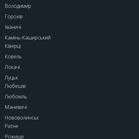
Володимир
Горохів
Іваничі
Камінь-Каширський
Ківерці
Ковель
Локачі
Луцьк
Любешів
Любомль
Маневичі
Нововолинськ
Ратне
Рожище