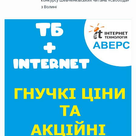
конкурсу Шевченківських читань «Свобода»
з Волині