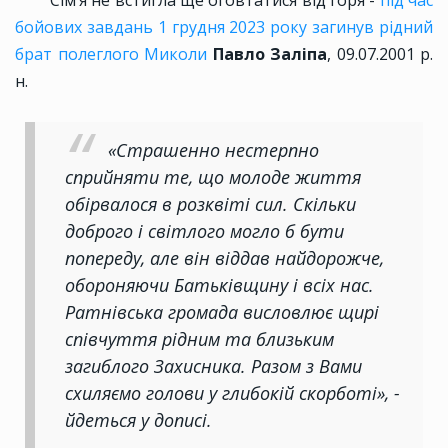
Сімʼя не встигла ще оговтатися від горя -
під час
бойових завдань 1 грудня 2023 року загинув рідний
брат полеглого Миколи
Павло Заліпа
, 09.07.2001 р.
н.
«Страшенно нестерпно
сприйняти те, що молоде життя
обірвалося в розквіті сил. Скільки
доброго і світлого могло б бути
попереду, але він віддав найдорожче,
обороняючи Батьківщину і всіх нас.
Ратнівська громада висловлює щирі
співчуття рідним та близьким
загиблого Захисника. Разом з Вами
схиляємо голови у глибокій скорботі», -
йдеться у дописі.