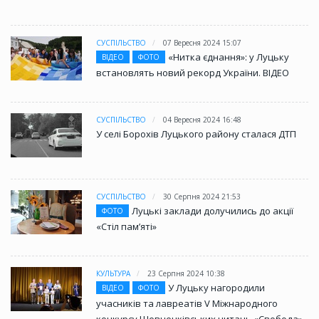
СУСПІЛЬСТВО
07 Вересня 2024 15:07
«Нитка єднання»: у Луцьку
ВІДЕО
ФОТО
встановлять новий рекорд України. ВІДЕО
СУСПІЛЬСТВО
04 Вересня 2024 16:48
У селі Борохів Луцького району сталася ДТП
СУСПІЛЬСТВО
30 Серпня 2024 21:53
Луцькі заклади долучились до акції
ФОТО
«Стіл памʼяті»
КУЛЬТУРА
23 Серпня 2024 10:38
У Луцьку нагородили
ВІДЕО
ФОТО
учасників та лавреатів V Міжнародного