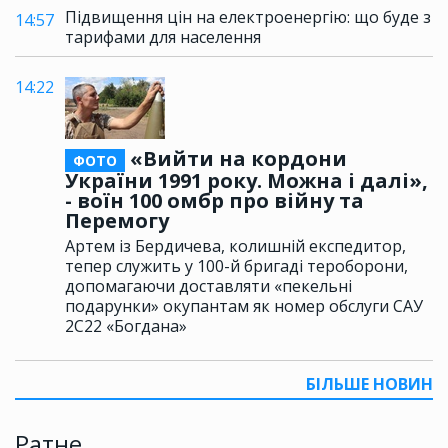
Підвищення цін на електроенергію: що буде з
14:57
тарифами для населення
14:22
«Вийти на кордони
ФОТО
України 1991 року. Можна і далі»,
- воїн 100 омбр про війну та
Перемогу
Артем із Бердичева, колишній експедитор,
тепер служить у 100-й бригаді тероборони,
допомагаючи доставляти «пекельні
подарунки» окупантам як номер обслуги САУ
2С22 «Богдана»
БІЛЬШЕ НОВИН
Ратне