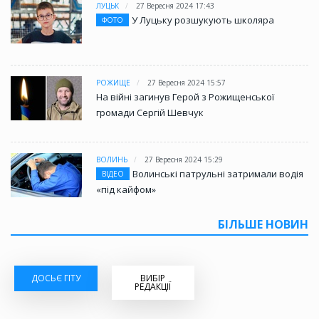
ЛУЦЬК
27 Вересня 2024 17:43
У Луцьку розшукують школяра
ФОТО
РОЖИЩЕ
27 Вересня 2024 15:57
На війні загинув Герой з Рожищенської
громади Сергій Шевчук
ВОЛИНЬ
27 Вересня 2024 15:29
Волинські патрульні затримали водія
ВІДЕО
«під кайфом»
БІЛЬШЕ НОВИН
ДОСЬЄ ГІТУ
ВИБІР
РЕДАКЦІЇ