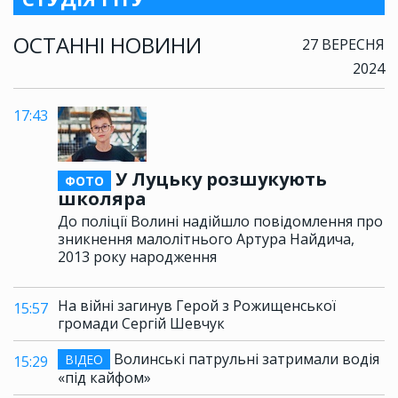
ОСТАННІ НОВИНИ
27 ВЕРЕСНЯ
2024
17:43
У Луцьку розшукують
ФОТО
школяра
До поліції Волині надійшло повідомлення про
зникнення малолітнього Артура Найдича,
2013 року народження
На війні загинув Герой з Рожищенської
15:57
громади Сергій Шевчук
Волинські патрульні затримали водія
ВІДЕО
15:29
«під кайфом»