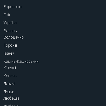
Євросоюз
Світ
Україна
Волинь
Володимир
Горохів
Іваничі
Камінь-Каширський
Ківерці
Ковель
Локачі
Луцьк
Любешів