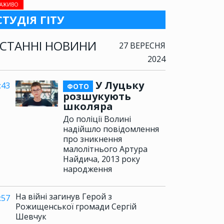
АЖИВО
СТУДІЯ ГІТУ
СТАННІ НОВИНИ
27 ВЕРЕСНЯ
2024
У Луцьку
:43
ФОТО
розшукують
школяра
До поліції Волині
надійшло повідомлення
про зникнення
малолітнього Артура
Найдича, 2013 року
народження
На війні загинув Герой з
:57
Рожищенської громади Сергій
Шевчук