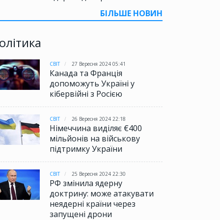
БІЛЬШЕ НОВИН
олітика
СВІТ
27 Вересня 2024 05:41
Канада та Франція
допоможуть Україні у
кібервійні з Росією
СВІТ
26 Вересня 2024 22:18
Німеччина виділяє €400
мільйонів на військову
підтримку України
СВІТ
25 Вересня 2024 22:30
РФ змінила ядерну
доктрину: може атакувати
неядерні країни через
запущені дрони