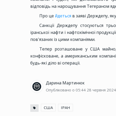
відповідь на нарощування Тегераном яд
Про це
йдеться
в заяві Держдепу, як
Санкції Держдепу стосуються трь
іранської нафти і нафтохімічної продукц
пов'язаних із цими компаніями.
Тепер розташоване у США майно, 
конфісковане, а американським компані
будь-які діло ві операції.
Дарина Мартинюк
Опубліковано о 05:44
28 червня 2024
США
ІРАН