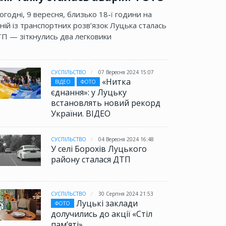
огодні, 9 вересня, близько 18-ї години на
ній із транспортних розв’язок Луцька сталась
П — зіткнулись два легковики
СУСПІЛЬСТВО
07 Вересня 2024 15:07
«Нитка
ВІДЕО
ФОТО
єднання»: у Луцьку
встановлять новий рекорд
України. ВІДЕО
СУСПІЛЬСТВО
04 Вересня 2024 16:48
У селі Борохів Луцького
району сталася ДТП
СУСПІЛЬСТВО
30 Серпня 2024 21:53
Луцькі заклади
ФОТО
долучились до акції «Стіл
памʼяті»