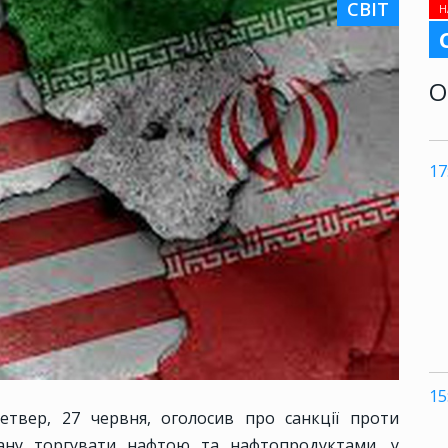
СВІТ
Н
О
17
15
вер, 27 червня, оголосив про санкції проти
рану торгувати нафтою та нафтопродуктами, у