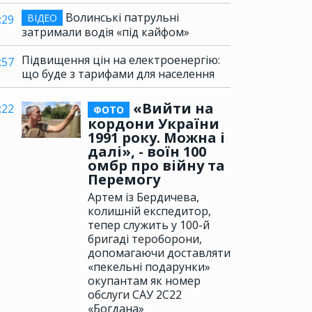
Волинські патрульні
ВІДЕО
:29
затримали водія «під кайфом»
Підвищення цін на електроенергію:
:57
що буде з тарифами для населення
«Вийти на
:22
ФОТО
кордони України
1991 року. Можна і
далі», - воїн 100
омбр про війну та
Перемогу
Артем із Бердичева,
колишній експедитор,
тепер служить у 100-й
бригаді тероборони,
допомагаючи доставляти
«пекельні подарунки»
окупантам як номер
обслуги САУ 2С22
«Богдана»