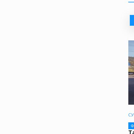
СУ
Ф
Т