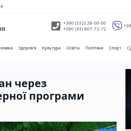
ра
+380 (332) 28-00-00
+38
+380 (93) 807-72-72
номіка
Здоров'я
Культура
Освіта
Політика
Спорт
С
ан через
ерної програми