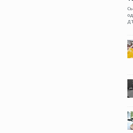
Сь
од
ДТ