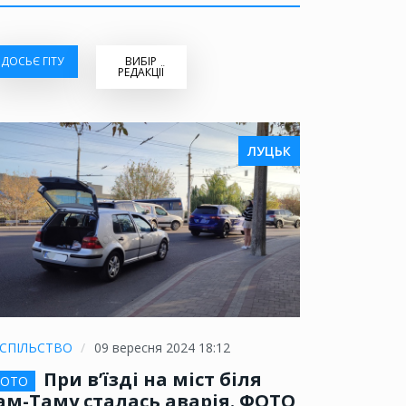
ДОСЬЄ ГІТУ
ВИБІР
РЕДАКЦІЇ
ЛУЦЬК
СПІЛЬСТВО
09 вересня 2024 18:12
При в’їзді на міст біля
ОТО
ам-Таму сталась аварія. ФОТО