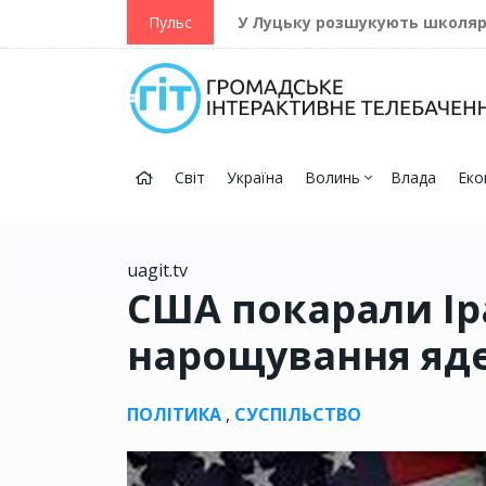
ійну та Перемогу
Пульс
У Луцьку розшукують школя
Світ
Україна
Волинь
Влада
Еко
uagit.tv
США покарали Ір
нарощування яд
ПОЛІТИКА
,
СУСПІЛЬСТВО