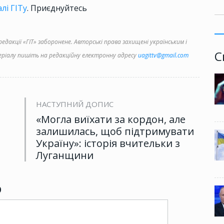
лі ГІТу
. Приєднуйтесь
дакції «ГІТ» заборонене. Авторські права захищені українським і
С
іалу пишіть на редакційну електронну адресу
uagittv@gmail.com
НАСТУПНИЙ ДОПИС
«Могла виїхати за кордон, але
залишилась, щоб підтримувати
Україну»: історія вчительки з
Луганщини
р