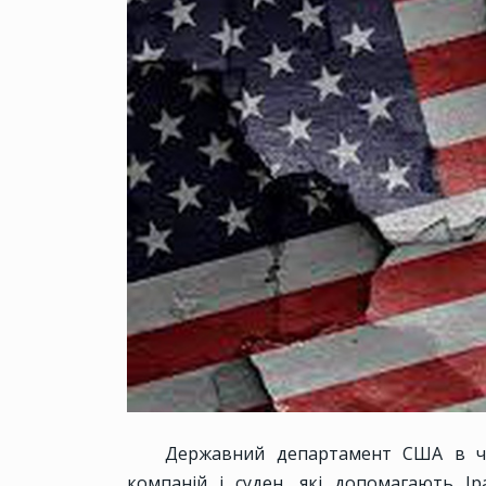
Державний департамент США в чет
компаній і суден, які допомагають І