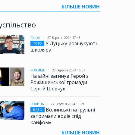
БІЛЬШЕ НОВИН
успільство
ЛУЦЬК
27 Вересня 2024 17:43
У Луцьку розшукують
ФОТО
школяра
РОЖИЩЕ
27 Вересня 2024 15:57
На війні загинув Герой з
Рожищенської громади
Сергій Шевчук
ВОЛИНЬ
27 Вересня 2024 15:29
Волинські патрульні
ВІДЕО
затримали водія «під
кайфом»
БІЛЬШЕ НОВИН