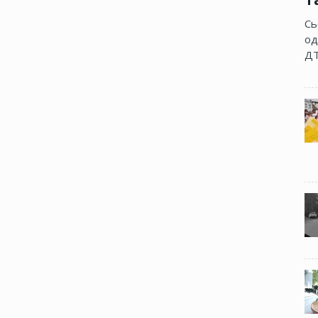
Сь
од
ДТ