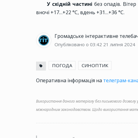
У східній частині
без опадів. Вітер
вночі +17…+22 °С, вдень +31…+36 °С.
Громадське інтерактивне телеба
Опубліковано о 03:42
21 липня 2024
ПОГОДА
СИНОПТИК
Оперативна інформація на
телеграм-кана
Використання даного матеріалу без письмового дозволу ре
міжнародним законодавством. Щодо використання матер