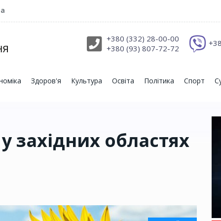
ра
+380 (332) 28-00-00
+38
+380 (93) 807-72-72
номіка
Здоров'я
Культура
Освіта
Політика
Спорт
С
, у західних областях