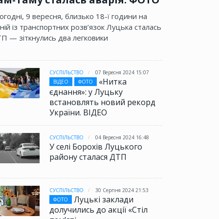
огодні, 9 вересня, близько 18-ї години на
ній із транспортних розв’язок Луцька сталась
П — зіткнулись два легковики
СУСПІЛЬСТВО
07 Вересня 2024 15:07
«Нитка
ВІДЕО
ФОТО
єднання»: у Луцьку
встановлять новий рекорд
України. ВІДЕО
СУСПІЛЬСТВО
04 Вересня 2024 16:48
У селі Борохів Луцького
району сталася ДТП
СУСПІЛЬСТВО
30 Серпня 2024 21:53
Луцькі заклади
ФОТО
долучились до акції «Стіл