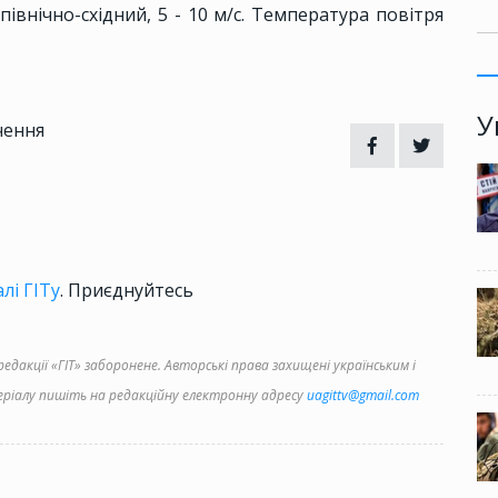
 північно-східний, 5 - 10 м/с. Температура повітря
У
чення
лі ГІТу
. Приєднуйтесь
дакції «ГІТ» заборонене. Авторські права захищені українським і
іалу пишіть на редакційну електронну адресу
uagittv@gmail.com