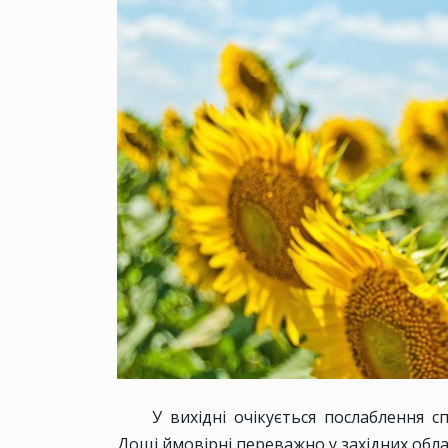
У вихідні очікується послаблення с
Дощі ймовірні переважно у західних обла