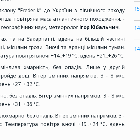
15
лону "Frederik" до України з північного заходу
гіша повітряна маса атлантичного походження, -
 географічних наук, метеоролог
Ігор Кібальчич
.
14
тах та на Закарпатті, вдень на більшій частині
щі, місцями грози. Вночі та вранці місцями туман.
14
тура повітря вночі +14...+19 °С, вдень +21...+26 °С.
мінлива хмарність, без опадів. Лише у другій
ройде дощ. Вітер змінних напрямків, 3 - 8 м/с.
ень +27...+32 °С.
о, без опадів. Вітер змінних напрямків, 3 - 8 м/с.
ень +31...+36 °С.
лохмарно, без опадів. Вітер змінних напрямків, 3 -
с. Температура повітря вночі +19...+24 °С, вдень