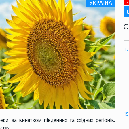
УКРАЇНА
Н
О
17
15
пеки, за винятком південних та східних регіонів.
стях.