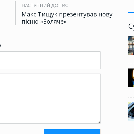
НАСТУПНИЙ ДОПИС
Макс Тищук презентував нову
пісню «Боляче»
С
р