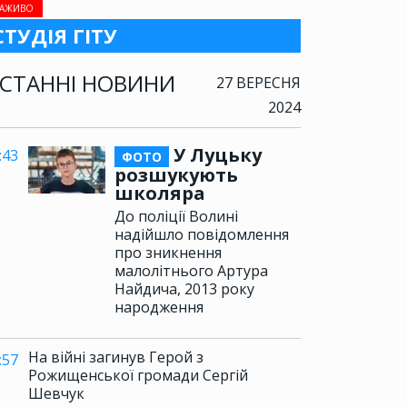
АЖИВО
СТУДІЯ ГІТУ
СТАННІ НОВИНИ
27 ВЕРЕСНЯ
2024
У Луцьку
:43
ФОТО
розшукують
школяра
До поліції Волині
надійшло повідомлення
про зникнення
малолітнього Артура
Найдича, 2013 року
народження
На війні загинув Герой з
:57
Рожищенської громади Сергій
Шевчук