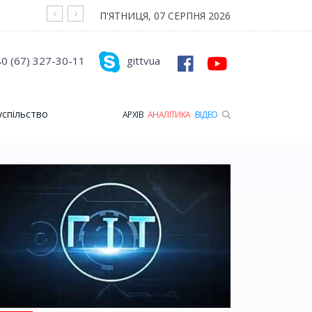
На війні загинув Герой з Рожищенської гр
П'ЯТНИЦЯ, 07 СЕРПНЯ 2026
0 (67) 327-30-11
gittvua
успільство
АРХІВ
АНАЛІТИКА
ВІДЕО