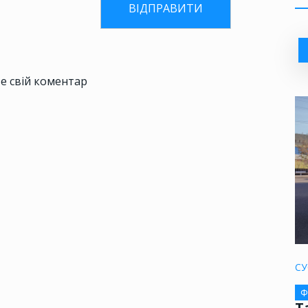
е свій коментар
СУ
Ф
Т