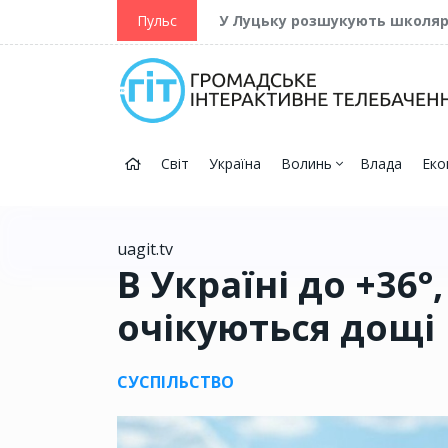
ійну та Перемогу
Пульс
У Луцьку розшукують школя
Світ
Україна
Волинь
Влада
Еко
uagit.tv
В Україні до +36°
очікуються дощі
СУСПІЛЬСТВО