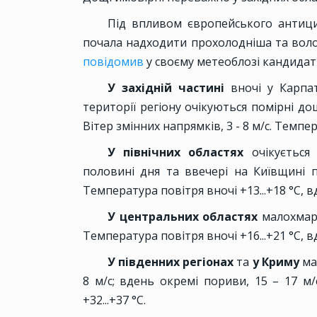
Під впливом європейського антицик
почала надходити прохолодніша та воло
повідомив
у своєму метеоблозі кандидат
У західній частині
вночі у Карпа
території регіону очікуються помірні до
Вітер змінних напрямків, 3 - 8 м/с. Темпера
У північних областях
очікується 
половині дня та ввечері на Київщині п
Температура повітря вночі +13...+18 °С, вд
У центральних областях
малохмарн
Температура повітря вночі +16...+21 °С, вд
У південних регіонах
та
у Криму
ма
8 м/с; вдень окремі пориви, 15 – 17 м/
+32...+37 °С.