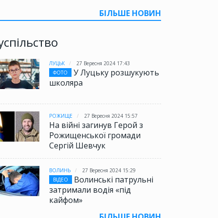
БІЛЬШЕ НОВИН
успільство
ЛУЦЬК
27 Вересня 2024 17:43
У Луцьку розшукують
ФОТО
школяра
РОЖИЩЕ
27 Вересня 2024 15:57
На війні загинув Герой з
Рожищенської громади
Сергій Шевчук
ВОЛИНЬ
27 Вересня 2024 15:29
Волинські патрульні
ВІДЕО
затримали водія «під
кайфом»
БІЛЬШЕ НОВИН