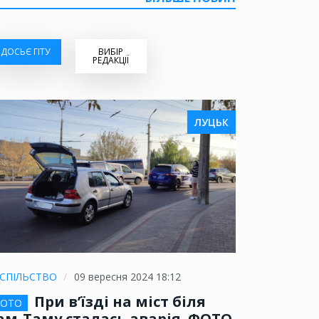
ДОСЬЄ ГІТУ
ВИБІР
РЕДАКЦІЇ
ЛУЦЬК
СПІЛЬСТВО
09 вересня 2024 18:12
При в’їзді на міст біля
ОТО
ам-Таму сталась аварія. ФОТО