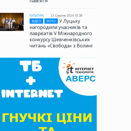
памʼяті»
КУЛЬТУРА
23 Серпня 2024 10:38
У Луцьку
ВІДЕО
ФОТО
нагородили учасників та
лавреатів V Міжнародного
конкурсу Шевченківських
читань «Свобода» з Волині