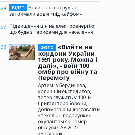
Волинські патрульні
ВІДЕО
:29
затримали водія «під кайфом»
Підвищення цін на електроенергію:
:57
що буде з тарифами для населення
«Вийти на
:22
ФОТО
кордони України
1991 року. Можна і
далі», - воїн 100
омбр про війну та
Перемогу
Артем із Бердичева,
колишній експедитор,
тепер служить у 100-й
бригаді тероборони,
допомагаючи доставляти
«пекельні подарунки»
окупантам як номер
обслуги САУ 2С22
«Богдана»