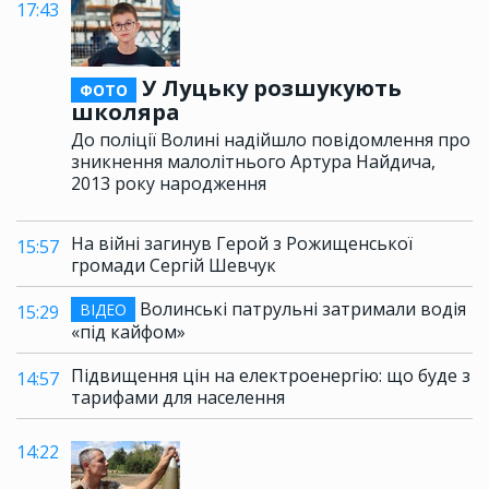
17:43
У Луцьку розшукують
ФОТО
школяра
До поліції Волині надійшло повідомлення про
зникнення малолітнього Артура Найдича,
2013 року народження
На війні загинув Герой з Рожищенської
15:57
громади Сергій Шевчук
Волинські патрульні затримали водія
ВІДЕО
15:29
«під кайфом»
Підвищення цін на електроенергію: що буде з
14:57
тарифами для населення
14:22