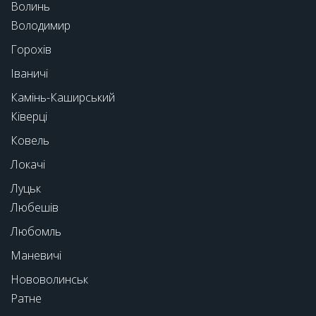
Волинь
Володимир
Горохів
Іваничі
Камінь-Каширський
Ківерці
Ковель
Локачі
Луцьк
Любешів
Любомль
Маневичі
Нововолинськ
Ратне