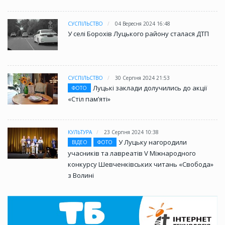
СУСПІЛЬСТВО
04 Вересня 2024 16:48
У селі Борохів Луцького району сталася ДТП
СУСПІЛЬСТВО
30 Серпня 2024 21:53
Луцькі заклади долучились до акції
ФОТО
«Стіл памʼяті»
КУЛЬТУРА
23 Серпня 2024 10:38
У Луцьку нагородили
ВІДЕО
ФОТО
учасників та лавреатів V Міжнародного
конкурсу Шевченківських читань «Свобода»
з Волині