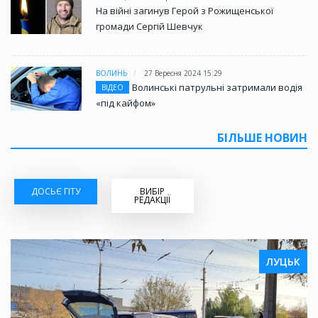
На війні загинув Герой з Рожищенської
громади Сергій Шевчук
ВОЛИНЬ
27 Вересня 2024 15:29
Волинські патрульні затримали водія
ВІДЕО
«під кайфом»
БІЛЬШЕ НОВИН
ДОСЬЄ ГІТУ
ВИБІР
РЕДАКЦІЇ
ЛУЦЬК