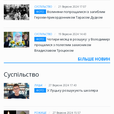
СУСПІЛЬСТВО
21 Вересня 2024 17:07
Волиняни попрощалися із загиблим
ФОТО
Героєм-прикордонником Тарасом Дудком
СУСПІЛЬСТВО
19 Вересня 2024 14:43
Чотири місяці в розшуку: у Володимирі
ФОТО
прощалися з полеглим захисником
Владиславом Троцюком
БІЛЬШЕ НОВИН
Суспільство
ЛУЦЬК
27 Вересня 2024 17:43
У Луцьку розшукують школяра
ФОТО
РОЖИЩЕ
27 Вересня 2024 15:57