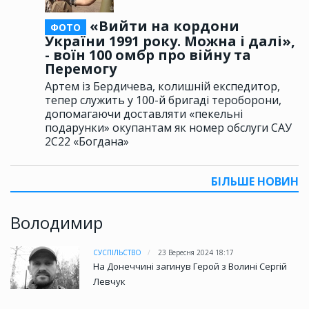
«Вийти на кордони
ФОТО
України 1991 року. Можна і далі»,
- воїн 100 омбр про війну та
Перемогу
Артем із Бердичева, колишній експедитор,
тепер служить у 100-й бригаді тероборони,
допомагаючи доставляти «пекельні
подарунки» окупантам як номер обслуги САУ
2С22 «Богдана»
БІЛЬШЕ НОВИН
Володимир
СУСПІЛЬСТВО
23 Вересня 2024 18:17
На Донеччині загинув Герой з Волині Сергій
Левчук