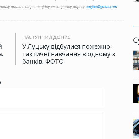
іалу пишіть на редакційну електронну адресу
uagittv@gmail.com
НАСТУПНИЙ ДОПИС
С
й
У Луцьку відбулися пожежно-
а.
тактичні навчання в одному з
банків. ФОТО
р