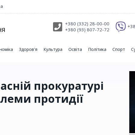
ра
+380 (332) 28-00-00
+38
+380 (93) 807-72-72
номіка
Здоров'я
Культура
Освіта
Політика
Спорт
С
асній прокуратурі
леми протидії