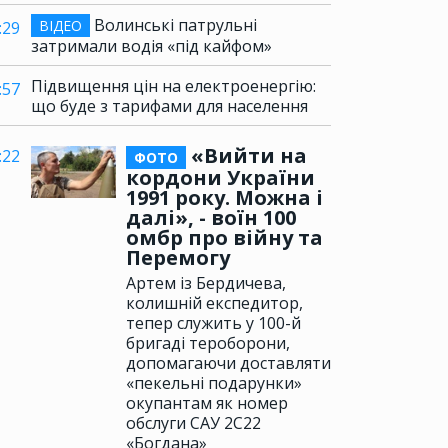
Волинські патрульні
ВІДЕО
:29
затримали водія «під кайфом»
Підвищення цін на електроенергію:
:57
що буде з тарифами для населення
«Вийти на
:22
ФОТО
кордони України
1991 року. Можна і
далі», - воїн 100
омбр про війну та
Перемогу
Артем із Бердичева,
колишній експедитор,
тепер служить у 100-й
бригаді тероборони,
допомагаючи доставляти
«пекельні подарунки»
окупантам як номер
обслуги САУ 2С22
«Богдана»