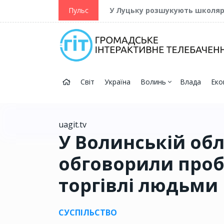
ійну та Перемогу
Пульс
У Луцьку розшукують школя
Світ
Україна
Волинь
Влада
Еко
uagit.tv
У Волинській обл
обговорили проб
торгівлі людьми
СУСПІЛЬСТВО