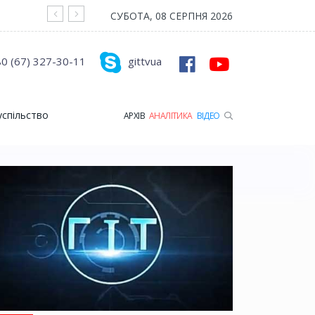
На війні загинув Герой з Рожищенської гр
СУБОТА, 08 СЕРПНЯ 2026
0 (67) 327-30-11
gittvua
успільство
АРХІВ
АНАЛІТИКА
ВІДЕО