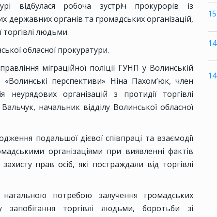
урі відбулася робоча зустріч прокурорів із
15
 державних органів та громадських організацій,
ї торгівлі людьми.
14
ської обласної прокуратури.
Управління міграційної поліції ГУНП у Волинській
14
О «Волинські перспективи» Ніна Пахом’юк, член
ія неурядових організацій з протидії торгівлі
Вальчук, начальник відділу Волинської обласної
дження подальшої дієвої співпраці та взаємодії
мадськими організаціями при виявленні фактів
захисту прав осіб, які постраждали від торгівлі
з нагальною потребою залучення громадських
у запобігання торгівлі людьми, боротьби зі