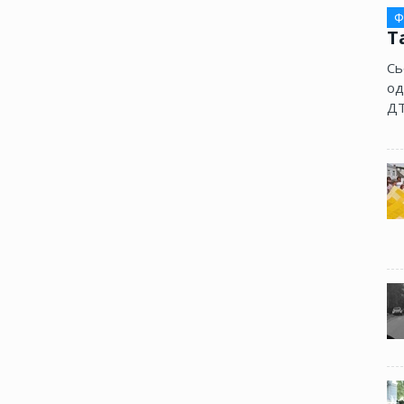
Ф
Т
Сь
од
ДТ