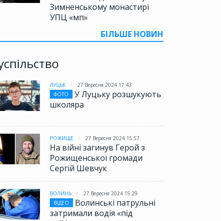
Зимненському монастирі
УПЦ «мп»
БІЛЬШЕ НОВИН
успільство
ЛУЦЬК
27 Вересня 2024 17:43
У Луцьку розшукують
ФОТО
школяра
РОЖИЩЕ
27 Вересня 2024 15:57
На війні загинув Герой з
Рожищенської громади
Сергій Шевчук
ВОЛИНЬ
27 Вересня 2024 15:29
Волинські патрульні
ВІДЕО
затримали водія «під