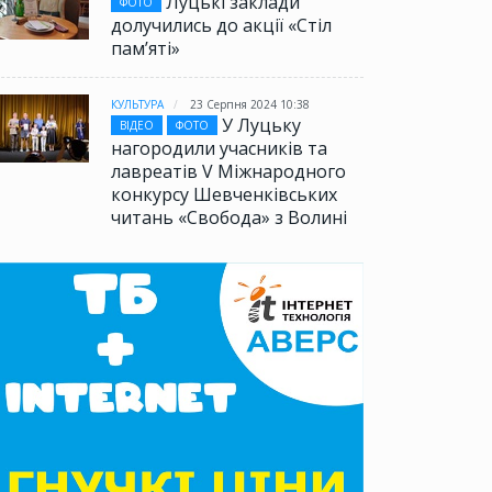
Луцькі заклади
ФОТО
долучились до акції «Стіл
памʼяті»
КУЛЬТУРА
23 Серпня 2024 10:38
У Луцьку
ВІДЕО
ФОТО
нагородили учасників та
лавреатів V Міжнародного
конкурсу Шевченківських
читань «Свобода» з Волині