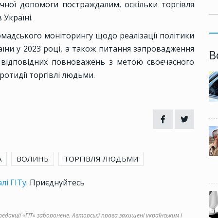
чної допомоги постраждалим, оскільки торгівля
Україні.
мадського моніторингу щодо реалізації політики
раїни у 2023 році, а також питання запровадження
В
 відповідних повноважень з метою своєчасного
ротидії торгівлі людьми.
А
ВОЛИНЬ
ТОРГІВЛЯ ЛЮДЬМИ
лі ГІТу
. Приєднуйтесь
дакції «ГІТ» заборонене. Авторські права захищені українським і