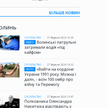
БІЛЬШЕ НОВИН
олинь
СУСПІЛЬСТВО
27 Вересня 2024 15:29
Волинські патрульні
ВІДЕО
затримали водія «під
кайфом»
СУСПІЛЬСТВО
27 Вересня 2024 14:22
«Вийти на кордони
ФОТО
України 1991 року. Можна і
далі», - воїн 100 омбр про
війну та Перемогу
СУСПІЛЬСТВО
27 Вересня 2024 13:47
Полковника Олександра
Никитюка відспівають у