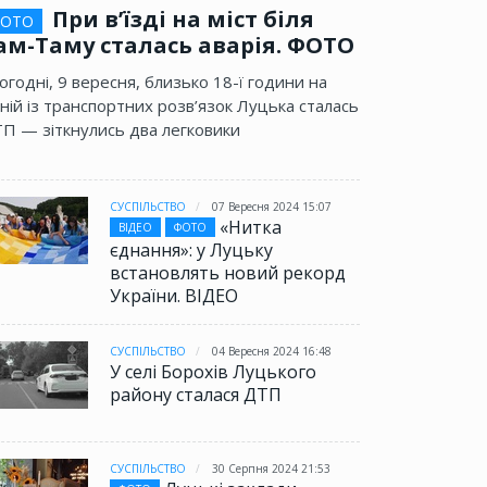
При в’їзді на міст біля
ОТО
ам-Таму сталась аварія. ФОТО
огодні, 9 вересня, близько 18-ї години на
ній із транспортних розв’язок Луцька сталась
П — зіткнулись два легковики
СУСПІЛЬСТВО
07 Вересня 2024 15:07
«Нитка
ВІДЕО
ФОТО
єднання»: у Луцьку
встановлять новий рекорд
України. ВІДЕО
СУСПІЛЬСТВО
04 Вересня 2024 16:48
У селі Борохів Луцького
району сталася ДТП
СУСПІЛЬСТВО
30 Серпня 2024 21:53