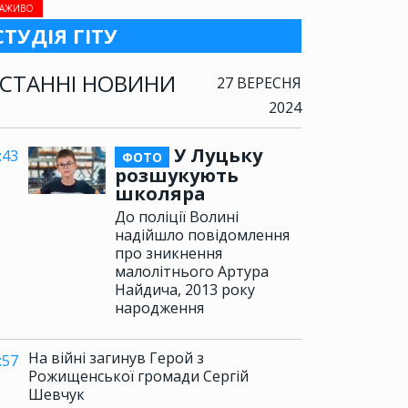
АЖИВО
СТУДІЯ ГІТУ
СТАННІ НОВИНИ
27 ВЕРЕСНЯ
2024
У Луцьку
:43
ФОТО
розшукують
школяра
До поліції Волині
надійшло повідомлення
про зникнення
малолітнього Артура
Найдича, 2013 року
народження
На війні загинув Герой з
:57
Рожищенської громади Сергій
Шевчук