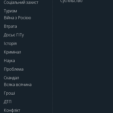
Суспільство
Соціальний захист
Туризм
Війна з Росією
Втрата
Досьє ГІТу
Історія
Кримінал
Наука
Проблема
Скандал
Всяка всячина
Гроші
ДТП
Конфлікт