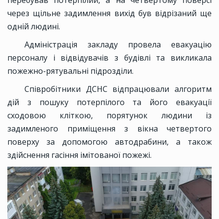
перебував потерпілий, а на четвертому поверсі
через щільне задимлення вихід був відрізаний ще
одній людині.
Адміністрація закладу провела евакуацію
персоналу і відвідувачів з будівлі та викликала
пожежно-рятувальні підрозділи.
Співробітники ДСНС відпрацювали алгоритм
дій з пошуку потерпілого та його евакуації
сходовою кліткою, порятунок людини із
задимленого приміщення з вікна четвертого
поверху за допомогою автодрабини, а також
здійснення гасіння імітованої пожежі.