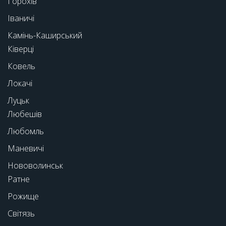
Горохів
Іваничі
Камінь-Каширський
Ківерці
Ковель
Локачі
Луцьк
Любешів
Любомль
Маневичі
Нововолинськ
Ратне
Рожище
Світязь