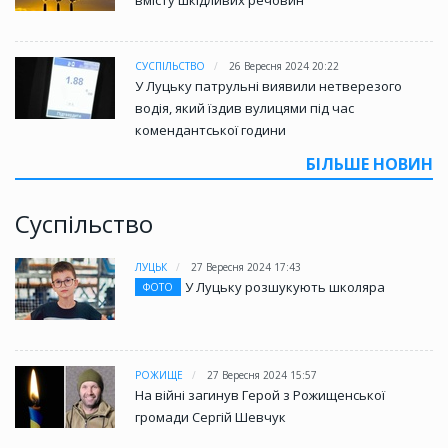
вмісту шкідливих речовин
СУСПІЛЬСТВО
26 Вересня 2024 20:22
У Луцьку патрульні виявили нетверезого
водія, який їздив вулицями під час
комендантської години
БІЛЬШЕ НОВИН
Суспільство
ЛУЦЬК
27 Вересня 2024 17:43
У Луцьку розшукують школяра
ФОТО
РОЖИЩЕ
27 Вересня 2024 15:57
На війні загинув Герой з Рожищенської
громади Сергій Шевчук