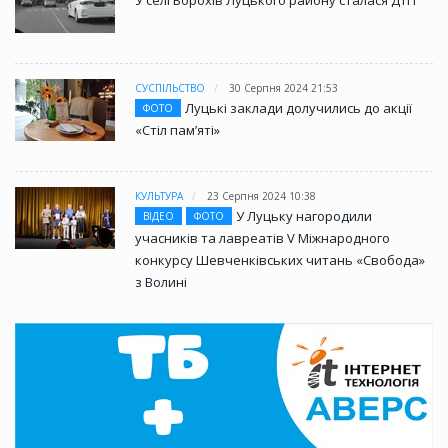
СУСПІЛЬСТВО
30 Серпня 2024 21:53
Луцькі заклади долучились до акції
ФОТО
«Стіл памʼяті»
КУЛЬТУРА
23 Серпня 2024 10:38
У Луцьку нагородили
ВІДЕО
ФОТО
учасників та лавреатів V Міжнародного
конкурсу Шевченківських читань «Свобода»
з Волині