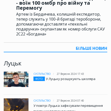
- воїн 100 омбр про війну та
Перемогу
Артем із Бердичева, колишній експедитор,
тепер служить у 100-й бригаді тероборони,
допомагаючи доставляти «пекельні
подарунки» окупантам як номер обслуги САУ
2С22 «Богдана»
БІЛЬШЕ НОВИН
Луцьк
СУСПІЛЬСТВО
27 Вересня 2024 17:43
У Луцьку розшукують школяра
ФОТО
СУСПІЛЬСТВО
27 Вересня 2024 07:40
У повітрі Луцька зафіксували перевищення