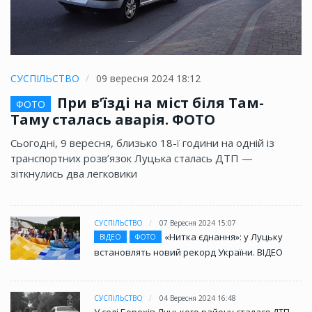
СУСПІЛЬСТВО
09 вересня 2024 18:12
При в’їзді на міст біля Там-
ФОТО
Таму сталась аварія. ФОТО
Сьогодні, 9 вересня, близько 18-ї години на одній із
транспортних розв’язок Луцька сталась ДТП —
зіткнулись два легковики
СУСПІЛЬСТВО
07 Вересня 2024 15:07
«Нитка єднання»: у Луцьку
ВІДЕО
ФОТО
встановлять новий рекорд України. ВІДЕО
СУСПІЛЬСТВО
04 Вересня 2024 16:48
У селі Борохів Луцького району сталася ДТП