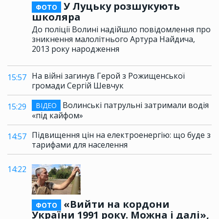
У Луцьку розшукують
ФОТО
школяра
До поліції Волині надійшло повідомлення про
зникнення малолітнього Артура Найдича,
2013 року народження
На війні загинув Герой з Рожищенської
15:57
громади Сергій Шевчук
Волинські патрульні затримали водія
ВІДЕО
15:29
«під кайфом»
Підвищення цін на електроенергію: що буде з
14:57
тарифами для населення
14:22
«Вийти на кордони
ФОТО
України 1991 року. Можна і далі»,