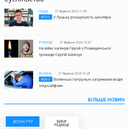
ЛУЦЬК
27 Вересня 2024 17:43
У Луцьку розшукують школяра
ФОТО
РОЖИЩЕ
27 Вересня 2024 15:57
На війні загинув Герой з Рожищенської
громади Сергій Шевчук
ВОЛИНЬ
27 Вересня 2024 15:29
Волинські патрульні затримали водія
ВІДЕО
«під кайфом»
БІЛЬШЕ НОВИН
ДОСЬЄ ГІТУ
ВИБІР
РЕДАКЦІЇ