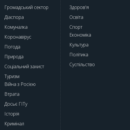
Громадський сектор
Здоров'я
Діаспора
Освіта
Комуналка
Спорт
Економіка
Коронавірус
Культура
Погода
Політика
Природа
Суспільство
Соціальний захист
Туризм
Війна з Росією
Втрата
Досьє ГІТу
Історія
Кримінал