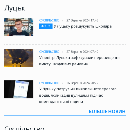
Луцьк
СУСПІЛЬСТВО
27 Вересня 2024 17:43
У Луцьку розшукують школяра
ФОТО
СУСПІЛЬСТВО
27 Вересня 2024 07:40
У повітрі Луцька зафіксували перевищення
вмісту шкідливих речовин
СУСПІЛЬСТВО
26 Вересня 2024 20:22
У Луцьку патрульні виявили нетверезого
водія, який їздив вулицями під час
комендантської години
БІЛЬШЕ НОВИН
Суспільство