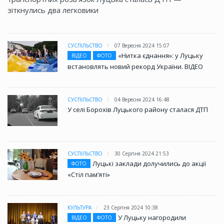
зіткнулись два легковики
СУСПІЛЬСТВО
07 Вересня 2024 15:07
«Нитка єднання»: у Луцьку
ВІДЕО
ФОТО
встановлять новий рекорд України. ВІДЕО
СУСПІЛЬСТВО
04 Вересня 2024 16:48
У селі Борохів Луцького району сталася ДТП
СУСПІЛЬСТВО
30 Серпня 2024 21:53
Луцькі заклади долучились до акції
ФОТО
«Стіл памʼяті»
КУЛЬТУРА
23 Серпня 2024 10:38
У Луцьку нагородили
ВІДЕО
ФОТО