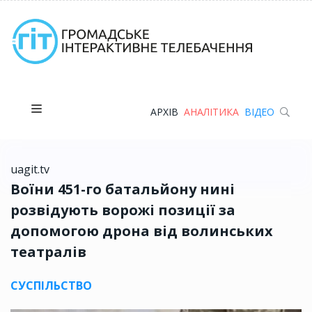
АРХІВ
АНАЛІТИКА
ВІДЕО
uagit.tv
Воїни 451-го батальйону нині
розвідують ворожі позиції за
допомогою дрона від волинських
театралів
СУСПІЛЬСТВО