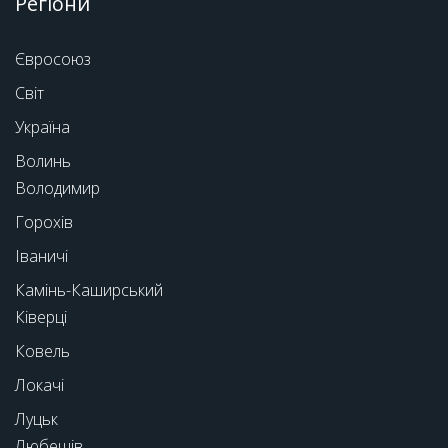
Регіони
Євросоюз
Світ
Україна
Волинь
Володимир
Горохів
Іваничі
Камінь-Каширський
Ківерці
Ковель
Локачі
Луцьк
Любешів