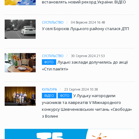
встановлять новий рекорд України. ВІДЕО
СУСПІЛЬСТВО
04 Вересня 2024 16:48
У селі Борохів Луцького району сталася ДТП
СУСПІЛЬСТВО
30 Серпня 2024 21:53
Луцькі заклади долучились до акції
ФОТО
«Стіл памʼяті»
КУЛЬТУРА
23 Серпня 2024 10:38
У Луцьку нагородили
ВІДЕО
ФОТО
учасників та лавреатів V Міжнародного
конкурсу Шевченківських читань «Свобода»
з Волині