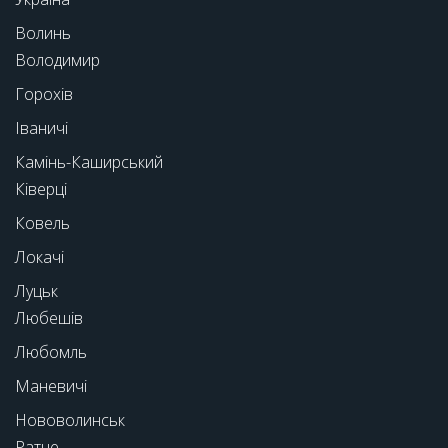
Волинь
Володимир
Горохів
Іваничі
Камінь-Каширський
Ківерці
Ковель
Локачі
Луцьк
Любешів
Любомль
Маневичі
Нововолинськ
Ратне