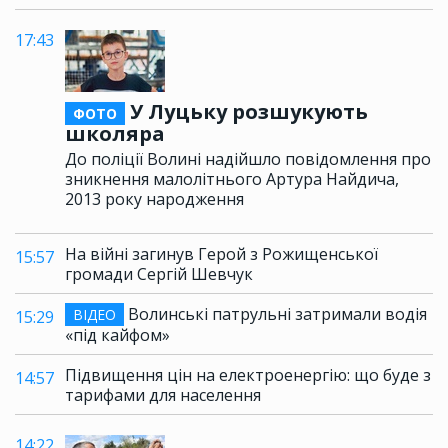
17:43
У Луцьку розшукують
ФОТО
школяра
До поліції Волині надійшло повідомлення про
зникнення малолітнього Артура Найдича,
2013 року народження
На війні загинув Герой з Рожищенської
15:57
громади Сергій Шевчук
Волинські патрульні затримали водія
ВІДЕО
15:29
«під кайфом»
Підвищення цін на електроенергію: що буде з
14:57
тарифами для населення
14:22