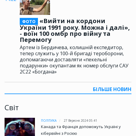
«Вийти на кордони
ФОТО
України 1991 року. Можна і далі»,
- воїн 100 омбр про війну та
Перемогу
Артем із Бердичева, колишній експедитор,
тепер служить у 100-й бригаді тероборони,
допомагаючи доставляти «пекельні
подарунки» окупантам як номер обслуги САУ
2С22 «Богдана»
БІЛЬШЕ НОВИН
Світ
ПОЛІТИКА
27 Вересня 2024 05:41
Канада та Франція допоможуть Україні у
кібервійні з Росією