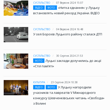
СУСПІЛЬСТВО
07 Вересня 2024 15:07
«Нитка єднання»: у Луцьку
ВІДЕО
ФОТО
встановлять новий рекорд України. ВІДЕО
СУСПІЛЬСТВО
04 Вересня 2024 16:48
У селі Борохів Луцького району сталася ДТП
СУСПІЛЬСТВО
30 Серпня 2024 21:53
Луцькі заклади долучились до акції
ФОТО
«Стіл памʼяті»
КУЛЬТУРА
23 Серпня 2024 10:38
У Луцьку нагородили
ВІДЕО
ФОТО
учасників та лавреатів V Міжнародного
конкурсу Шевченківських читань «Свобода»
з Волині