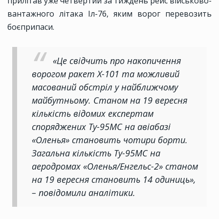
прилітав уже четвертий за тиждень рейс військово-
вантажного літака Іл-76, яким ворог перевозить
боєприпаси.
«Це свідчить про накопичення
ворогом ракет Х-101 та можливий
масований обстріл у найближчому
майбутньому. Станом на 19 вересня
кількість відомих експертам
споряджених Ту-95МС на авіабазі
«Оленья» становить чотири борти.
Загальна кількість Ту-95МС на
аеродромах «Оленья/Енгельс-2» станом
на 19 вересня становить 14 одиниць»,
– повідомили аналітики.