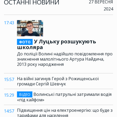
ОСТАННІ НОВИНИ
27 ВЕРЕСНЯ
2024
17:43
У Луцьку розшукують
ФОТО
школяра
До поліції Волині надійшло повідомлення про
зникнення малолітнього Артура Найдича,
2013 року народження
На війні загинув Герой з Рожищенської
15:57
громади Сергій Шевчук
Волинські патрульні затримали водія
ВІДЕО
15:29
«під кайфом»
Підвищення цін на електроенергію: що буде з
14:57
тарифами для населення