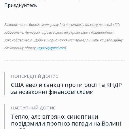
Приєднуйтесь
Використання даного матеріалу без письмового дозволу редакції «ГІТ»
заборонене. Авторські права захищені українським і міжнародним
законодавством. Щодо використання матеріалу пишіть на редакційну
електронну адресу
uagittv@gmail.com
ПОПЕРЕДНІЙ ДОПИС
США ввели санкції проти росії та КНДР
за незаконні фінансові схеми
НАСТУПНИЙ ДОПИС
Тепло, але вітряно: синоптики
повідомили прогноз погоди на Волині