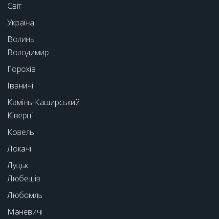
Світ
Україна
Волинь
Володимир
Горохів
Іваничі
Камінь-Каширський
Ківерці
Ковель
Локачі
Луцьк
Любешів
Любомль
Маневичі