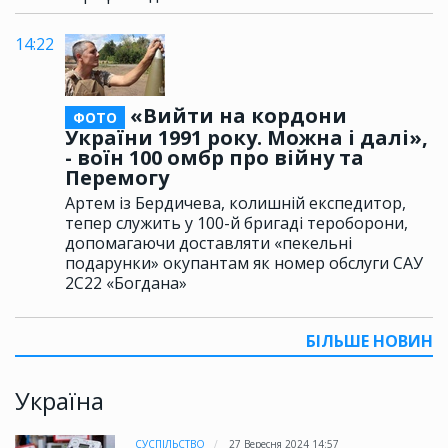
14:22
«Вийти на кордони
ФОТО
України 1991 року. Можна і далі»,
- воїн 100 омбр про війну та
Перемогу
Артем із Бердичева, колишній експедитор,
тепер служить у 100-й бригаді тероборони,
допомагаючи доставляти «пекельні
подарунки» окупантам як номер обслуги САУ
2С22 «Богдана»
БІЛЬШЕ НОВИН
Україна
СУСПІЛЬСТВО
27 Вересня 2024 14:57