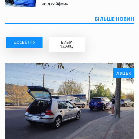
«під кайфом»
БІЛЬШЕ НОВИН
ДОСЬЄ ГІТУ
ВИБІР
РЕДАКЦІЇ
ЛУЦЬК