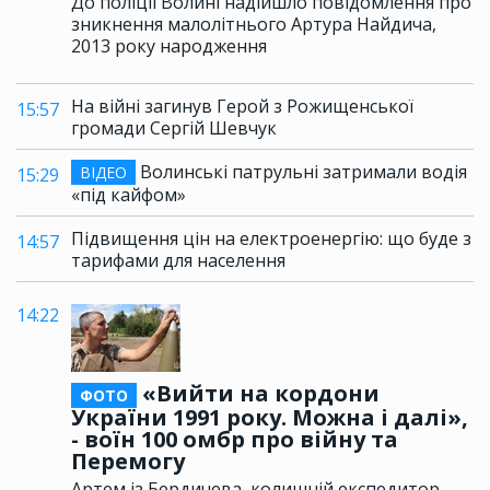
До поліції Волині надійшло повідомлення про
зникнення малолітнього Артура Найдича,
2013 року народження
На війні загинув Герой з Рожищенської
15:57
громади Сергій Шевчук
Волинські патрульні затримали водія
ВІДЕО
15:29
«під кайфом»
Підвищення цін на електроенергію: що буде з
14:57
тарифами для населення
14:22
«Вийти на кордони
ФОТО
України 1991 року. Можна і далі»,
- воїн 100 омбр про війну та
Перемогу
Артем із Бердичева, колишній експедитор,