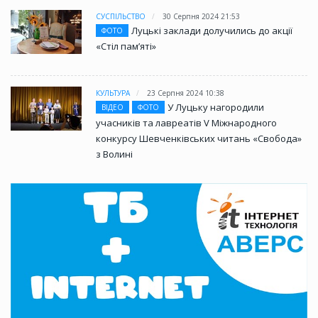
СУСПІЛЬСТВО
30 Серпня 2024 21:53
Луцькі заклади долучились до акції
ФОТО
«Стіл памʼяті»
КУЛЬТУРА
23 Серпня 2024 10:38
У Луцьку нагородили
ВІДЕО
ФОТО
учасників та лавреатів V Міжнародного
конкурсу Шевченківських читань «Свобода»
з Волині