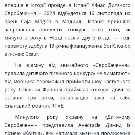
вперше в історії пройде в Іспанії. Фінал Дитячого
Євробачення – 2024 відбудеться 16 листопада на
арені Caja Mágica в Мадриді. Іспанія прийняла
запрошення провести конкурс після того, як
минулого року в Ніцці посіла друге місце — тоді
перемогу здобула 13-річна француженка Зої Клозюр
з піснею Cœur.
На відміну від звичайного «Євробачення»,
правила дитячого пісенного конкурсу не вимагають
від мовника-переможця приймати шоу наступного
року. Оскільки Франція приймала конкурс двічі за
останні три роки, організацію взяв на себе
іспанський мовник RTVE.
Минулого року Україну на «Дитячому
Євробаченні» представила Анастасія Димид із
піснею «Квітка», яку написала музична продюсерка