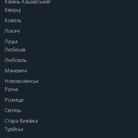
Камінь-Каширський
Ківерці
Ковель
Локачі
Луцьк
Любешів
Любомль
Маневичі
Нововолинськ
Ратне
Рожище
Світязь
Стара Вижівка
Турійськ