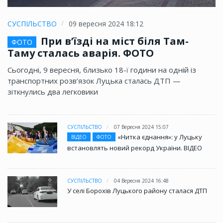
СУСПІЛЬСТВО
09 вересня 2024 18:12
При в’їзді на міст біля Там-
ФОТО
Таму сталась аварія. ФОТО
Сьогодні, 9 вересня, близько 18-ї години на одній із
транспортних розв’язок Луцька сталась ДТП —
зіткнулись два легковики
СУСПІЛЬСТВО
07 Вересня 2024 15:07
«Нитка єднання»: у Луцьку
ВІДЕО
ФОТО
встановлять новий рекорд України. ВІДЕО
СУСПІЛЬСТВО
04 Вересня 2024 16:48
У селі Борохів Луцького району сталася ДТП