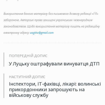
Використання даного матеріалу без письмового дозволу редакції «ГІТ»
заборонене. Авторські права захищені українським і міжнародним
законодавством. Щодо використання матеріалу пишіть на редакційну
електронну адресу
uagittv@gmail.com
ПОПЕРЕДНІЙ ДОПИС
У Луцьку оштрафували винуватця ДТП
НАСТУПНИЙ ДОПИС
Інспектори, ІТ-фахівці, лікарі: волинські
прикордонники запрошують на
військову службу