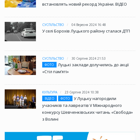
встановлять новий рекорд України. ВІДЕО
СУСПІЛЬСТВО
04 Вересня 2024 16:48
У селі Борохів Луцького району сталася ДТП
СУСПІЛЬСТВО
30 Серпня 2024 21:53
Луцькі заклади долучились до акції
ФОТО
«Стіл памʼяті»
КУЛЬТУРА
23 Серпня 2024 10:38
У Луцьку нагородили
ВІДЕО
ФОТО
учасників та лавреатів V Міжнародного
конкурсу Шевченківських читань «Свобода»
з Волині