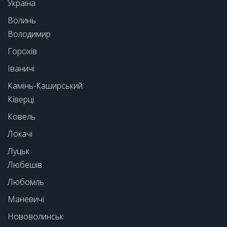
Україна
Волинь
Володимир
Горохів
Іваничі
Камінь-Каширський
Ківерці
Ковель
Локачі
Луцьк
Любешів
Любомль
Маневичі
Нововолинськ