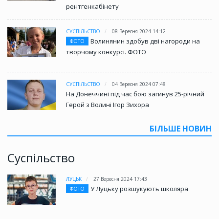
рентгенкабінету
СУСПІЛЬСТВО
08 Вересня 2024 14:12
Волинянин здобув дві нагороди на
ФОТО
творчому конкурсі. ФОТО
СУСПІЛЬСТВО
04 Вересня 2024 07:48
На Донеччині під час бою загинув 25-річний
Герой з Волині Ігор Зихора
БІЛЬШЕ НОВИН
Суспільство
ЛУЦЬК
27 Вересня 2024 17:43
У Луцьку розшукують школяра
ФОТО