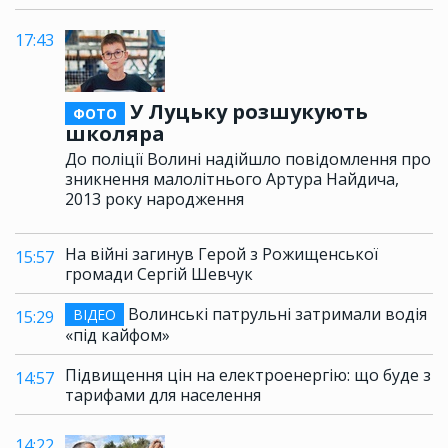
17:43
У Луцьку розшукують
ФОТО
школяра
До поліції Волині надійшло повідомлення про
зникнення малолітнього Артура Найдича,
2013 року народження
На війні загинув Герой з Рожищенської
15:57
громади Сергій Шевчук
Волинські патрульні затримали водія
ВІДЕО
15:29
«під кайфом»
Підвищення цін на електроенергію: що буде з
14:57
тарифами для населення
14:22