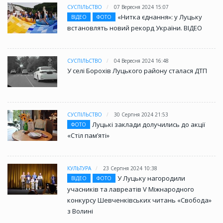
СУСПІЛЬСТВО
07 Вересня 2024 15:07
«Нитка єднання»: у Луцьку
ВІДЕО
ФОТО
встановлять новий рекорд України. ВІДЕО
СУСПІЛЬСТВО
04 Вересня 2024 16:48
У селі Борохів Луцького району сталася ДТП
СУСПІЛЬСТВО
30 Серпня 2024 21:53
Луцькі заклади долучились до акції
ФОТО
«Стіл памʼяті»
КУЛЬТУРА
23 Серпня 2024 10:38
У Луцьку нагородили
ВІДЕО
ФОТО
учасників та лавреатів V Міжнародного
конкурсу Шевченківських читань «Свобода»
з Волині