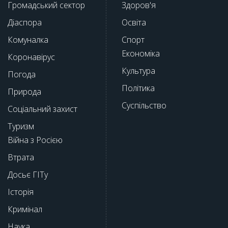
Громадський сектор
Здоров'я
Діаспора
Освіта
Комуналка
Спорт
Економіка
Коронавірус
Культура
Погода
Політика
Природа
Суспільство
Соціальний захист
Туризм
Війна з Росією
Втрата
Досьє ГІТу
Історія
Кримінал
Наука