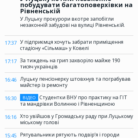
побудувати багатоповерхівки на
Рівненській
У Луцьку прокурори вкотре запобігли
незаконній забудові на вулиці Рівненській.
У підприємця хочуть забрати приміщення
17:37
стадіону «Сільмаш» у Ковелі
За тиждень на грип захворіло майже 190
17:17
тисяч українців
Луцьку пенсіонерку штовхнув та пограбував
16:46
майстер із ремонту
Студентки ВНУ про практику на ГІТ
ВІДЕО
16:30
та мандрівки Волинню і Рівненщиною
Хто увійшов у Громадську раду при Луцькому
16:16
міському голові
Рятувальники рятують подвір’я і городи
15:45