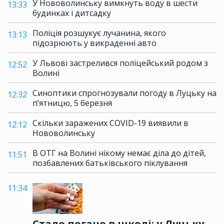
У Нововолинську вимкнуть воду в шести
13:33
будинках і дитсадку
Поліція розшукує лучанина, якого
13:13
підозрюють у викраденні авто
У Львові застрелився поліцейський родом з
12:52
Волині
Синоптики спрогнозували погоду в Луцьку на
12:32
п’ятницю, 5 березня
Скільки заражених COVID-19 виявили в
12:12
Нововолинську
В ОТГ на Волині нікому немає діла до дітей,
11:51
позбавлених батьківського піклування
11:34
Стало погано в школі: у Луцьку