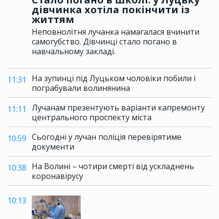
дівчинка хотіла покінчити із
життям
Неповнолітня лучанка намагалася вчинити
самогубство. Дівчинці стало погано в
навчальному закладі.
На зупинці під Луцьком чоловіки побили і
11:31
пограбували волинянина
Лучанам презентують варіанти капремонту
11:11
центрального проспекту міста
Сьогодні у лучан поліція перевірятиме
10:59
документи
На Волині – чотири смерті від ускладнень
10:38
коронавірусу
10:13