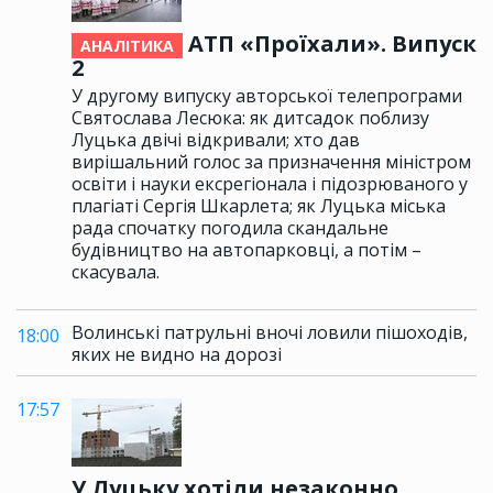
АТП «Проїхали». Випуск
АНАЛІТИКА
2
У другому випуску авторської телепрограми
Святослава Лесюка: як дитсадок поблизу
Луцька двічі відкривали; хто дав
вирішальний голос за призначення міністром
освіти і науки ексрегіонала і підозрюваного у
плагіаті Сергія Шкарлета; як Луцька міська
рада спочатку погодила скандальне
будівництво на автопарковці, а потім –
скасувала.
Волинські патрульні вночі ловили пішоходів,
18:00
яких не видно на дорозі
17:57
У Луцьку хотіли незаконно