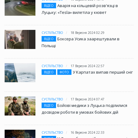
Аварія на кільцевій розв'язці в
ВІДЕО
Луцьку: «Tesla» вилетіла у кювет
СУСПІЛЬСТВО
18 Вересня 2024 02:29
Боксера Усика заарештували в
ВІДЕО
Польщі
СУСПІЛЬСТВО
17 Вересня 2024 22:57
У Карпатах випав перший сніг
ВІДЕО
ФОТО
СУСПІЛЬСТВО
17 Вересня 2024 07:47
Бойові медики з Луцька поділилися
ВІДЕО
досвідом роботи в умовах бойових дій
СУСПІЛЬСТВО
16 Вересня 2024 22:33