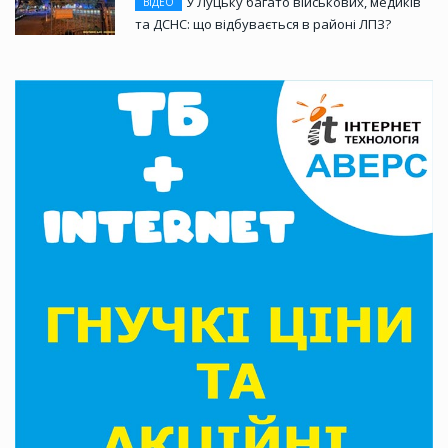
У Луцьку багато військових, медиків
ВІДЕО
та ДСНС: що відбувається в районі ЛПЗ?