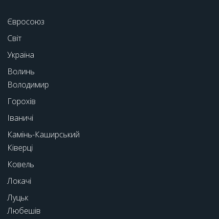
Євросоюз
Світ
Україна
Волинь
Володимир
Горохів
Іваничі
Камінь-Каширський
Ківерці
Ковель
Локачі
Луцьк
Любешів