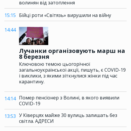
волинян від затоплення
15:15
Бійці роти «Світязь» вирушили на війну
14:44
Лучанки організовують марш на
8 березня
Ключовою темою цьогорічної
загальноукраїнської акції, пишуть, є COVID-19
і виклики, з якими зіткнулися жінки під час
карантину.
Помер пенсіонер з Волині, в якого виявили
14:14
COVID-19
У Ківерцях майже 30 вулиць залишать без
13:53
світла. АДРЕСИ