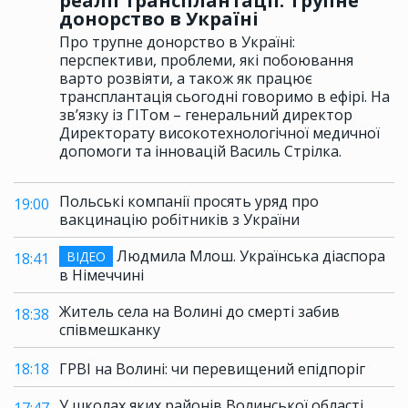
реалії трансплантації. Трупне
донорство в Україні
Про трупне донорство в Україні:
перспективи, проблеми, які побоювання
варто розвіяти, а також як працює
трансплантація сьогодні говоримо в ефірі. На
зв’язку із ГІТом – генеральний директор
Директорату високотехнологічної медичної
допомоги та інновацій Василь Стрілка.
Польські компанії просять уряд про
19:00
вакцинацію робітників з України
Людмила Млош. Українська діаспора
ВІДЕО
18:41
в Німеччині
Житель села на Волині до смерті забив
18:38
співмешканку
18:18
ГРВІ на Волині: чи перевищений епідпоріг
У школах яких районів Волинської області