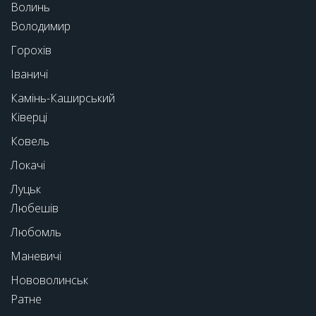
Волинь
Володимир
Горохів
Іваничі
Камінь-Каширський
Ківерці
Ковель
Локачі
Луцьк
Любешів
Любомль
Маневичі
Нововолинськ
Ратне