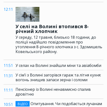
12:11
У селі на Волині втопився 8-
річний хлопчик
У середу, 12 травня, близько 18 години, до
поліції надійшло повідомлення про
утоплення 8-річного хлопчика з с. Здомишель
Ковельського району.
11:51
У селах на Волині знайшли міни та авіабомби
У сім’ї з Волині загорівся гараж та літня кухня:
11:31
вогонь знищив запаси зерна і соломи
Пенсіонер із Волині ненавмисно спалив
11:11
дровітню
Опитування. Чи подобається лучанам
ВІДЕО
10:51