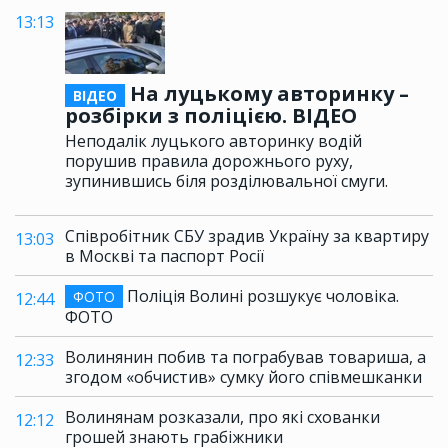
13:13
На луцькому авторинку –
ВІДЕО
розбірки з поліцією. ВІДЕО
Неподалік луцького авторинку водій
порушив правила дорожнього руху,
зупинившись біля розділювальної смуги.
Співробітник СБУ зрадив Україну за квартиру
13:03
в Москві та паспорт Росії
Поліція Волині розшукує чоловіка.
ФОТО
12:44
ФОТО
Волинянин побив та пограбував товариша, а
12:33
згодом «обчистив» сумку його співмешканки
Волинянам розказали, про які схованки
12:12
грошей знають грабіжники