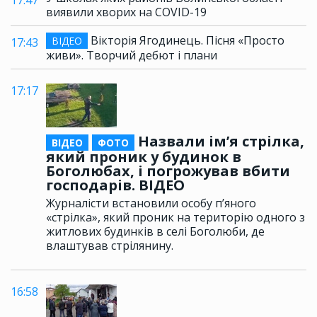
17:47
виявили хворих на COVID-19
Вікторія Ягодинець. Пісня «Просто
ВІДЕО
17:43
живи». Творчий дебют і плани
17:17
Назвали ім’я стрілка,
ВІДЕО
ФОТО
який проник у будинок в
Боголюбах, і погрожував вбити
господарів. ВІДЕО
Журналісти встановили особу п’яного
«стрілка», який проник на територію одного з
житлових будинків в селі Боголюби, де
влаштував стрілянину.
16:58