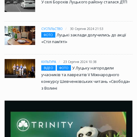
У селі Борохів Луцького району сталася ДТП
СУСПІЛЬСТВО
30 Серпня 2024 21:53
Луцькі заклади долучились до акції
ФОТО
«Стіл памʼяті»
КУЛЬТУРА
23 Серпня 2024 10:38
У Луцьку нагородили
ВІДЕО
ФОТО
учасників та лавреатів V Міжнародного
конкурсу Шевченківських читань «Свобода»
з Волині