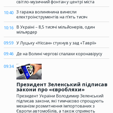
світло-музичний фонтан у центрі міста
З гаража волинянина винесли
10:40
електроінструментів на п’ять тисяч
В Україні – 8,5 тисячі мільйонерів, один
10:16
мільярдер
09:59
У Луцьку «Ніссан» стукнув у зад «Таврії»
09:46
Де на Волині чергові спалахи коронавірусу
09:34
Президент Зеленський підписав
закони про «євробляхи»
Президент України Володимир Зеленський
підписав закони, які тимчасово спрощують
механізм розмитнення імпортованих з
Європи автомобілів, а також сприяють