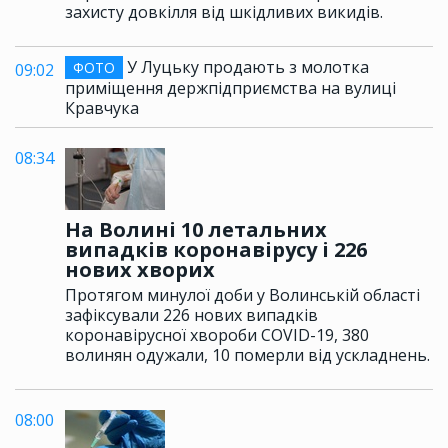
захисту довкілля від шкідливих викидів.
У Луцьку продають з молотка
ФОТО
09:02
приміщення держпідприємства на вулиці
Кравчука
08:34
На Волині 10 летальних
випадків коронавірусу і 226
нових хворих
Протягом минулої доби у Волинській області
зафіксували 226 нових випадків
коронавірусної хвороби COVID-19, 380
волинян одужали, 10 померли від ускладнень.
08:00