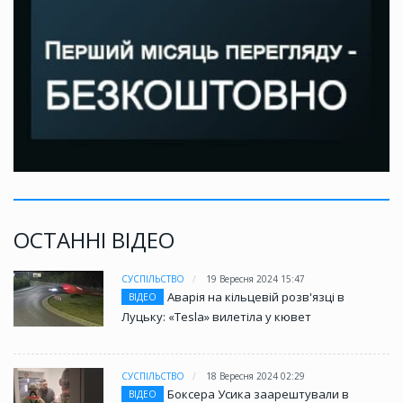
ОСТАННІ ВІДЕО
СУСПІЛЬСТВО
19 Вересня 2024 15:47
Аварія на кільцевій розв'язці в
ВІДЕО
Луцьку: «Tesla» вилетіла у кювет
СУСПІЛЬСТВО
18 Вересня 2024 02:29
Боксера Усика заарештували в
ВІДЕО