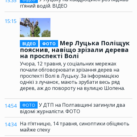
15:35
п’яний водій. ВІДЕО
15:15
Мер Луцька Поліщук
ВІДЕО
ФОТО
пояснив, навіщо зрізали дерева
на проспекті Волі
Учора, 12 травня, у соціальних мережах
почали обговорювати зрізання дерев на
проспекті Волі в Луцьку. За інформацією
однієї з лучанок, мають зрубати весь ряд
дерев, аж до повороту на вулицю Шопена.
У ДТП на Полтавщині загинули два
ФОТО
14:54
відомі журналісти. ФОТО
На п’ятницю, 14 травня, синоптики обіцяють
14:34
майже спеку