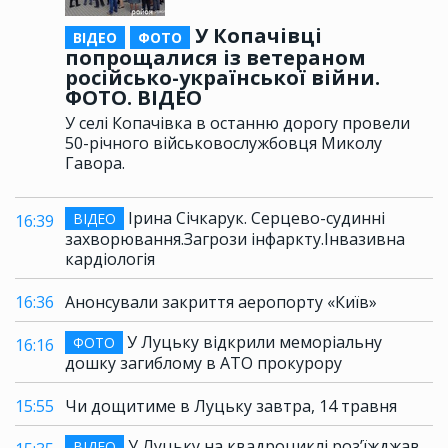
У Копачівці
ВІДЕО
ФОТО
попрощалися із ветераном
російсько-української війни.
ФОТО. ВІДЕО
У селі Копачівка в останню дорогу провели
50-річного військовослужбовця Миколу
Гавора.
Ірина Січкарук. Серцево-судинні
ВІДЕО
16:39
захворювання.Загрози інфаркту.Інвазивна
кардіологія
16:36
Анонсували закриття аеропорту «Київ»
У Луцьку відкрили меморіальну
ФОТО
16:16
дошку загиблому в АТО прокурору
15:55
Чи дощитиме в Луцьку завтра, 14 травня
У Луцьку на квадроциклі роз’їжджав
ВІДЕО