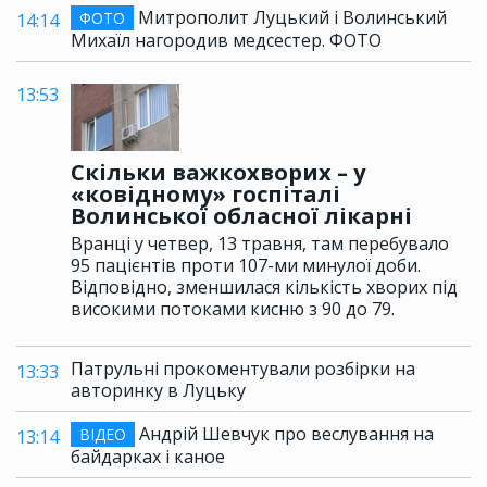
Митрополит Луцький і Волинський
ФОТО
14:14
Михаїл нагородив медсестер. ФОТО
13:53
Скільки важкохворих – у
«ковідному» госпіталі
Волинської обласної лікарні
Вранці у четвер, 13 травня, там перебувало
95 пацієнтів проти 107-ми минулої доби.
Відповідно, зменшилася кількість хворих під
високими потоками кисню з 90 до 79.
Патрульні прокоментували розбірки на
13:33
авторинку в Луцьку
Андрій Шевчук про веслування на
ВІДЕО
13:14
байдарках і каное