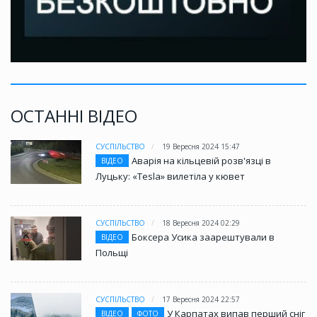
ОСТАННІ ВІДЕО
СУСПІЛЬСТВО
19 Вересня 2024 15:47
Аварія на кільцевій розв'язці в
ВІДЕО
Луцьку: «Tesla» вилетіла у кювет
СУСПІЛЬСТВО
18 Вересня 2024 02:29
Боксера Усика заарештували в
ВІДЕО
Польщі
СУСПІЛЬСТВО
17 Вересня 2024 22:57
У Карпатах випав перший сніг
ВІДЕО
ФОТО