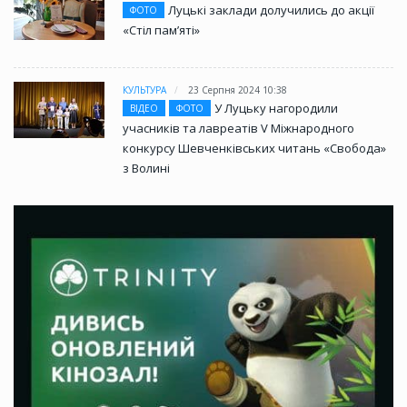
Луцькі заклади долучились до акції
ФОТО
«Стіл памʼяті»
КУЛЬТУРА
23 Серпня 2024 10:38
У Луцьку нагородили
ВІДЕО
ФОТО
учасників та лавреатів V Міжнародного
конкурсу Шевченківських читань «Свобода»
з Волині