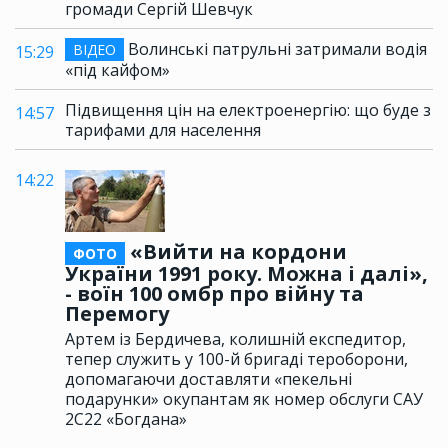
громади Сергій Шевчук
Волинські патрульні затримали водія
ВІДЕО
15:29
«під кайфом»
Підвищення цін на електроенергію: що буде з
14:57
тарифами для населення
14:22
«Вийти на кордони
ФОТО
України 1991 року. Можна і далі»,
- воїн 100 омбр про війну та
Перемогу
Артем із Бердичева, колишній експедитор,
тепер служить у 100-й бригаді тероборони,
допомагаючи доставляти «пекельні
подарунки» окупантам як номер обслуги САУ
2С22 «Богдана»