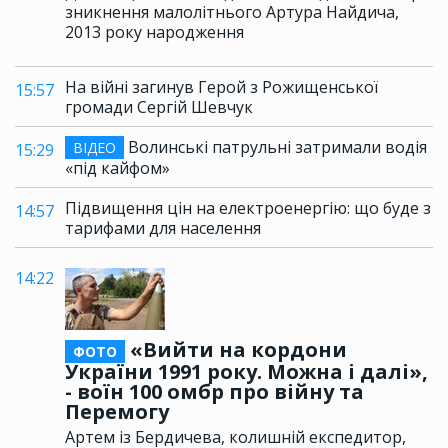
зникнення малолітнього Артура Найдича,
2013 року народження
На війні загинув Герой з Рожищенської
15:57
громади Сергій Шевчук
Волинські патрульні затримали водія
ВІДЕО
15:29
«під кайфом»
Підвищення цін на електроенергію: що буде з
14:57
тарифами для населення
14:22
«Вийти на кордони
ФОТО
України 1991 року. Можна і далі»,
- воїн 100 омбр про війну та
Перемогу
Артем із Бердичева, колишній експедитор,