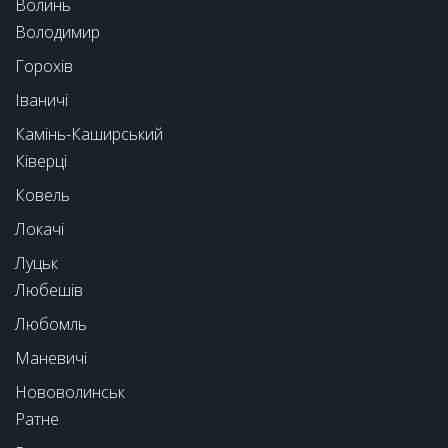
Волинь
Володимир
Горохів
Іваничі
Камінь-Каширський
Ківерці
Ковель
Локачі
Луцьк
Любешів
Любомль
Маневичі
Нововолинськ
Ратне