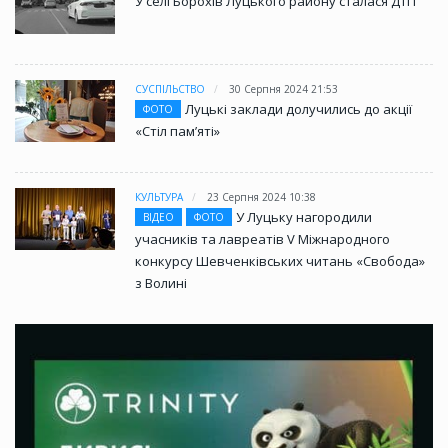
У селі Борохів Луцького району сталася ДТП
СУСПІЛЬСТВО
30 Серпня 2024 21:53
Луцькі заклади долучились до акції
ФОТО
«Стіл памʼяті»
КУЛЬТУРА
23 Серпня 2024 10:38
У Луцьку нагородили
ВІДЕО
ФОТО
учасників та лавреатів V Міжнародного
конкурсу Шевченківських читань «Свобода»
з Волині