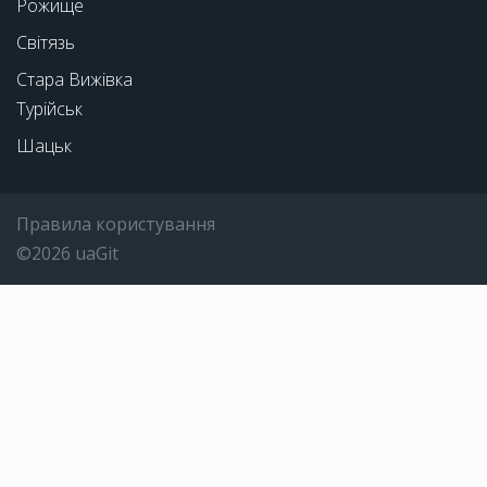
Рожище
Світязь
Стара Вижівка
Турійськ
Шацьк
Правила користування
©2026 uaGit