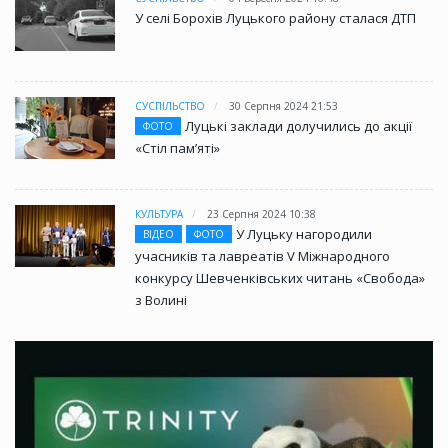
У селі Борохів Луцького району сталася ДТП
СУСПІЛЬСТВО
30 Серпня 2024 21:53
Луцькі заклади долучились до акції
ФОТО
«Стіл памʼяті»
КУЛЬТУРА
23 Серпня 2024 10:38
У Луцьку нагородили
ВІДЕО
ФОТО
учасників та лавреатів V Міжнародного
конкурсу Шевченківських читань «Свобода»
з Волині