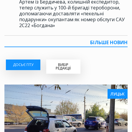
Артем із Бердичева, колишній експедитор,
тепер служить у 100-й бригаді тероборони,
допомагаючи доставляти «пекельні
подарунки» окупантам як номер обслуги САУ
2С22 «Богдана»
БІЛЬШЕ НОВИН
ДОСЬЄ ГІТУ
ВИБІР
РЕДАКЦІЇ
ЛУЦЬК