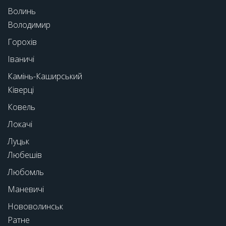
Волинь
Володимир
Горохів
Іваничі
Камінь-Каширський
Ківерці
Ковель
Локачі
Луцьк
Любешів
Любомль
Маневичі
Нововолинськ
Ратне