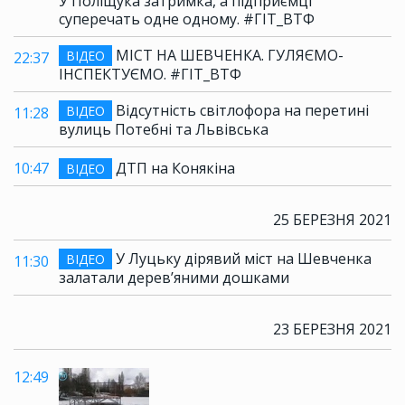
У Поліщука затримка, а підприємці
суперечать одне одному. #ГІТ_ВТФ
МІСТ НА ШЕВЧЕНКА. ГУЛЯЄМО-
ВІДЕО
22:37
ІНСПЕКТУЄМО. #ГІТ_ВТФ
Відсутність світлофора на перетині
ВІДЕО
11:28
вулиць Потебні та Львівська
10:47
ДТП на Конякіна
ВІДЕО
25 БЕРЕЗНЯ 2021
У Луцьку дірявий міст на Шевченка
ВІДЕО
11:30
залатали дерев’яними дошками
23 БЕРЕЗНЯ 2021
12:49