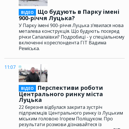
Що будують в Парку імені
ВІДЕО
900-річчя Луцька?
У Парку імені 900-річчя Луцька з’явилася нова
металева конструкція. Що будують посеред
річки Сапалаївки? Подробиці - у спеціальному
включенні кореспондента ГІТ Вадима
Реміська.
11:07
Перспективи роботи
ВІДЕО
Центрального ринку міста
Луцька
22 березня відбулася закрита зустріч
підприємців Центрального ринку із Луцьким
міським головою Ігорем Поліщуком. Про
результати розмови дізнавайтеся із