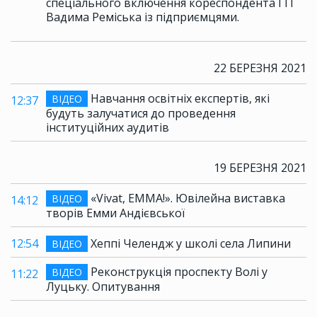
спеціального включення кореспондента ГІТ
Вадима Реміська із підприємцями.
22 БЕРЕЗНЯ 2021
Навчання освітніх експертів, які
ВІДЕО
12:37
будуть залучатися до проведення
інституційних аудитів
19 БЕРЕЗНЯ 2021
«Vivat, ЕММА!». Ювілейна виставка
ВІДЕО
14:12
творів Емми Андієвської
12:54
Хеппі Челендж у школі села Липини
ВІДЕО
Реконструкція проспекту Волі у
ВІДЕО
11:22
Луцьку. Опитування