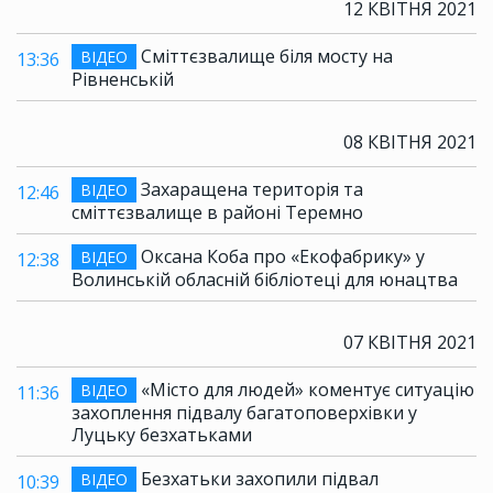
12 КВІТНЯ 2021
Сміттєзвалище біля мосту на
ВІДЕО
13:36
Рівненській
08 КВІТНЯ 2021
Захаращена територія та
ВІДЕО
12:46
сміттєзвалище в районі Теремно
Оксана Коба про «Екофабрику» у
ВІДЕО
12:38
Волинській обласній бібліотеці для юнацтва
07 КВІТНЯ 2021
«Місто для людей» коментує ситуацію
ВІДЕО
11:36
захоплення підвалу багатоповерхівки у
Луцьку безхатьками
Безхатьки захопили підвал
ВІДЕО
10:39