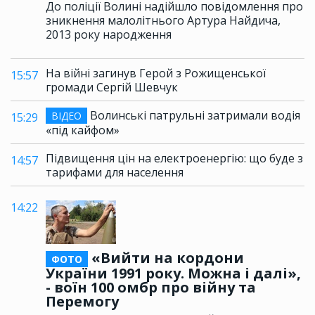
До поліції Волині надійшло повідомлення про
зникнення малолітнього Артура Найдича,
2013 року народження
На війні загинув Герой з Рожищенської
15:57
громади Сергій Шевчук
Волинські патрульні затримали водія
ВІДЕО
15:29
«під кайфом»
Підвищення цін на електроенергію: що буде з
14:57
тарифами для населення
14:22
«Вийти на кордони
ФОТО
України 1991 року. Можна і далі»,
- воїн 100 омбр про війну та
Перемогу