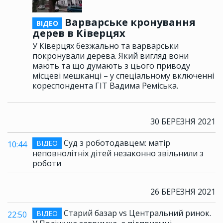
Варварське кронування
ВІДЕО
дерев в Ківерцях
У Ківерцях безжально та варварськи
покронували дерева. Який вигляд вони
мають та що думають з цього приводу
місцеві мешканці – у спеціальному включенні
кореспондента ГІТ Вадима Реміська.
30 БЕРЕЗНЯ 2021
Суд з роботодавцем: матір
ВІДЕО
10:44
неповнолітніх дітей незаконно звільнили з
роботи
26 БЕРЕЗНЯ 2021
Старий базар vs Центральний ринок.
ВІДЕО
22:50