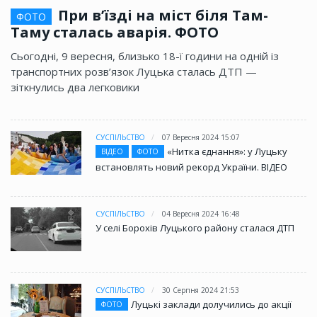
При в’їзді на міст біля Там-
ФОТО
Таму сталась аварія. ФОТО
Сьогодні, 9 вересня, близько 18-ї години на одній із
транспортних розв’язок Луцька сталась ДТП —
зіткнулись два легковики
СУСПІЛЬСТВО
07 Вересня 2024 15:07
«Нитка єднання»: у Луцьку
ВІДЕО
ФОТО
встановлять новий рекорд України. ВІДЕО
СУСПІЛЬСТВО
04 Вересня 2024 16:48
У селі Борохів Луцького району сталася ДТП
СУСПІЛЬСТВО
30 Серпня 2024 21:53
Луцькі заклади долучились до акції
ФОТО