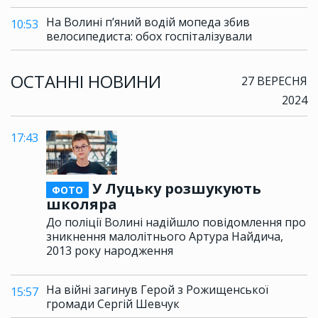
На Волині п’яний водій мопеда збив
10:53
велосипедиста: обох госпіталізували
ОСТАННІ НОВИНИ
27 ВЕРЕСНЯ
2024
17:43
У Луцьку розшукують
ФОТО
школяра
До поліції Волині надійшло повідомлення про
зникнення малолітнього Артура Найдича,
2013 року народження
На війні загинув Герой з Рожищенської
15:57
громади Сергій Шевчук