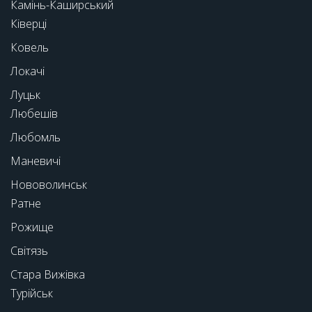
Камінь-Каширський
Ківерці
Ковель
Локачі
Луцьк
Любешів
Любомль
Маневичі
Нововолинськ
Ратне
Рожище
Світязь
Стара Вижівка
Турійськ