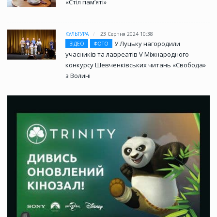
«Стіл памʼяті»
КУЛЬТУРА
23 Серпня 2024 10:38
У Луцьку нагородили
ВІДЕО
ФОТО
учасників та лавреатів V Міжнародного
конкурсу Шевченківських читань «Свобода»
з Волині