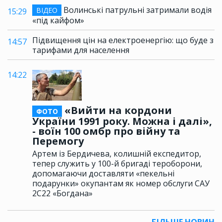
Волинські патрульні затримали водія
ВІДЕО
15:29
«під кайфом»
Підвищення цін на електроенергію: що буде з
14:57
тарифами для населення
14:22
«Вийти на кордони
ФОТО
України 1991 року. Можна і далі»,
- воїн 100 омбр про війну та
Перемогу
Артем із Бердичева, колишній експедитор,
тепер служить у 100-й бригаді тероборони,
допомагаючи доставляти «пекельні
подарунки» окупантам як номер обслуги САУ
2С22 «Богдана»