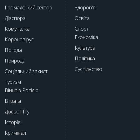
Громадський сектор
Здоров'я
Діаспора
Освіта
Комуналка
Спорт
Економіка
Коронавірус
Культура
Погода
Політика
Природа
Суспільство
Соціальний захист
Туризм
Війна з Росією
Втрата
Досьє ГІТу
Історія
Кримінал