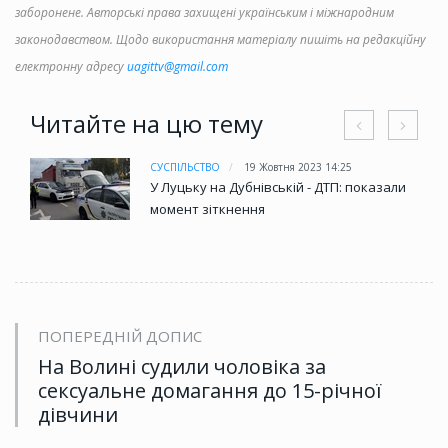
заборонене. Авторські права захищені українським і міжнародним
законодавством. Щодо використання матеріалу пишіть на редакційну
електронну адресу
uagittv@gmail.com
Читайте на цю тему
СУСПІЛЬСТВО
19 Жовтня 2023 14:25
У Луцьку на Дубнівській - ДТП: показали
момент зіткнення
ПОПЕРЕДНІЙ ДОПИС
На Волині судили чоловіка за
сексуальне домагання до 15-річної
дівчини