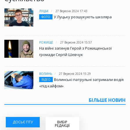
ЛУЦЬК
27 Вересня 2024 17:43
У Луцьку розшукують школяра
ФОТО
РОЖИЩЕ
27 Вересня 2024 15:57
На війні загинув Герой з Рожищенської
громади Сергій Шевчук
ВОЛИНЬ
27 Вересня 2024 15:29
Волинські патрульні затримали водія
ВІДЕО
«під кайфом»
БІЛЬШЕ НОВИН
ДОСЬЄ ГІТУ
ВИБІР
РЕДАКЦІЇ