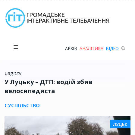
АРХІВ
АНАЛІТИКА
ВІДЕО
uagit.tv
У Луцьку – ДТП: водій збив
велосипедиста
СУСПІЛЬСТВО
ЛУЦЬК