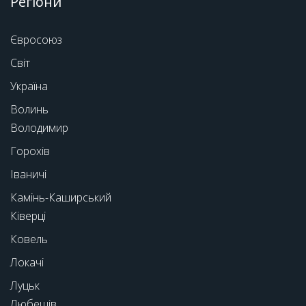
Регіони
Євросоюз
Світ
Україна
Волинь
Володимир
Горохів
Іваничі
Камінь-Каширський
Ківерці
Ковель
Локачі
Луцьк
Любешів