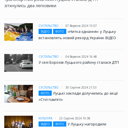
зіткнулись два легковики
СУСПІЛЬСТВО
07 Вересня 2024 15:07
«Нитка єднання»: у Луцьку
ВІДЕО
ФОТО
встановлять новий рекорд України. ВІДЕО
СУСПІЛЬСТВО
04 Вересня 2024 16:48
У селі Борохів Луцького району сталася ДТП
СУСПІЛЬСТВО
30 Серпня 2024 21:53
Луцькі заклади долучились до акції
ФОТО
«Стіл памʼяті»
КУЛЬТУРА
23 Серпня 2024 10:38
У Луцьку нагородили
ВІДЕО
ФОТО