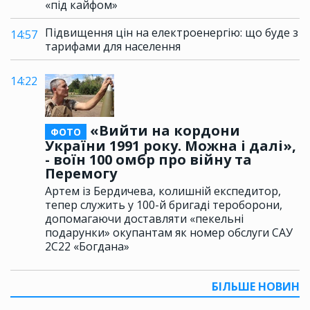
«під кайфом»
Підвищення цін на електроенергію: що буде з
14:57
тарифами для населення
14:22
«Вийти на кордони
ФОТО
України 1991 року. Можна і далі»,
- воїн 100 омбр про війну та
Перемогу
Артем із Бердичева, колишній експедитор,
тепер служить у 100-й бригаді тероборони,
допомагаючи доставляти «пекельні
подарунки» окупантам як номер обслуги САУ
2С22 «Богдана»
БІЛЬШЕ НОВИН