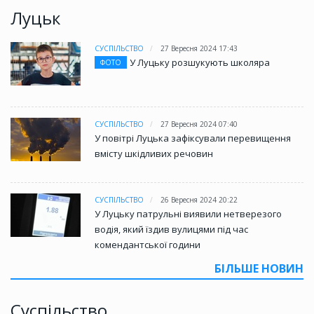
Луцьк
СУСПІЛЬСТВО
27 Вересня 2024 17:43
У Луцьку розшукують школяра
ФОТО
СУСПІЛЬСТВО
27 Вересня 2024 07:40
У повітрі Луцька зафіксували перевищення
вмісту шкідливих речовин
СУСПІЛЬСТВО
26 Вересня 2024 20:22
У Луцьку патрульні виявили нетверезого
водія, який їздив вулицями під час
комендантської години
БІЛЬШЕ НОВИН
Суспільство