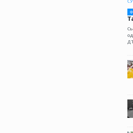
СУ
Ф
Т
Сь
од
ДТ