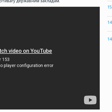
ротивагу державним закладам.
15
14
14