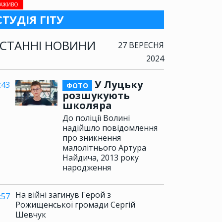
АЖИВО
СТУДІЯ ГІТУ
СТАННІ НОВИНИ
27 ВЕРЕСНЯ
2024
У Луцьку
:43
ФОТО
розшукують
школяра
До поліції Волині
надійшло повідомлення
про зникнення
малолітнього Артура
Найдича, 2013 року
народження
На війні загинув Герой з
:57
Рожищенської громади Сергій
Шевчук