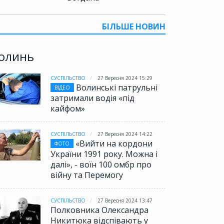
БІЛЬШЕ НОВИН
олинь
СУСПІЛЬСТВО
27 Вересня 2024 15:29
Волинські патрульні
ВІДЕО
затримали водія «під
кайфом»
СУСПІЛЬСТВО
27 Вересня 2024 14:22
«Вийти на кордони
ФОТО
України 1991 року. Можна і
далі», - воїн 100 омбр про
війну та Перемогу
СУСПІЛЬСТВО
27 Вересня 2024 13:47
Полковника Олександра
Никитюка відспівають у