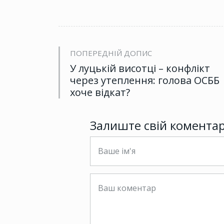
ПОПЕРЕДНІЙ ДОПИС
У луцькій висотці – конфлікт
через утеплення: голова ОСББ
хоче відкат?
Залиште свій комента