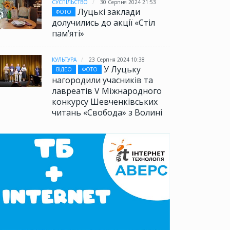
СУСПІЛЬСТВО
30 Серпня 2024 21:53
Луцькі заклади
ФОТО
долучились до акції «Стіл
памʼяті»
КУЛЬТУРА
23 Серпня 2024 10:38
У Луцьку
ВІДЕО
ФОТО
нагородили учасників та
лавреатів V Міжнародного
конкурсу Шевченківських
читань «Свобода» з Волині