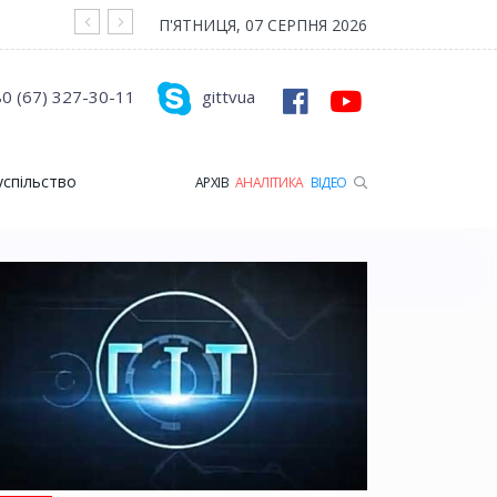
На війні загинув Герой з Рожищенської гр
П'ЯТНИЦЯ, 07 СЕРПНЯ 2026
0 (67) 327-30-11
gittvua
успільство
АРХІВ
АНАЛІТИКА
ВІДЕО