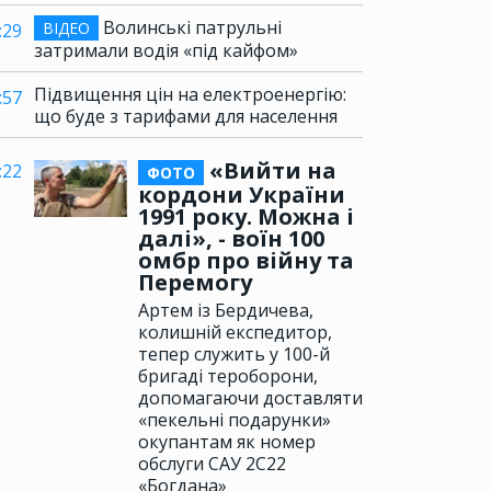
Волинські патрульні
ВІДЕО
:29
затримали водія «під кайфом»
Підвищення цін на електроенергію:
:57
що буде з тарифами для населення
«Вийти на
:22
ФОТО
кордони України
1991 року. Можна і
далі», - воїн 100
омбр про війну та
Перемогу
Артем із Бердичева,
колишній експедитор,
тепер служить у 100-й
бригаді тероборони,
допомагаючи доставляти
«пекельні подарунки»
окупантам як номер
обслуги САУ 2С22
«Богдана»