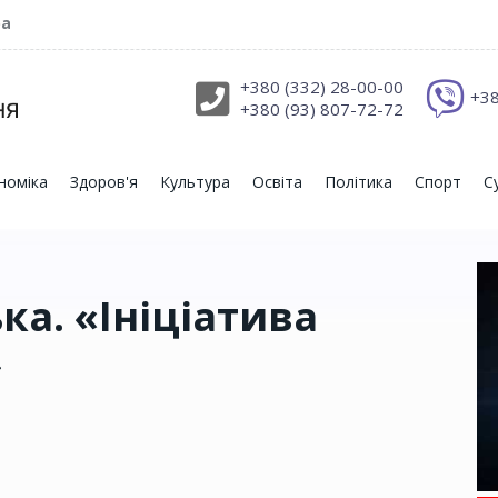
ра
+380 (332) 28-00-00
+38
+380 (93) 807-72-72
номіка
Здоров'я
Культура
Освіта
Політика
Спорт
С
ка. «Ініціатива
»