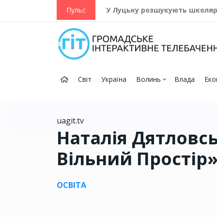
ійну та Перемогу
Пульс
У Луцьку розшукують школя
Світ
Україна
Волинь
Влада
Еко
uagit.tv
Наталія Дятловсь
Вільний Простір
ОСВІТА