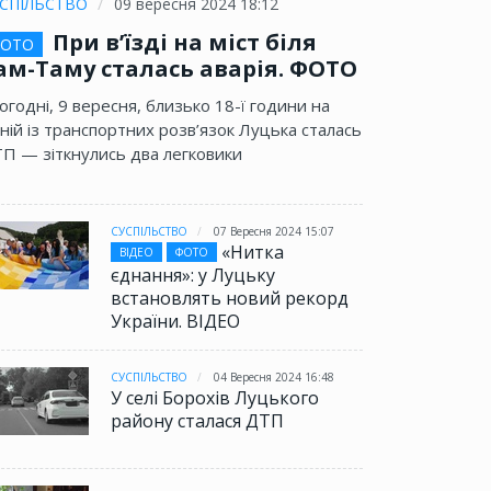
СПІЛЬСТВО
09 вересня 2024 18:12
При в’їзді на міст біля
ОТО
ам-Таму сталась аварія. ФОТО
огодні, 9 вересня, близько 18-ї години на
ній із транспортних розв’язок Луцька сталась
П — зіткнулись два легковики
СУСПІЛЬСТВО
07 Вересня 2024 15:07
«Нитка
ВІДЕО
ФОТО
єднання»: у Луцьку
встановлять новий рекорд
України. ВІДЕО
СУСПІЛЬСТВО
04 Вересня 2024 16:48
У селі Борохів Луцького
району сталася ДТП