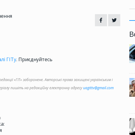
чення
0
В
лі ГІТу
. Приєднуйтесь
дакції «ГІТ» заборонене. Авторські права захищені українським і
іалу пишіть на редакційну електронну адресу
uagittv@gmail.com
0
а:
я