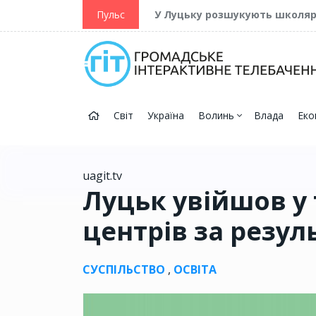
ійну та Перемогу
Пульс
У Луцьку розшукують школя
Світ
Україна
Волинь
Влада
Еко
uagit.tv
Луцьк увійшов у 
центрів за резу
СУСПІЛЬСТВО
,
ОСВІТА