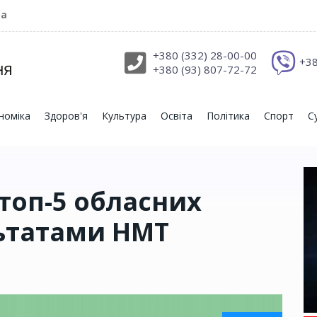
ра
+380 (332) 28-00-00
+38
+380 (93) 807-72-72
номіка
Здоров'я
Культура
Освіта
Політика
Спорт
С
топ-5 обласних
льтатами НМТ