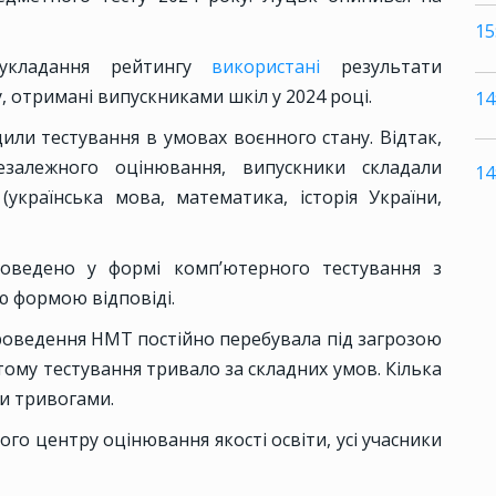
15
 укладання рейтингу
використані
результати
 отримані випускниками шкіл у 2024 році.
14
дили тестування в умовах воєнного стану. Відтак,
езалежного оцінювання, випускники складали
14
українська мова, математика, історія України,
оведено у формі компʼютерного тестування з
ю формою відповіді.
проведення НМТ постійно перебувала під загрозою
 тому тестування тривало за складних умов. Кілька
ми тривогами.
го центру оцінювання якості освіти, усі учасники