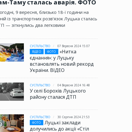
ам-Таму сталась аварія. ФОТО
огодні, 9 вересня, близько 18-ї години на
ній із транспортних розв’язок Луцька сталась
П — зіткнулись два легковики
СУСПІЛЬСТВО
07 Вересня 2024 15:07
«Нитка
ВІДЕО
ФОТО
єднання»: у Луцьку
встановлять новий рекорд
України. ВІДЕО
СУСПІЛЬСТВО
04 Вересня 2024 16:48
У селі Борохів Луцького
району сталася ДТП
СУСПІЛЬСТВО
30 Серпня 2024 21:53
Луцькі заклади
ФОТО
долучились до акції «Стіл