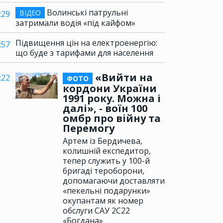
Волинські патрульні
ВІДЕО
:29
затримали водія «під кайфом»
Підвищення цін на електроенергію:
:57
що буде з тарифами для населення
«Вийти на
:22
ФОТО
кордони України
1991 року. Можна і
далі», - воїн 100
омбр про війну та
Перемогу
Артем із Бердичева,
колишній експедитор,
тепер служить у 100-й
бригаді тероборони,
допомагаючи доставляти
«пекельні подарунки»
окупантам як номер
обслуги САУ 2С22
«Богдана»