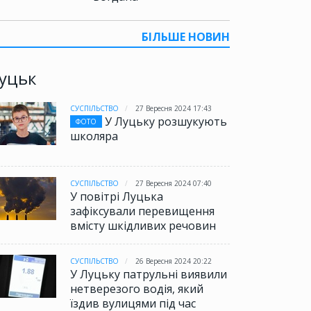
БІЛЬШЕ НОВИН
уцьк
СУСПІЛЬСТВО
27 Вересня 2024 17:43
У Луцьку розшукують
ФОТО
школяра
СУСПІЛЬСТВО
27 Вересня 2024 07:40
У повітрі Луцька
зафіксували перевищення
вмісту шкідливих речовин
СУСПІЛЬСТВО
26 Вересня 2024 20:22
У Луцьку патрульні виявили
нетверезого водія, який
їздив вулицями під час