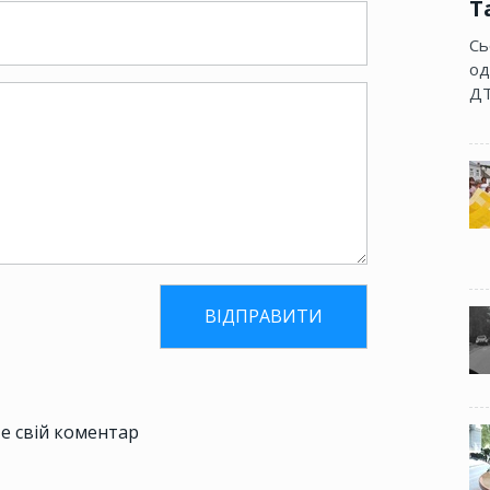
Т
Сь
од
ДТ
е свій коментар