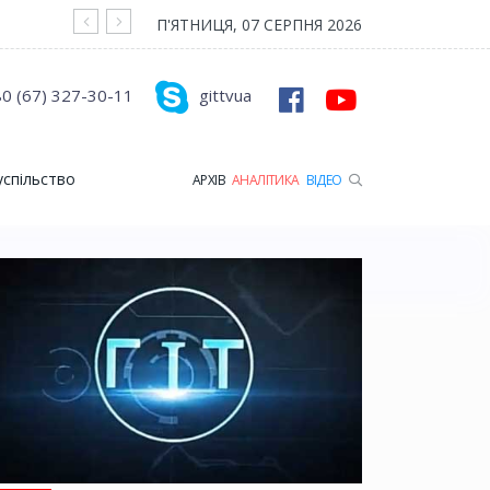
На війні загинув Герой з Рожищенської гр
П'ЯТНИЦЯ, 07 СЕРПНЯ 2026
0 (67) 327-30-11
gittvua
успільство
АРХІВ
АНАЛІТИКА
ВІДЕО