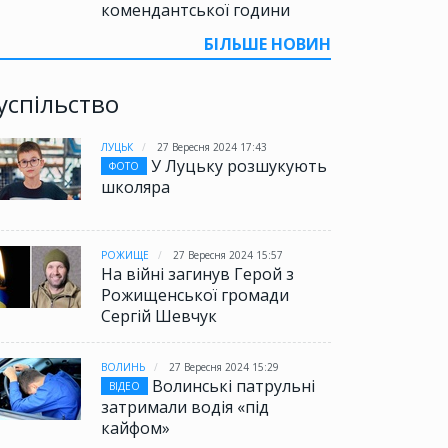
комендантської години
БІЛЬШЕ НОВИН
успільство
ЛУЦЬК
27 Вересня 2024 17:43
У Луцьку розшукують
ФОТО
школяра
РОЖИЩЕ
27 Вересня 2024 15:57
На війні загинув Герой з
Рожищенської громади
Сергій Шевчук
ВОЛИНЬ
27 Вересня 2024 15:29
Волинські патрульні
ВІДЕО
затримали водія «під
кайфом»