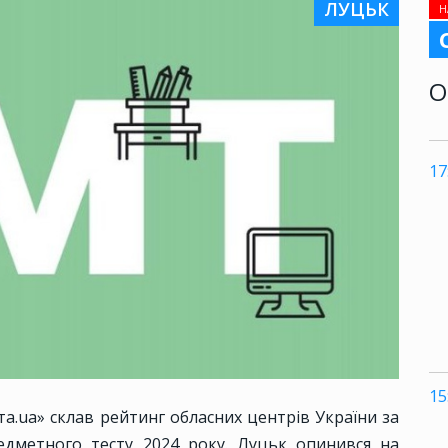
ЛУЦЬК
Н
О
17
15
та.ua» склав рейтинг обласних центрів України за
едметного тесту 2024 року. Луцьк опинився на