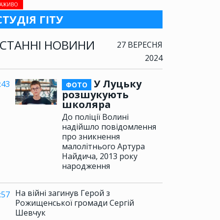
АЖИВО
СТУДІЯ ГІТУ
СТАННІ НОВИНИ
27 ВЕРЕСНЯ
2024
У Луцьку
:43
ФОТО
розшукують
школяра
До поліції Волині
надійшло повідомлення
про зникнення
малолітнього Артура
Найдича, 2013 року
народження
На війні загинув Герой з
:57
Рожищенської громади Сергій
Шевчук