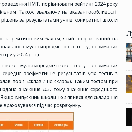
проведення НМТ, порівнювати рейтинг 2024 року
ільним. Також, зважаючи на вказані особливості,
 рішень за результатами учнів конкретної школи
Л
ні за рейтинговим балом, який розрахований на
ціонального мультипредметного тесту, отриманих
тру у 2024 році.
льного мультипредметного тесту, отриманих
 середнє арефметичне результатів усіх тестів з
олав поріг «склав / не склав»). Таким тестам при
надано значення «0», тому значення середнього
. Якщо випускник школи не з’явився для складання
е враховувався під час розрахунку.