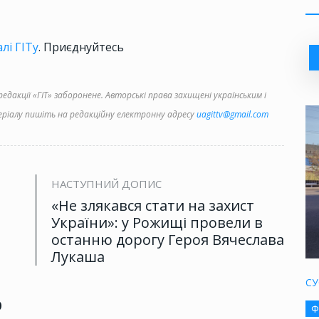
лі ГІТу
. Приєднуйтесь
дакції «ГІТ» заборонене. Авторські права захищені українським і
іалу пишіть на редакційну електронну адресу
uagittv@gmail.com
НАСТУПНИЙ ДОПИС
«Не злякався стати на захист
України»: у Рожищі провели в
останню дорогу Героя Вячеслава
Лукаша
СУ
р
Ф