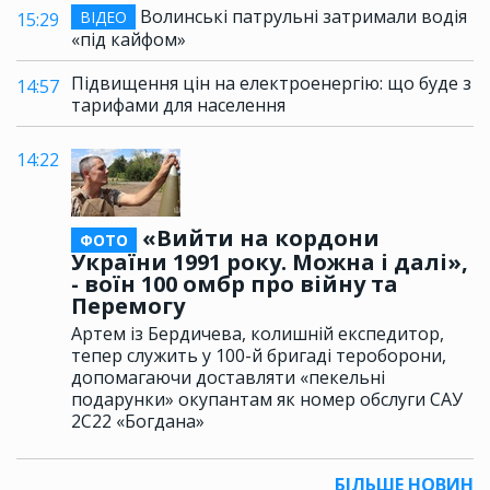
Волинські патрульні затримали водія
ВІДЕО
15:29
«під кайфом»
Підвищення цін на електроенергію: що буде з
14:57
тарифами для населення
14:22
«Вийти на кордони
ФОТО
України 1991 року. Можна і далі»,
- воїн 100 омбр про війну та
Перемогу
Артем із Бердичева, колишній експедитор,
тепер служить у 100-й бригаді тероборони,
допомагаючи доставляти «пекельні
подарунки» окупантам як номер обслуги САУ
2С22 «Богдана»
БІЛЬШЕ НОВИН