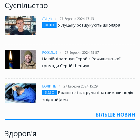
Суспільство
ЛУЦЬК
27 Вересня 2024 17:43
У Луцьку розшукують школяра
ФОТО
РОЖИЩЕ
27 Вересня 2024 15:57
На війні загинув Герой з Рожищенської
громади Сергій Шевчук
ВОЛИНЬ
27 Вересня 2024 15:29
Волинські патрульні затримали водія
ВІДЕО
«під кайфом»
БІЛЬШЕ НОВИН
Здоров'я