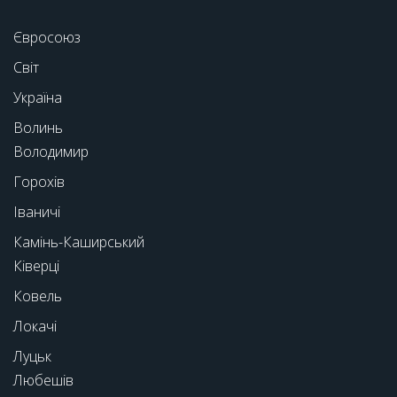
Євросоюз
Світ
Україна
Волинь
Володимир
Горохів
Іваничі
Камінь-Каширський
Ківерці
Ковель
Локачі
Луцьк
Любешів