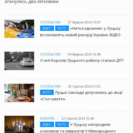
зіткнулись два легковики
СУСПІЛЬСТВО
07 Вересня 2024 15:07
«Нитка єднання»: у Луцьку
ВІДЕО
ФОТО
встановлять новий рекорд України. ВІДЕО
СУСПІЛЬСТВО
04 Вересня 2024 16:48
У селі Борохів Луцького району сталася ДТП
СУСПІЛЬСТВО
30 Серпня 2024 21:53
Луцькі заклади долучились до акції
ФОТО
«Стіл памʼяті»
КУЛЬТУРА
23 Серпня 2024 10:38
У Луцьку нагородили
ВІДЕО
ФОТО
учасників та лавреатів V Міжнародного