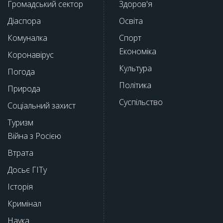
Громадський сектор
Здоров'я
Діаспора
Освіта
Комуналка
Спорт
Економіка
Коронавірус
Культура
Погода
Політика
Природа
Суспільство
Соціальний захист
Туризм
Війна з Росією
Втрата
Досьє ГІТу
Історія
Кримінал
Наука