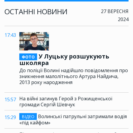
ОСТАННІ НОВИНИ
27 ВЕРЕСНЯ
2024
17:43
У Луцьку розшукують
ФОТО
школяра
До поліції Волині надійшло повідомлення про
зникнення малолітнього Артура Найдича,
2013 року народження
На війні загинув Герой з Рожищенської
15:57
громади Сергій Шевчук
Волинські патрульні затримали водія
ВІДЕО
15:29
«під кайфом»