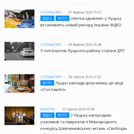
СУСПІЛЬСТВО
07 Вересня 2024 15:07
«Нитка єднання»: у Луцьку
ВІДЕО
ФОТО
встановлять новий рекорд України. ВІДЕО
СУСПІЛЬСТВО
04 Вересня 2024 16:48
У селі Борохів Луцького району сталася ДТП
СУСПІЛЬСТВО
30 Серпня 2024 21:53
Луцькі заклади долучились до акції
ФОТО
«Стіл памʼяті»
КУЛЬТУРА
23 Серпня 2024 10:38
У Луцьку нагородили
ВІДЕО
ФОТО
учасників та лавреатів V Міжнародного
конкурсу Шевченківських читань «Свобода»