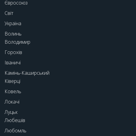
Євросоюз
Світ
Україна
Волинь
Володимир
Горохів
Іваничі
Камінь-Каширський
Ківерці
Ковель
Локачі
Луцьк
Любешів
Любомль