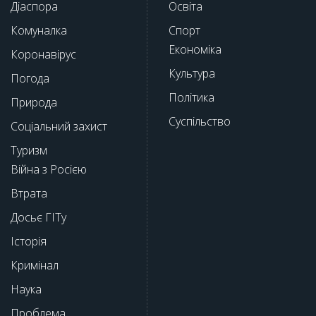
Діаспора
Освіта
Комуналка
Спорт
Економіка
Коронавірус
Культура
Погода
Політика
Природа
Суспільство
Соціальний захист
Туризм
Війна з Росією
Втрата
Досьє ГІТу
Історія
Кримінал
Наука
Проблема