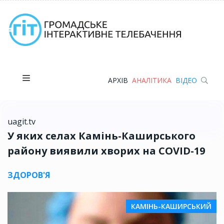
АРХІВ
АНАЛІТИКА
ВІДЕО
uagit.tv
У яких селах Камінь-Каширського
району виявили хворих на COVID-19
ЗДОРОВ'Я
КАМІНЬ-КАШИРСЬКИЙ