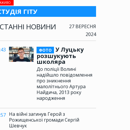
АЖИВО
СТУДІЯ ГІТУ
СТАННІ НОВИНИ
27 ВЕРЕСНЯ
2024
У Луцьку
:43
ФОТО
розшукують
школяра
До поліції Волині
надійшло повідомлення
про зникнення
малолітнього Артура
Найдича, 2013 року
народження
На війні загинув Герой з
:57
Рожищенської громади Сергій
Шевчук