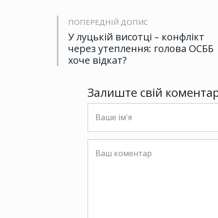
ПОПЕРЕДНІЙ ДОПИС
У луцькій висотці – конфлікт
через утеплення: голова ОСББ
хоче відкат?
Залиште свій комента