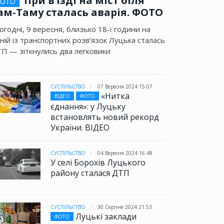
При в’їзді на міст біля
ОТО
ам-Таму сталась аварія. ФОТО
огодні, 9 вересня, близько 18-ї години на
ній із транспортних розв’язок Луцька сталась
П — зіткнулись два легковики
СУСПІЛЬСТВО
07 Вересня 2024 15:07
«Нитка
ВІДЕО
ФОТО
єднання»: у Луцьку
встановлять новий рекорд
України. ВІДЕО
СУСПІЛЬСТВО
04 Вересня 2024 16:48
У селі Борохів Луцького
району сталася ДТП
СУСПІЛЬСТВО
30 Серпня 2024 21:53
Луцькі заклади
ФОТО