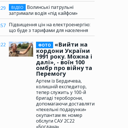
Волинські патрульні
ВІДЕО
:29
затримали водія «під кайфом»
Підвищення цін на електроенергію:
:57
що буде з тарифами для населення
«Вийти на
:22
ФОТО
кордони України
1991 року. Можна і
далі», - воїн 100
омбр про війну та
Перемогу
Артем із Бердичева,
колишній експедитор,
тепер служить у 100-й
бригаді тероборони,
допомагаючи доставляти
«пекельні подарунки»
окупантам як номер
обслуги САУ 2С22
«Богдана»