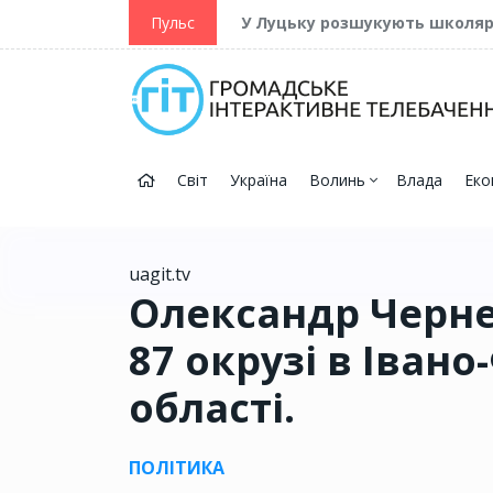
ійну та Перемогу
Пульс
У Луцьку розшукують школя
Світ
Україна
Волинь
Влада
Еко
uagit.tv
Олександр Черне
87 окрузі в Іван
області.
ПОЛІТИКА