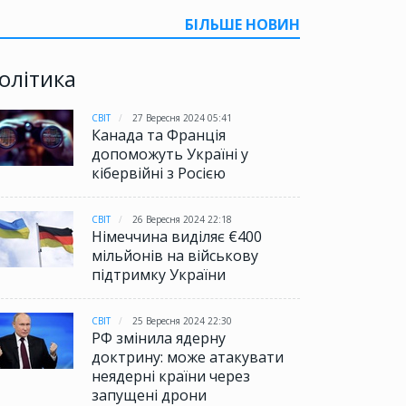
БІЛЬШЕ НОВИН
олітика
СВІТ
27 Вересня 2024 05:41
Канада та Франція
допоможуть Україні у
кібервійні з Росією
СВІТ
26 Вересня 2024 22:18
Німеччина виділяє €400
мільйонів на військову
підтримку України
СВІТ
25 Вересня 2024 22:30
РФ змінила ядерну
доктрину: може атакувати
неядерні країни через
запущені дрони