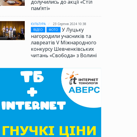
долучились до акції «Стіл
памʼяті»
КУЛЬТУРА
23 Серпня 2024 10:38
У Луцьку
ВІДЕО
ФОТО
нагородили учасників та
лавреатів V Міжнародного
конкурсу Шевченківських
читань «Свобода» з Волині