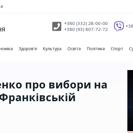
ра
+380 (332) 28-00-00
+38
+380 (93) 807-72-72
номіка
Здоров'я
Культура
Освіта
Політика
Спорт
С
нко про вибори на
о-Франківській