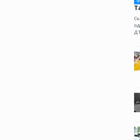
Ф
Т
Сь
од
ДТ