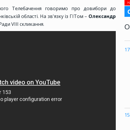
Н
вного Телебачення говоримо про довибори до
івській області. На зв'язку із ГІТом –
Олександр
ади VIII скликання.
О
17
15