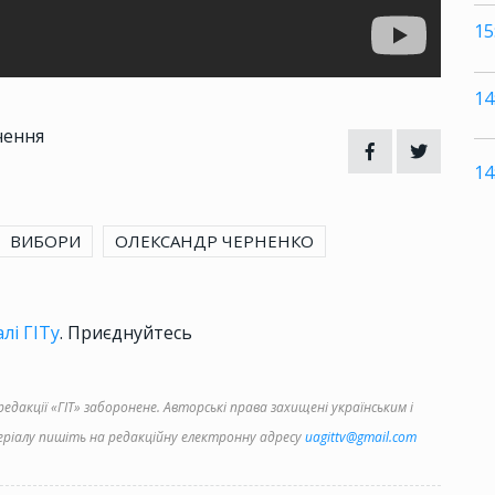
15
14
чення
14
ВИБОРИ
ОЛЕКСАНДР ЧЕРНЕНКО
лі ГІТу
. Приєднуйтесь
дакції «ГІТ» заборонене. Авторські права захищені українським і
іалу пишіть на редакційну електронну адресу
uagittv@gmail.com