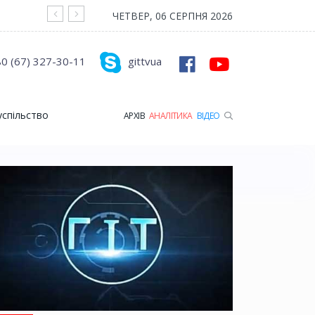
На війні загинув Герой з Рожищенської гр
ЧЕТВЕР, 06 СЕРПНЯ 2026
0 (67) 327-30-11
gittvua
успільство
АРХІВ
АНАЛІТИКА
ВІДЕО