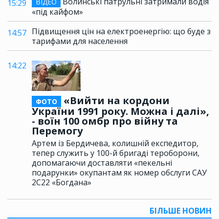
Волинські патрульні затримали водія
ВІДЕО
15:29
«під кайфом»
Підвищення цін на електроенергію: що буде з
14:57
тарифами для населення
14:22
«Вийти на кордони
ФОТО
України 1991 року. Можна і далі»,
- воїн 100 омбр про війну та
Перемогу
Артем із Бердичева, колишній експедитор,
тепер служить у 100-й бригаді тероборони,
допомагаючи доставляти «пекельні
подарунки» окупантам як номер обслуги САУ
2С22 «Богдана»
БІЛЬШЕ НОВИН