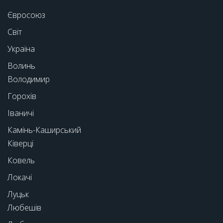
Євросоюз
Світ
Україна
Волинь
Володимир
Горохів
Іваничі
Камінь-Каширський
Ківерці
Ковель
Локачі
Луцьк
Любешів