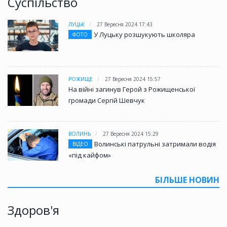
Суспільство
ЛУЦЬК
27 Вересня 2024 17:43
У Луцьку розшукують школяра
ФОТО
РОЖИЩЕ
27 Вересня 2024 15:57
На війні загинув Герой з Рожищенської
громади Сергій Шевчук
ВОЛИНЬ
27 Вересня 2024 15:29
Волинські патрульні затримали водія
ВІДЕО
«під кайфом»
БІЛЬШЕ НОВИН
Здоров'я