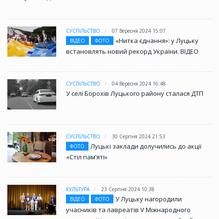
СУСПІЛЬСТВО
07 Вересня 2024 15:07
«Нитка єднання»: у Луцьку
ВІДЕО
ФОТО
встановлять новий рекорд України. ВІДЕО
СУСПІЛЬСТВО
04 Вересня 2024 16:48
У селі Борохів Луцького району сталася ДТП
СУСПІЛЬСТВО
30 Серпня 2024 21:53
Луцькі заклади долучились до акції
ФОТО
«Стіл памʼяті»
КУЛЬТУРА
23 Серпня 2024 10:38
У Луцьку нагородили
ВІДЕО
ФОТО
учасників та лавреатів V Міжнародного