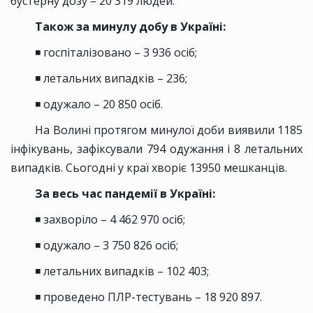
бустерну дозу – 20 319 людей.
Також за минулу добу в Україні:
◾ госпіталізовано – 3 936 осіб;
◾ летальних випадків – 236;
◾ одужало – 20 850 осіб.
На Волині протягом минулої доби виявили 1185
інфікувань, зафіксували 794 одужання і 8 летальних
випадків. Сьогодні у краї хворіє 13950 мешканців.
За весь час пандемії в Україні:
◾ захворіло – 4 462 970 осіб;
◾ одужало – 3 750 826 осіб;
◾ летальних випадків – 102 403;
◾ проведено ПЛР-тестувань – 18 920 897.