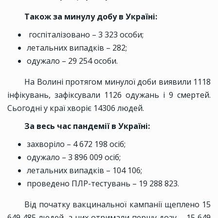
Також за минулу добу в Україні:
госпіталізовано – 3 323 особи;
летальних випадків – 282;
одужало – 29 254 особи.
На Волині протягом минулої доби виявили 1118
інфікувань, зафіксували 1126 одужань і 9 смертей.
Сьогодні у краї хворіє 14306 людей.
За весь час пандемії в Україні:
захворіло – 4 672 198 осіб;
одужало – 3 896 009 осіб;
летальних випадків – 104 106;
проведено ПЛР-тестувань – 19 288 823.
Від початку вакцинальної кампанії щеплено 15
649 485 людей, з них отримали першу дозу – 15 649