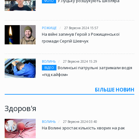
У Луцьку розшукують школяра
ФОТО
РОЖИЩЕ
27 Вересня 2024 15:57
На війні загинув Герой з Рожищенської
громади Сергій Шевчук
ВОЛИНЬ
27 Вересня 2024 15:29
Волинські патрульні затримали водія
ВІДЕО
«під кайфом»
БІЛЬШЕ НОВИН
Здоров'я
ВОЛИНЬ
27 Вересня 2024 03:40
На Волині зростає кількість хворих на рак