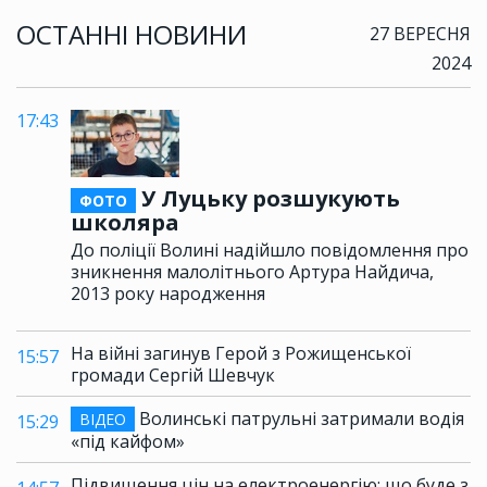
ОСТАННІ НОВИНИ
27 ВЕРЕСНЯ
2024
17:43
У Луцьку розшукують
ФОТО
школяра
До поліції Волині надійшло повідомлення про
зникнення малолітнього Артура Найдича,
2013 року народження
На війні загинув Герой з Рожищенської
15:57
громади Сергій Шевчук
Волинські патрульні затримали водія
ВІДЕО
15:29
«під кайфом»
Підвищення цін на електроенергію: що буде з