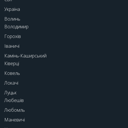
Україна
Волинь
Володимир
Горохів
Іваничі
Камінь-Каширський
Ківерці
Ковель
Локачі
Луцьк
Любешів
Любомль
Маневичі