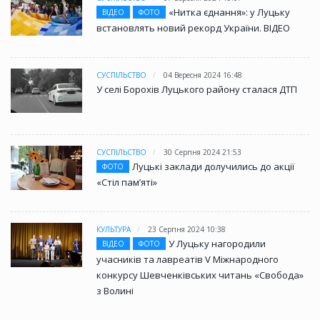
«Нитка єднання»: у Луцьку
ВІДЕО
ФОТО
встановлять новий рекорд України. ВІДЕО
СУСПІЛЬСТВО
04 Вересня 2024 16:48
У селі Борохів Луцького району сталася ДТП
СУСПІЛЬСТВО
30 Серпня 2024 21:53
Луцькі заклади долучились до акції
ФОТО
«Стіл памʼяті»
КУЛЬТУРА
23 Серпня 2024 10:38
У Луцьку нагородили
ВІДЕО
ФОТО
учасників та лавреатів V Міжнародного
конкурсу Шевченківських читань «Свобода»
з Волині