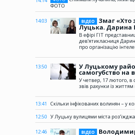
14:14
ФОТО
Змаг «Хто 
14:03
ВІДЕО
Луцька. Дарина 
В ефірі ГІТ представни
дев’ятикласниця Дарин
про організацію інтеле
У Луцькому райо
13:50
самогубство на в
У четвер, 17 лютого, в
звів рахунки із життям
13:41
Скільки інфікованих волинян – у ко
12:50
У Луцьку вулицями міста роз’їждж
Володимир
12:46
ВІДЕО