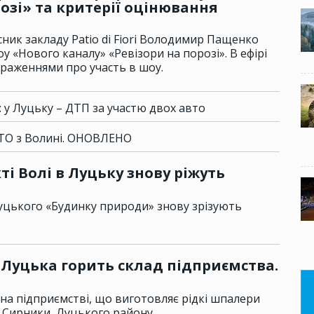
озі» та критерії оцінювання
ник закладу Patio di Fiorі Володимир Пащенко
оу «Нового каналу» «Ревізори на порозі». В ефірі
враженнями про участь в шоу.
: у Луцьку – ДТП за участю двох авто
АТО з Волині. ОНОВЛЕНО
ті Волі в Луцьку знову ріжуть
луцького «Будинку природи» знову зрізують
Луцька горить склад підприємства.
 на підприємстві, що виготовляє рідкі шпалери
. Сирники, Луцького району