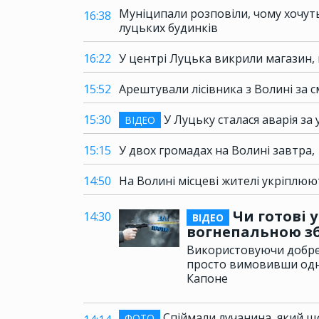
Муніципали розповіли, чому хочут
16:38
луцьких будинків
16:22
У центрі Луцька викрили магазин, 
15:52
Арештували лісівника з Волині за
15:30
У Луцьку сталася аварія за 
ВІДЕО
15:15
У двох громадах на Волині завтра, 
14:50
На Волині місцеві жителі укріплюю
Чи готові 
14:30
ВІДЕО
вогнепальною з
Використовуючи добре 
просто вимовивши одну
Капоне
Спіймали лучанина, який що
ФОТО