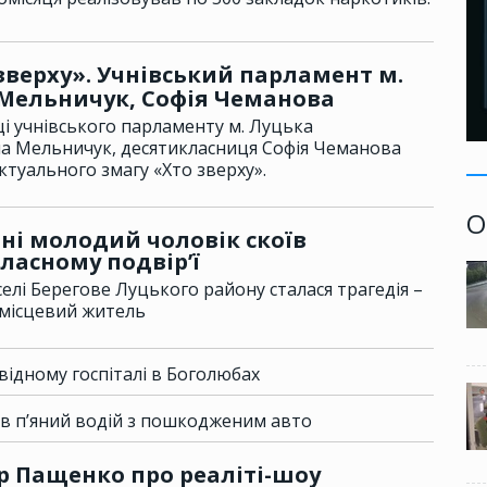
зверху». Учнівський парламент м.
Мельничук, Софія Чеманова
ці учнівського парламенту м. Луцька
а Мельничук, десятикласниця Софія Чеманова
ктуального змагу «Хто зверху».
О
ні молодий чоловік скоїв
ласному подвір’ї
 селі Берегове Луцького району сталася трагедія –
 місцевий житель
відному госпіталі в Боголюбах
ав п’яний водій з пошкодженим авто
 Пащенко про реаліті-шоу