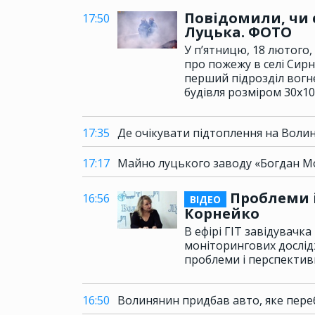
Повідомили, чи 
17:50
Луцька. ФОТО
У п’ятницю, 18 лютого,
про пожежу в селі Сир
перший підрозділ вогне
будівля розміром 30х10
17:35
Де очікувати підтоплення на Волин
17:17
Майно луцького заводу «Богдан М
Проблеми і
16:56
ВІДЕО
Корнейко
В ефірі ГІТ завідувачк
моніторингових дослід
проблеми і перспективи
16:50
Волинянин придбав авто, яке пере