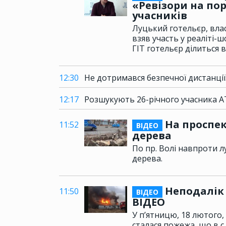
«Ревізори на пор
учасників
Луцький готельєр, влас
взяв участь у реаліті-ш
ГІТ готельєр ділиться 
12:30
Не дотримався безпечної дистанції
12:17
Розшукують 26-річного учасника 
На проспек
11:52
ВІДЕО
дерева
По пр. Волі навпроти 
дерева.
Неподалік 
11:50
ВІДЕО
ВІДЕО
У п’ятницю, 18 лютого,
сталася пожежа, що в с