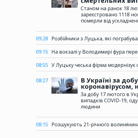
смертельних ви
Станом на ранок 18 лю
зареєстровано 1118 нов
померли від ускладнен
09:28
Розбійники з Луцька, які пограбув
09:15
На вокзалі у Володимирі фура пер
08:55
У Луцьку чеська фірма модернізує
В Україні за доб
08:27
коронавірусом, н
За добу 17 лютого в Ук
випадків COVID-19, оду
людини
08:15
Розшукують 21-річного волинянина