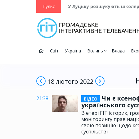
ійну та Перемогу
Пульс
У Луцьку розшукують школя
Світ
Україна
Волинь
Влада
Еко
18 лютого 2022
Чи є ксено
21:38
ВІДЕО
українського сус
В етері ГІТ історик, гр
моніторингу прав наці
свою позицію щодо ксе
суспільстві.