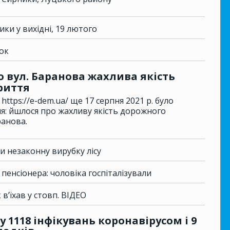
ки у вихідні, 19 лютого
ок
о вул. Баранова жахлива якість
риття
https://e-dem.ua/ ще 17 серпня 2021 р. було
я: йшлося про жахливу якість дорожного
ранова.
и незаконну вирубку лісу
пенсіонера: чоловіка госпіталізували
в’їхав у стовп. ВІДЕО
у 1118 інфікувань коронавірусом і 9