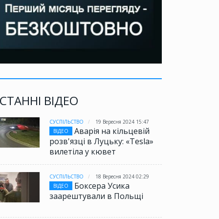
СТАННІ ВІДЕО
СУСПІЛЬСТВО
19 Вересня 2024 15:47
Аварія на кільцевій
ВІДЕО
розв'язці в Луцьку: «Tesla»
вилетіла у кювет
СУСПІЛЬСТВО
18 Вересня 2024 02:29
Боксера Усика
ВІДЕО
заарештували в Польщі