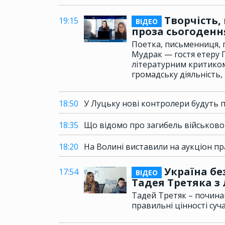
Творчість, 
19:15
ВІДЕО
проза сьогоденн
Поетка, письменниця, 
Мудрак — гостя етеру 
літературним критиком
громадську діяльність,
18:50
У Луцьку нові контролери будуть п
18:35
Що відомо про загибель військово
18:20
На Волині виставили на аукціон п
Україна бе
17:54
ВІДЕО
Тадея Третяка з
Тадей Третяк – починаю
правильні цінності суч