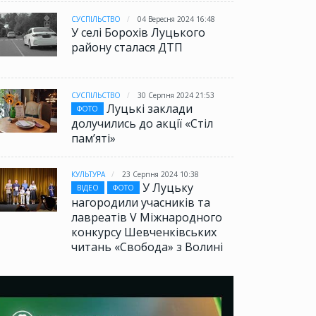
СУСПІЛЬСТВО
04 Вересня 2024 16:48
У селі Борохів Луцького
району сталася ДТП
СУСПІЛЬСТВО
30 Серпня 2024 21:53
Луцькі заклади
ФОТО
долучились до акції «Стіл
памʼяті»
КУЛЬТУРА
23 Серпня 2024 10:38
У Луцьку
ВІДЕО
ФОТО
нагородили учасників та
лавреатів V Міжнародного
конкурсу Шевченківських
читань «Свобода» з Волині