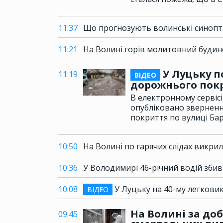
11:37
Що прогнозують волинські синопти
11:21
На Волині горів молитовний будин
У Луцьку п
11:19
ВІДЕО
дорожнього пок
В електронному сервісі 
опубліковано зверненн
покриття по вулиці Ба
10:50
На Волині по гарячих слідах викрил
10:36
У Володимирі 46-річний водій збив 
10:08
У Луцьку на 40-му легковик 
ВІДЕО
На Волині за доб
09:45