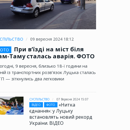
СПІЛЬСТВО
09 вересня 2024 18:12
При в’їзді на міст біля
ОТО
ам-Таму сталась аварія. ФОТО
огодні, 9 вересня, близько 18-ї години на
ній із транспортних розв’язок Луцька сталась
П — зіткнулись два легковики
СУСПІЛЬСТВО
07 Вересня 2024 15:07
«Нитка
ВІДЕО
ФОТО
єднання»: у Луцьку
встановлять новий рекорд
України. ВІДЕО