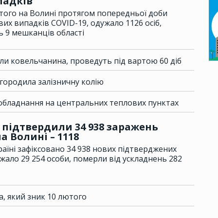
падків
того на Волині протягом попередньої доби
их випадків COVID-19, одужало 1126 осіб,
ь 9 мешканців області
али ковельчанина, проведуть під вартою 60 діб
егородила залізничну колію
 обладнання на центральних теплових пунктах
у підтвердили 34 938 заражень
а Волині – 1118
раїні зафіксовано 34 938 нових підтверджених
жало 29 254 особи, померли від ускладнень 282
, який зник 10 лютого