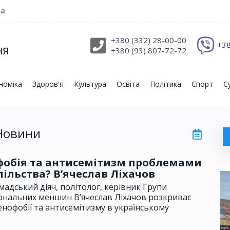
ра
+380 (332) 28-00-00
+38
+380 (93) 807-72-72
номіка
Здоров'я
Культура
Освіта
Політика
Спорт
С
Новини
фобія та антисемітизм проблемами
пільства? В’ячеслав Ліхачов
омадський діяч, політолог, керівник Групи
ональних меншин В’ячеслав Ліхачов розкриває
нофобії та антисемітизму в українському