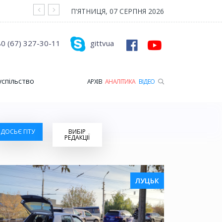
На війні загинув Герой з Рожищенської гр
П'ЯТНИЦЯ, 07 СЕРПНЯ 2026
0 (67) 327-30-11
gittvua
успільство
АРХІВ
АНАЛІТИКА
ВІДЕО
ДОСЬЄ ГІТУ
ВИБІР
РЕДАКЦІЇ
ЛУЦЬК