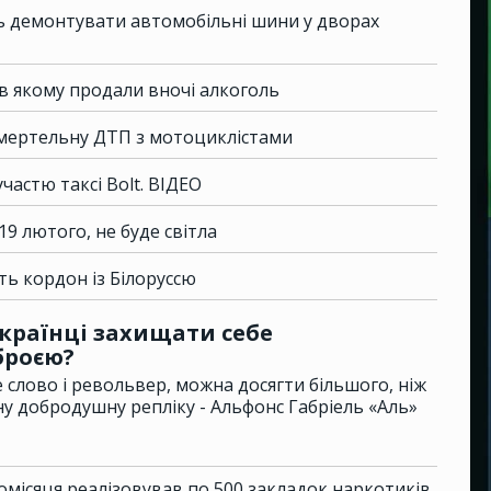
ь демонтувати автомобільні шини у дворах
в якому продали вночі алкоголь
 смертельну ДТП з мотоциклістами
участю таксі Bolt. ВІДЕО
19 лютого, не буде світла
ть кордон із Білоруссю
українці захищати себе
броєю?
слово і револьвер, можна досягти більшого, ніж
 добродушну репліку - Альфонс Габріель «Аль»
місяця реалізовував по 500 закладок наркотиків.