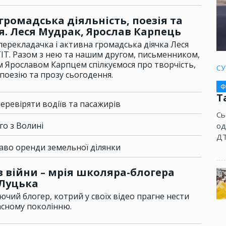
громадська діяльність, поезія та
я. Леся Мудрак, Ярослав Карпець
перекладачка і активна громадська діячка Леся
ГІТ. Разом з нею та нашим другом, письменником,
 Ярославом Карпцем спілкуємося про творчість,
СУ
 поезію та прозу сьогодення.
Ф
Т
еревіряти водіїв та пасажирів
Сь
го з Волині
од
ДТ
раво оренди земельної ділянки
з війни – мрія школяра-блогера
 Луцька
чий блогер, котрий у своїх відео прагне нести
асному поколінню.