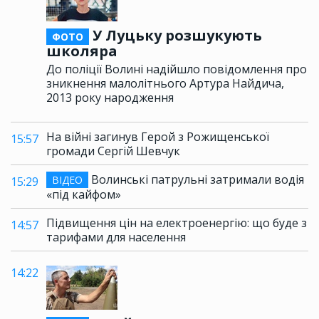
У Луцьку розшукують
ФОТО
школяра
До поліції Волині надійшло повідомлення про
зникнення малолітнього Артура Найдича,
2013 року народження
На війні загинув Герой з Рожищенської
15:57
громади Сергій Шевчук
Волинські патрульні затримали водія
ВІДЕО
15:29
«під кайфом»
Підвищення цін на електроенергію: що буде з
14:57
тарифами для населення
14:22