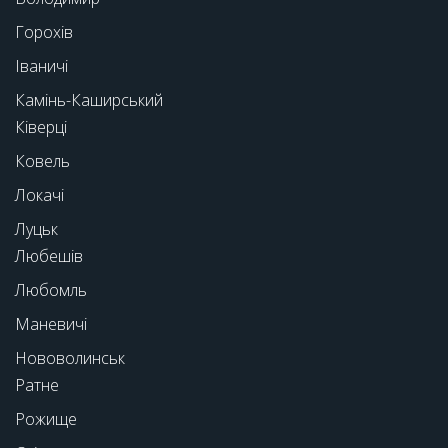
Горохів
Іваничі
Камінь-Каширський
Ківерці
Ковель
Локачі
Луцьк
Любешів
Любомль
Маневичі
Нововолинськ
Ратне
Рожище