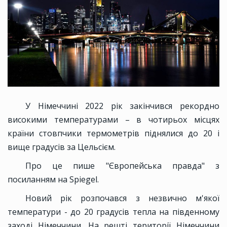
У Німеччині 2022 рік закінчився рекордно
високими температурами – в чотирьох місцях
країни стовпчики термометрів піднялися до 20 і
вище градусів за Цельсієм.
Про це пише "Європейська правда" з
посиланням на Spiegel.
Новий рік розпочався з незвично м'якої
температури - до 20 градусів тепла на південному
заході Німеччини. На решті території Німеччини