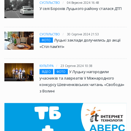
СУСПІЛЬСТВО
04 Вересня 2024 16:48
У селі Борохів Луцького району сталася ДТП
СУСПІЛЬСТВО
30 Серпня 2024 21:53
Луцькі заклади долучились до акції
ФОТО
«Стіл памʼяті»
КУЛЬТУРА
23 Серпня 2024 10:38
У Луцьку нагородили
ВІДЕО
ФОТО
учасників та лавреатів V Міжнародного
конкурсу Шевченківських читань «Свобода»
з Волині