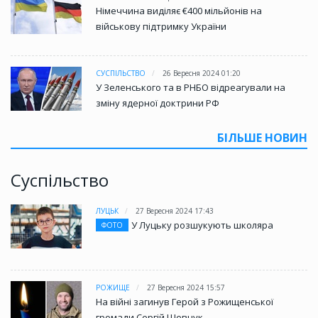
Німеччина виділяє €400 мільйонів на
військову підтримку України
СУСПІЛЬСТВО
26 Вересня 2024 01:20
У Зеленського та в РНБО відреагували на
зміну ядерної доктрини РФ
БІЛЬШЕ НОВИН
Суспільство
ЛУЦЬК
27 Вересня 2024 17:43
У Луцьку розшукують школяра
ФОТО
РОЖИЩЕ
27 Вересня 2024 15:57
На війні загинув Герой з Рожищенської
громади Сергій Шевчук