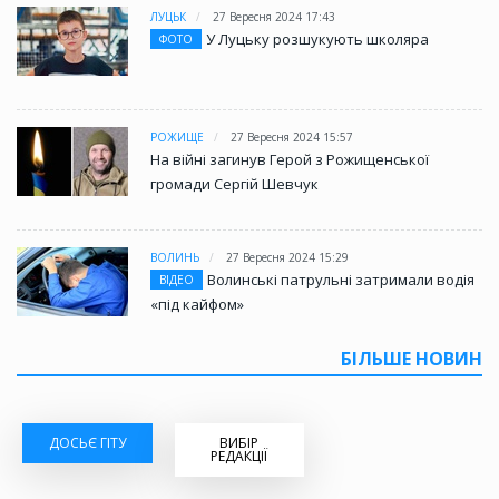
ЛУЦЬК
27 Вересня 2024 17:43
У Луцьку розшукують школяра
ФОТО
РОЖИЩЕ
27 Вересня 2024 15:57
На війні загинув Герой з Рожищенської
громади Сергій Шевчук
ВОЛИНЬ
27 Вересня 2024 15:29
Волинські патрульні затримали водія
ВІДЕО
«під кайфом»
БІЛЬШЕ НОВИН
ДОСЬЄ ГІТУ
ВИБІР
РЕДАКЦІЇ