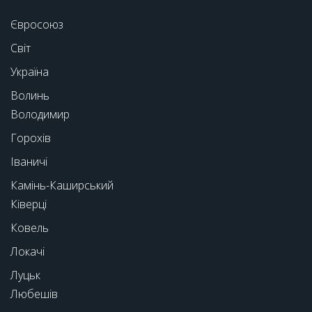
Євросоюз
Світ
Україна
Волинь
Володимир
Горохів
Іваничі
Камінь-Каширський
Ківерці
Ковель
Локачі
Луцьк
Любешів