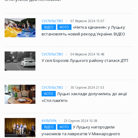
СУСПІЛЬСТВО
07 Вересня 2024 15:07
«Нитка єднання»: у Луцьку
ВІДЕО
ФОТО
встановлять новий рекорд України. ВІДЕО
СУСПІЛЬСТВО
04 Вересня 2024 16:48
У селі Борохів Луцького району сталася ДТП
СУСПІЛЬСТВО
30 Серпня 2024 21:53
Луцькі заклади долучились до акції
ФОТО
«Стіл памʼяті»
КУЛЬТУРА
23 Серпня 2024 10:38
У Луцьку нагородили
ВІДЕО
ФОТО
учасників та лавреатів V Міжнародного