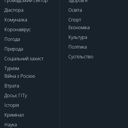
Громадський сектор
Здоров'я
Діаспора
Освіта
Комуналка
Спорт
Економіка
Коронавірус
Культура
Погода
Політика
Природа
Суспільство
Соціальний захист
Туризм
Війна з Росією
Втрата
Досьє ГІТу
Історія
Кримінал
Наука