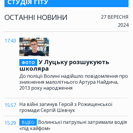
СТУДІЯ ГІТУ
ОСТАННІ НОВИНИ
27 ВЕРЕСНЯ
2024
17:43
У Луцьку розшукують
ФОТО
школяра
До поліції Волині надійшло повідомлення про
зникнення малолітнього Артура Найдича,
2013 року народження
На війні загинув Герой з Рожищенської
15:57
громади Сергій Шевчук
Волинські патрульні затримали водія
ВІДЕО
15:29
«під кайфом»