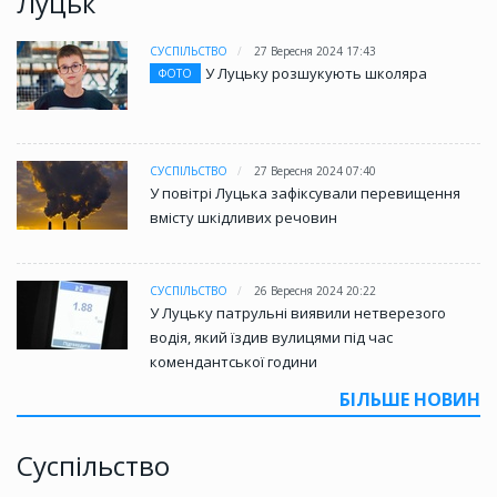
Луцьк
СУСПІЛЬСТВО
27 Вересня 2024 17:43
У Луцьку розшукують школяра
ФОТО
СУСПІЛЬСТВО
27 Вересня 2024 07:40
У повітрі Луцька зафіксували перевищення
вмісту шкідливих речовин
СУСПІЛЬСТВО
26 Вересня 2024 20:22
У Луцьку патрульні виявили нетверезого
водія, який їздив вулицями під час
комендантської години
БІЛЬШЕ НОВИН
Суспільство