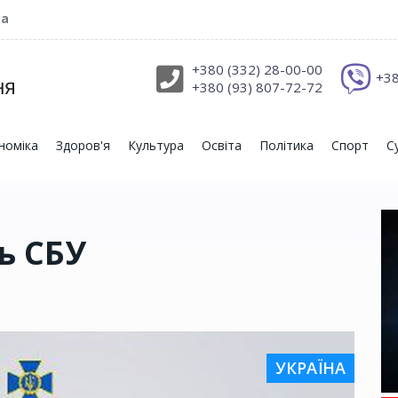
ра
+380 (332) 28-00-00
+38
+380 (93) 807-72-72
номіка
Здоров'я
Культура
Освіта
Політика
Спорт
С
ь СБУ
УКРАЇНА