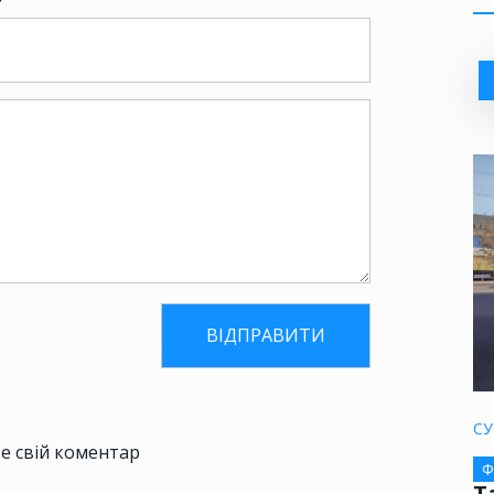
СУ
е свій коментар
Ф
Т