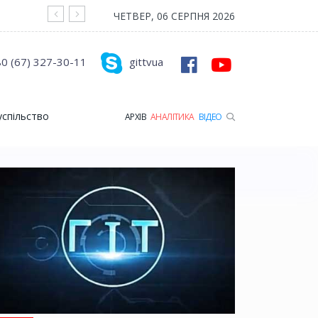
На війні загинув Герой з Рожищенської гр
ЧЕТВЕР, 06 СЕРПНЯ 2026
0 (67) 327-30-11
gittvua
успільство
АРХІВ
АНАЛІТИКА
ВІДЕО