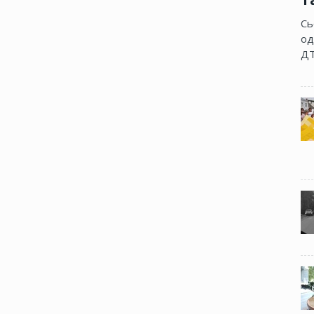
Сь
од
ДТ