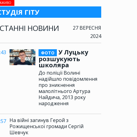
АЖИВО
СТУДІЯ ГІТУ
СТАННІ НОВИНИ
27 ВЕРЕСНЯ
2024
У Луцьку
:43
ФОТО
розшукують
школяра
До поліції Волині
надійшло повідомлення
про зникнення
малолітнього Артура
Найдича, 2013 року
народження
На війні загинув Герой з
:57
Рожищенської громади Сергій
Шевчук