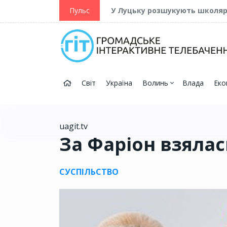
ійну та Перемогу
Пульс
У Луцьку розшукують школя
Світ
Україна
Волинь
Влада
Еко
uagit.tv
За Фаріон взялас
СУСПІЛЬСТВО