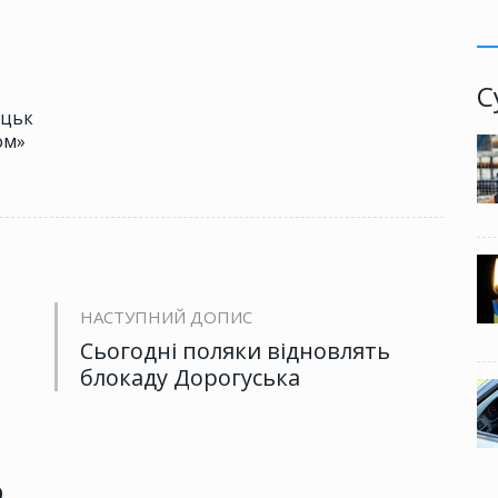
С
уцьк
ом»
НАСТУПНИЙ ДОПИС
Сьогодні поляки відновлять
блокаду Дорогуська
р