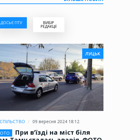
ДОСЬЄ ГІТУ
ВИБІР
РЕДАКЦІЇ
ЛУЦЬК
СПІЛЬСТВО
09 вересня 2024 18:12
При в’їзді на міст біля
ОТО
ам-Таму сталась аварія. ФОТО