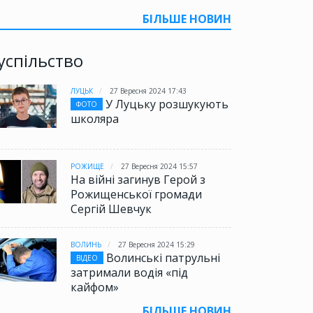
БІЛЬШЕ НОВИН
успільство
ЛУЦЬК
27 Вересня 2024 17:43
У Луцьку розшукують
ФОТО
школяра
РОЖИЩЕ
27 Вересня 2024 15:57
На війні загинув Герой з
Рожищенської громади
Сергій Шевчук
ВОЛИНЬ
27 Вересня 2024 15:29
Волинські патрульні
ВІДЕО
затримали водія «під
кайфом»
БІЛЬШЕ НОВИН