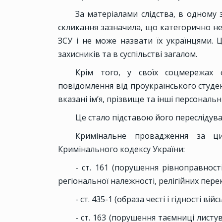
За матеріалами слідства, в одному 
скликання зазначила, що категорично н
ЗСУ і не може назвати їх українцями. 
захисників та в суспільстві загалом.
Крім того, у своїх соцмережах ф
повідомлення від проукраїнського студе
вказані ім’я, прізвище та інші персональн
Це стало підставою його переслідува
Кримінальне провадження за ц
Кримінального кодексу України:
- ст. 161 (порушення рівноправност
регіональної належності, релігійних пере
- ст. 435-1 (образа честі і гідності 
- ст. 163 (порушення таємниці листу