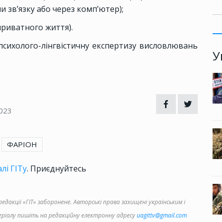
 зв’язку або через комп’ютер);
приватного життя).
психолого-лінгвістичну експертизу висловлювань
У
023
ФАРІОН
лі ГІТу
. Приєднуйтесь
дакції «ГІТ» заборонене. Авторські права захищені українським і
іалу пишіть на редакційну електронну адресу
uagittv@gmail.com