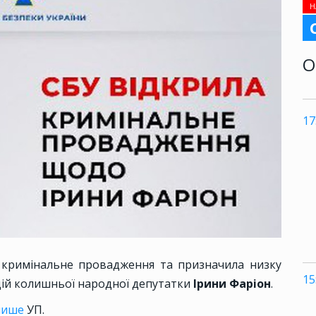
Н
О
17
 кримінальне провадження та призначила низку
15
цій колишньої народної депутатки
Ірини Фаріон
.
пише
УП.