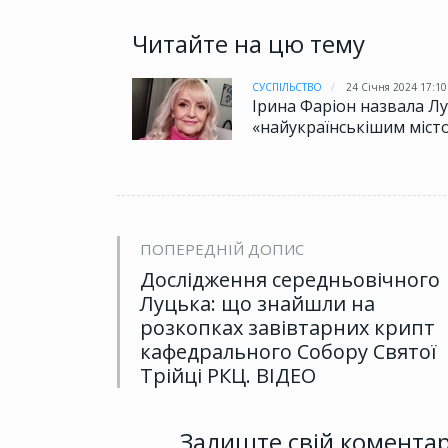
Читайте на цю тему
СУСПІЛЬСТВО
24 Січня 2024 17:10
Ірина Фаріон назвала Л
«найукраїнськішим міст
ПОПЕРЕДНІЙ ДОПИС
Дослідження середньовічного
Луцька: що знайшли на
розкопках завівтарних крипт
кафедрального Собору Святої
Трійці РКЦ. ВІДЕО
Залиште свій комента