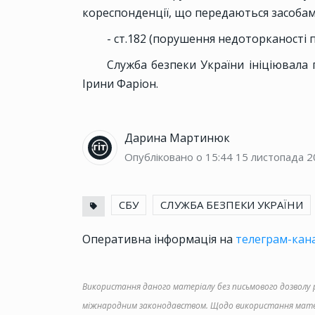
кореспонденції, що передаються засобами
- ст.182 (порушення недоторканості 
Служба безпеки України ініціювала 
Ірини Фаріон.
Дарина Мартинюк
Опубліковано о 15:44
15 листопада 2
СБУ
СЛУЖБА БЕЗПЕКИ УКРАЇНИ
Оперативна інформація на
телеграм-кана
Використання даного матеріалу без письмового дозволу ре
міжнародним законодавством. Щодо використання матер