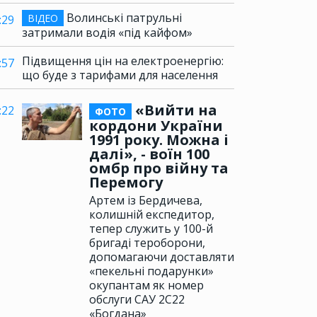
Волинські патрульні
ВІДЕО
:29
затримали водія «під кайфом»
Підвищення цін на електроенергію:
:57
що буде з тарифами для населення
«Вийти на
:22
ФОТО
кордони України
1991 року. Можна і
далі», - воїн 100
омбр про війну та
Перемогу
Артем із Бердичева,
колишній експедитор,
тепер служить у 100-й
бригаді тероборони,
допомагаючи доставляти
«пекельні подарунки»
окупантам як номер
обслуги САУ 2С22
«Богдана»