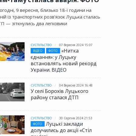
огодні, 9 вересня, близько 18-ї години на
ній із транспортних розв’язок Луцька сталась
П — зіткнулись два легковики
СУСПІЛЬСТВО
07 Вересня 2024 15:07
«Нитка
ВІДЕО
ФОТО
єднання»: у Луцьку
встановлять новий рекорд
України. ВІДЕО
СУСПІЛЬСТВО
04 Вересня 2024 16:48
У селі Борохів Луцького
району сталася ДТП
СУСПІЛЬСТВО
30 Серпня 2024 21:53
Луцькі заклади
ФОТО
долучились до акції «Стіл