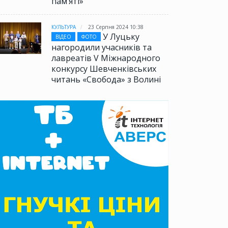
памʼяті»
КУЛЬТУРА
23 Серпня 2024 10:38
У Луцьку
ВІДЕО
ФОТО
нагородили учасників та
лавреатів V Міжнародного
конкурсу Шевченківських
читань «Свобода» з Волині