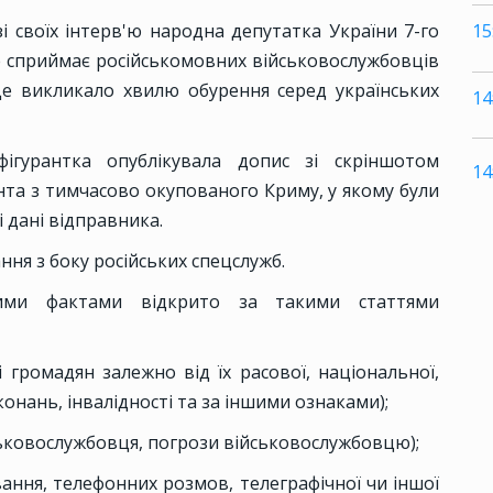
15
зі своїх інтерв'ю народна депутатка України 7-го
е сприймає російськомовних військовослужбовців
Це викликало хвилю обурення серед українських
14
ігурантка опублікувала допис зі скріншотом
14
нта з тимчасово окупованого Криму, у якому були
і дані відправника.
ння з боку російських спецслужб.
ими фактами відкрито за такими статтями
і громадян залежно від їх расової, національної,
конань, інвалідності та за іншими ознаками);
військовослужбовця, погрози військовослужбовцю);
вання, телефонних розмов, телеграфічної чи іншої