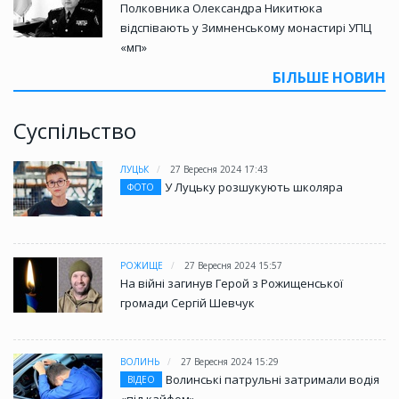
Полковника Олександра Никитюка
відспівають у Зимненському монастирі УПЦ
«мп»
БІЛЬШЕ НОВИН
Суспільство
ЛУЦЬК
27 Вересня 2024 17:43
У Луцьку розшукують школяра
ФОТО
РОЖИЩЕ
27 Вересня 2024 15:57
На війні загинув Герой з Рожищенської
громади Сергій Шевчук
ВОЛИНЬ
27 Вересня 2024 15:29
Волинські патрульні затримали водія
ВІДЕО
«під кайфом»