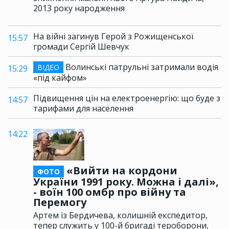
2013 року народження
На війні загинув Герой з Рожищенської
15:57
громади Сергій Шевчук
Волинські патрульні затримали водія
ВІДЕО
15:29
«під кайфом»
Підвищення цін на електроенергію: що буде з
14:57
тарифами для населення
14:22
«Вийти на кордони
ФОТО
України 1991 року. Можна і далі»,
- воїн 100 омбр про війну та
Перемогу
Артем із Бердичева, колишній експедитор,
тепер служить у 100-й бригаді тероборони,