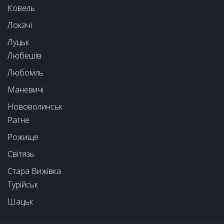
Ковель
Локачі
Луцьк
Любешів
Любомль
Маневичі
Нововолинськ
Ратне
Рожище
Світязь
Стара Вижівка
Турійськ
Шацьк