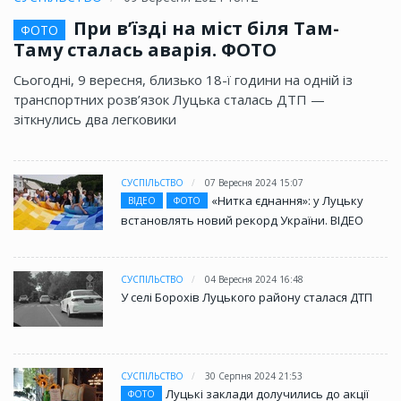
При в’їзді на міст біля Там-
ФОТО
Таму сталась аварія. ФОТО
Сьогодні, 9 вересня, близько 18-ї години на одній із
транспортних розв’язок Луцька сталась ДТП —
зіткнулись два легковики
СУСПІЛЬСТВО
07 Вересня 2024 15:07
«Нитка єднання»: у Луцьку
ВІДЕО
ФОТО
встановлять новий рекорд України. ВІДЕО
СУСПІЛЬСТВО
04 Вересня 2024 16:48
У селі Борохів Луцького району сталася ДТП
СУСПІЛЬСТВО
30 Серпня 2024 21:53
Луцькі заклади долучились до акції
ФОТО