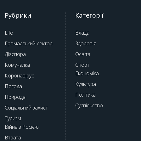
Рубрики
Категорії
Life
Влада
Громадський сектор
Здоров'я
Діаспора
Освіта
Комуналка
Спорт
Економіка
Коронавірус
Культура
Погода
Політика
Природа
Суспільство
Соціальний захист
Туризм
Війна з Росією
Втрата