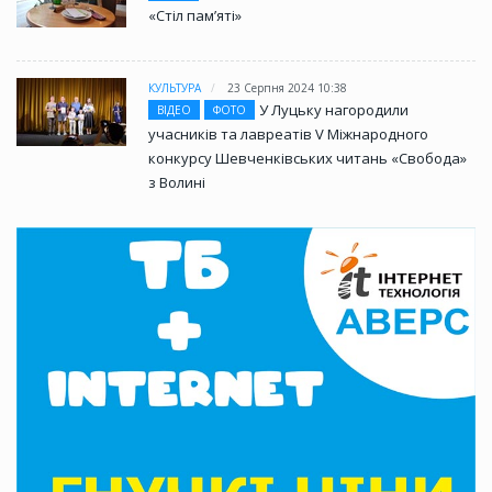
«Стіл памʼяті»
КУЛЬТУРА
23 Серпня 2024 10:38
У Луцьку нагородили
ВІДЕО
ФОТО
учасників та лавреатів V Міжнародного
конкурсу Шевченківських читань «Свобода»
з Волині