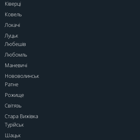
Ківерці
Ковель
Локачі
Луцьк
Любешів
Любомль
Маневичі
Нововолинськ
Ратне
Рожище
Світязь
Стара Вижівка
Турійськ
Шацьк