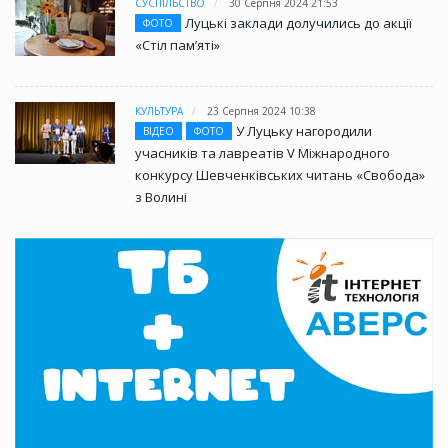
СУСПІЛЬСТВО
30 Серпня 2024 21:53
Луцькі заклади долучились до акції
ФОТО
«Стіл памʼяті»
КУЛЬТУРА
23 Серпня 2024 10:38
У Луцьку нагородили
ВІДЕО
ФОТО
учасників та лавреатів V Міжнародного
конкурсу Шевченківських читань «Свобода»
з Волині