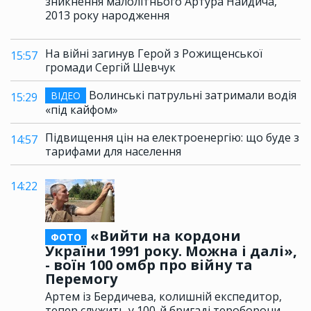
зникнення малолітнього Артура Найдича,
2013 року народження
На війні загинув Герой з Рожищенської
15:57
громади Сергій Шевчук
Волинські патрульні затримали водія
ВІДЕО
15:29
«під кайфом»
Підвищення цін на електроенергію: що буде з
14:57
тарифами для населення
14:22
«Вийти на кордони
ФОТО
України 1991 року. Можна і далі»,
- воїн 100 омбр про війну та
Перемогу
Артем із Бердичева, колишній експедитор,
тепер служить у 100-й бригаді тероборони,