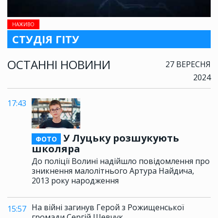
НАЖИВО
СТУДІЯ ГІТУ
ОСТАННІ НОВИНИ
27 ВЕРЕСНЯ
2024
17:43
У Луцьку розшукують
ФОТО
школяра
До поліції Волині надійшло повідомлення про
зникнення малолітнього Артура Найдича,
2013 року народження
На війні загинув Герой з Рожищенської
15:57
громади Сергій Шевчук