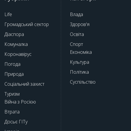
Life
Влада
Громадський сектор
Здоров'я
Діаспора
Освіта
Комуналка
Спорт
Економіка
Коронавірус
Культура
Погода
Політика
Природа
Суспільство
Соціальний захист
Туризм
Війна з Росією
Втрата
Досьє ГІТу