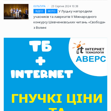
КУЛЬТУРА
23 Серпня 2024 10:38
У Луцьку нагородили
ВІДЕО
ФОТО
учасників та лавреатів V Міжнародного
конкурсу Шевченківських читань «Свобода»
з Волині