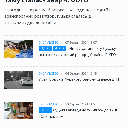
Таму сталась аварія. ФОТО
Сьогодні, 9 вересня, близько 18-ї години на одній із
транспортних розв’язок Луцька сталась ДТП —
зіткнулись два легковики
СУСПІЛЬСТВО
07 Вересня 2024 15:07
«Нитка єднання»: у Луцьку
ВІДЕО
ФОТО
встановлять новий рекорд України. ВІДЕО
СУСПІЛЬСТВО
04 Вересня 2024 16:48
У селі Борохів Луцького району сталася ДТП
СУСПІЛЬСТВО
30 Серпня 2024 21:53
Луцькі заклади долучились до акції
ФОТО
«Стіл памʼяті»