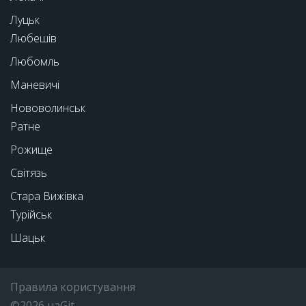
Луцьк
Любешів
Любомль
Маневичі
Нововолинськ
Ратне
Рожище
Світязь
Стара Вижівка
Турійськ
Шацьк
Правила користування
©2026 uaGit