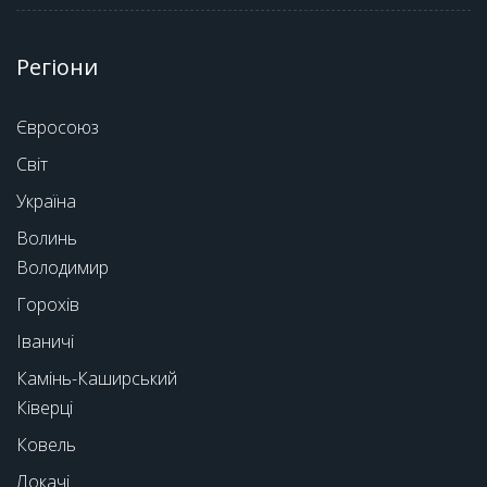
Регіони
Євросоюз
Світ
Україна
Волинь
Володимир
Горохів
Іваничі
Камінь-Каширський
Ківерці
Ковель
Локачі