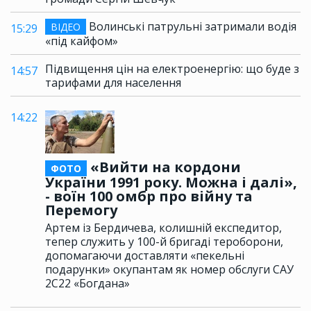
Волинські патрульні затримали водія
ВІДЕО
15:29
«під кайфом»
Підвищення цін на електроенергію: що буде з
14:57
тарифами для населення
14:22
«Вийти на кордони
ФОТО
України 1991 року. Можна і далі»,
- воїн 100 омбр про війну та
Перемогу
Артем із Бердичева, колишній експедитор,
тепер служить у 100-й бригаді тероборони,
допомагаючи доставляти «пекельні
подарунки» окупантам як номер обслуги САУ
2С22 «Богдана»